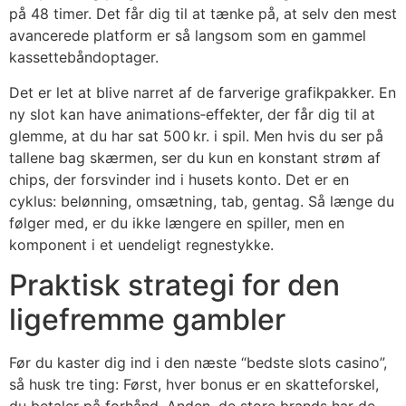
på 48 timer. Det får dig til at tænke på, at selv den mest
avancerede platform er så langsom som en gammel
kassettebåndoptager.
Det er let at blive narret af de farverige grafikpakker. En
ny slot kan have animations‑effekter, der får dig til at
glemme, at du har sat 500 kr. i spil. Men hvis du ser på
tallene bag skærmen, ser du kun en konstant strøm af
chips, der forsvinder ind i husets konto. Det er en
cyklus: belønning, omsætning, tab, gentag. Så længe du
følger med, er du ikke længere en spiller, men en
komponent i et uendeligt regnestykke.
Praktisk strategi for den
ligefremme gambler
Før du kaster dig ind i den næste “bedste slots casino”,
så husk tre ting: Først, hver bonus er en skatteforskel,