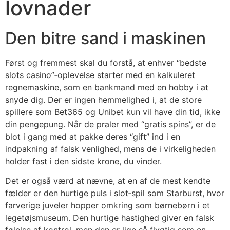
lovnader
Den bitre sand i maskinen
Først og fremmest skal du forstå, at enhver “bedste
slots casino”‑oplevelse starter med en kalkuleret
regnemaskine, som en bankmand med en hobby i at
snyde dig. Der er ingen hemmelighed i, at de store
spillere som Bet365 og Unibet kun vil have din tid, ikke
din pengepung. Når de praler med “gratis spins”, er de
blot i gang med at pakke deres “gift” ind i en
indpakning af falsk venlighed, mens de i virkeligheden
holder fast i den sidste krone, du vinder.
Det er også værd at nævne, at en af de mest kendte
fælder er den hurtige puls i slot‑spil som Starburst, hvor
farverige juveler hopper omkring som børnebørn i et
legetøjsmuseum. Den hurtige hastighed giver en falsk