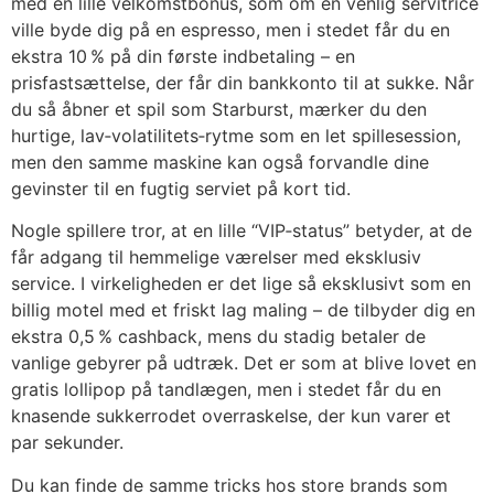
med en lille velkomstbonus, som om en venlig servitrice
ville byde dig på en espresso, men i stedet får du en
ekstra 10 % på din første indbetaling – en
prisfastsættelse, der får din bankkonto til at sukke. Når
du så åbner et spil som Starburst, mærker du den
hurtige, lav‑volatilitets‑rytme som en let spillesession,
men den samme maskine kan også forvandle dine
gevinster til en fugtig serviet på kort tid.
Nogle spillere tror, at en lille “VIP‑status” betyder, at de
får adgang til hemmelige værelser med eksklusiv
service. I virkeligheden er det lige så eksklusivt som en
billig motel med et friskt lag maling – de tilbyder dig en
ekstra 0,5 % cashback, mens du stadig betaler de
vanlige gebyrer på udtræk. Det er som at blive lovet en
gratis lollipop på tandlægen, men i stedet får du en
knasende sukkerrodet overraskelse, der kun varer et
par sekunder.
Du kan finde de samme tricks hos store brands som