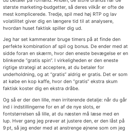
du betaler på forhånd. Anden, de store brands har de
største marketing‑budgetter, så deres vilkår er ofte de
mest komplicerede. Tredje, spil med høj RTP og lav
volatilitet giver dig en længere tid til at analysere,
hvordan huset faktisk spiller dig ud.
Jeg har set kammerater bruge timers på at finde den
perfekte kombination af spil og bonus. De ender med at
sidde foran en skærm, hvor den eneste bevægelse er en
blinkende “gratis spin”. I virkeligheden er den eneste
rigtige strategi at acceptere, at du betaler for
underholdning, og at “gratis” aldrig er gratis. Det er som
at købe en kop kaffe, hvor den “gratis” ekstra skum
faktisk koster dig en ekstra dråbe.
Og så er der den lille, men irriterende detalje: når du går
ind i indstillingerne for en af de nye slots, er
fontstørrelsen så lille, at du næsten må læse med en
lup. Hver gang jeg prøver at justere den, er den låst på
9 pt, så jeg ender med at anstrenge øjnene som om jeg