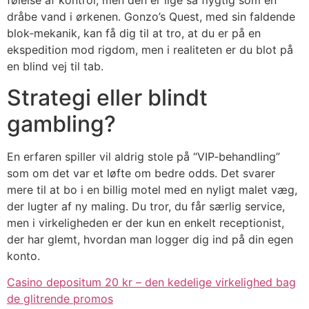
følelse af kontrol, men den er lige så flygtig som en
dråbe vand i ørkenen. Gonzo’s Quest, med sin faldende
blok‑mekanik, kan få dig til at tro, at du er på en
ekspedition mod rigdom, men i realiteten er du blot på
en blind vej til tab.
Strategi eller blindt
gambling?
En erfaren spiller vil aldrig stole på “VIP‑behandling”
som om det var et løfte om bedre odds. Det svarer
mere til at bo i en billig motel med en nyligt malet væg,
der lugter af ny maling. Du tror, du får særlig service,
men i virkeligheden er der kun en enkelt receptionist,
der har glemt, hvordan man logger dig ind på din egen
konto.
Casino depositum 20 kr – den kedelige virkelighed bag
de glitrende promos