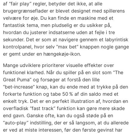
af “fair play” regler, betyder det ikke, at alle
brugergrænseflader er blevet designet med spillerens
velvære for øje. Du kan finde en maskine med et
fantastisk tema, men pludselig er du usikker på,
hvordan du justerer indsatserne uden at fejle i tre
sekunder. Det er som at navigere gennem et labyrintisk
kontrolpanel, hvor selv “max bet” knappen nogle gange
er gemt under en hængekøje‑ikon.
Mange udviklere prioriterer visuelle effekter over
funktionel klarhed. Når du spiller på en slot som “The
Great Puma” og forsøger at forstå den lille
“bet‑increase” knap, kan du ende med at trykke på den
forkerte funktion og tabe 50 % af din saldo med et
enkelt tryk. Det er en perfekt illustration af, hvordan en
overfladisk “fast track” funktion kan gøre mere skade
end gavn. Ganske ofte, kan du også støde på en
“auto‑play” indstilling, der er så langsom, at du allerede
er ved at miste interessen, før den første gevinst har