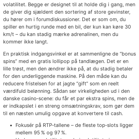
volatilitet. Begge er designet til at holde dig i gang, men
de giver dig sjældent den sortering af store gevinster,
du hører om i forumdiskussioner. Det er som om, du
spiller en hurtig runde med en bil, der kun kan køre 30
km/t – du kan stadig mærke adrenalinen, men du
kommer ikke langt.
En praktisk indgangsvinkel er at sammenligne de “bonus
spins” med en gratis lollipop på tandlægen. Det er en
lille trøst, men den ændrer ikke på, at du stadig betaler
for den underliggende maskine. På den måde kan du
reducere fristelsen for at jagte “gift” som en reelt
værdifuld belønning. Sådan ser virkeligheden ud i den
danske casino‑scene: du får et par ekstra spins, men de
er indkapslet i en streng omsætningskrav, som gør dem
til en næsten umulig opgave at konvertere til cash.
Fokusér på RTP‑tallene – de fleste top‑slots ligger
mellem 95 % og 97 %.