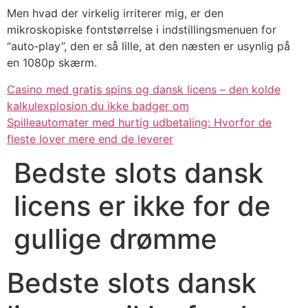
Men hvad der virkelig irriterer mig, er den
mikroskopiske fontstørrelse i indstillingsmenuen for
“auto‑play”, den er så lille, at den næsten er usynlig på
en 1080p skærm.
Casino med gratis spins og dansk licens – den kolde
kalkulexplosion du ikke badger om
Spilleautomater med hurtig udbetaling: Hvorfor de
fleste lover mere end de leverer
Bedste slots dansk
licens er ikke for de
gullige drømme
Bedste slots dansk