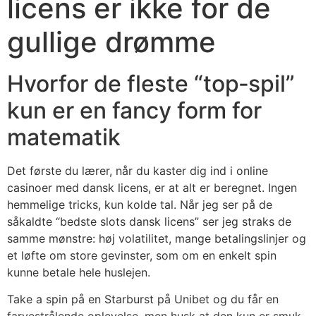
licens er ikke for de
gullige drømme
Hvorfor de fleste “top‑spil”
kun er en fancy form for
matematik
Det første du lærer, når du kaster dig ind i online
casinoer med dansk licens, er at alt er beregnet. Ingen
hemmelige tricks, kun kolde tal. Når jeg ser på de
såkaldte “bedste slots dansk licens” ser jeg straks de
samme mønstre: høj volatilitet, mange betalingslinjer og
et løfte om store gevinster, som om en enkelt spin
kunne betale hele huslejen.
Take a spin på en Starburst på Unibet og du får en