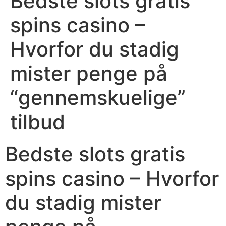
Bedste slots gratis
spins casino –
Hvorfor du stadig
mister penge på
“gennemskuelige”
tilbud
Bedste slots gratis
spins casino – Hvorfor
du stadig mister