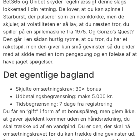
Bet365 og Unibet skyder regelmæssigt denne slags
lokkemad i din retning. De lover, at du kan spinne i
Starburst, der pulserer som en neonklokke, men de
skjuler, at volatiliteten er så lav, at du næsten tror, du
spiller på en spillemaskine fra 1975. Og Gonzo’s Quest?
Den går i en sådan hurtig rytme, at du tror, du har et
raketspil, men den giver kun små gevinster, så du ender
med at sidde med en tom pengepung og en følelse af at
have jaget spøgelser.
Det egentlige bagland
Skjulte omsætningskrav: 30× bonus
Udbetalingsbegrænsning: maks 5.000 kr.
Tidsbegrænsning: 7 dage fra registrering
Du får en ”gift” i form af et bonuspålæg, men glem ikke,
at gaver sjældent kommer uden en håndsrækning, du
skal trække ud af en vandpind. Du er den, der skal nå
omsætningskravet før du kan trække dine gevinster ud.