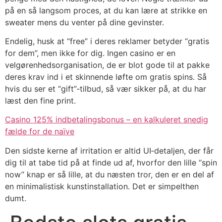
på en så langsom proces, at du kan lære at strikke en
sweater mens du venter på dine gevinster.
Endelig, husk at “free” i deres reklamer betyder “gratis
for dem”, men ikke for dig. Ingen casino er en
velgørenhedsorganisation, de er blot gode til at pakke
deres krav ind i et skinnende løfte om gratis spins. Så
hvis du ser et “gift”‑tilbud, så vær sikker på, at du har
læst den fine print.
Casino 125% indbetalingsbonus – en kalkuleret snedig
fælde for de naïve
Den sidste kerne af irritation er altid UI‑detaljen, der får
dig til at tabe tid på at finde ud af, hvorfor den lille “spin
now” knap er så lille, at du næsten tror, den er en del af
en minimalistisk kunstinstallation. Det er simpelthen
dumt.