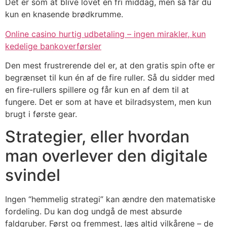
Det er som at blive lovet en fri middag, men så får du
kun en knasende brødkrumme.
Online casino hurtig udbetaling – ingen mirakler, kun
kedelige bankoverførsler
Den mest frustrerende del er, at den gratis spin ofte er
begrænset til kun én af de fire ruller. Så du sidder med
en fire-rullers spillere og får kun en af dem til at
fungere. Det er som at have et bilradsystem, men kun
brugt i første gear.
Strategier, eller hvordan
man overlever den digitale
svindel
Ingen “hemmelig strategi” kan ændre den matematiske
fordeling. Du kan dog undgå de mest absurde
faldgruber. Først og fremmest, læs altid vilkårene – de