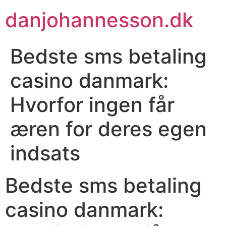
Videre
danjohannesson.dk
til
indhold
Bedste sms betaling
casino danmark:
Hvorfor ingen får
æren for deres egen
indsats
Bedste sms betaling
casino danmark: