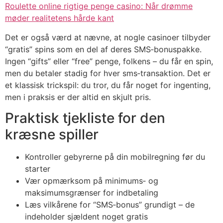
Roulette online rigtige penge casino: Når drømme
møder realitetens hårde kant
Det er også værd at nævne, at nogle casinoer tilbyder
“gratis” spins som en del af deres SMS‑bonuspakke.
Ingen “gifts” eller “free” penge, folkens – du får en spin,
men du betaler stadig for hver sms‑transaktion. Det er
et klassisk trickspil: du tror, du får noget for ingenting,
men i praksis er der altid en skjult pris.
Praktisk tjekliste for den
kræsne spiller
Kontroller gebyrerne på din mobilregning før du
starter
Vær opmærksom på minimums‑ og
maksimumsgrænser for indbetaling
Læs vilkårene for “SMS‑bonus” grundigt – de
indeholder sjældent noget gratis