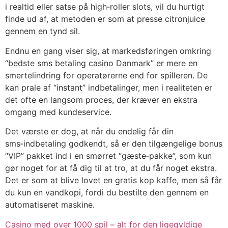
i realtid eller satse på high‑roller slots, vil du hurtigt
finde ud af, at metoden er som at presse citronjuice
gennem en tynd sil.
Endnu en gang viser sig, at markedsføringen omkring
“bedste sms betaling casino Danmark” er mere en
smertelindring for operatørerne end for spilleren. De
kan prale af “instant” indbetalinger, men i realiteten er
det ofte en langsom proces, der kræver en ekstra
omgang med kundeservice.
Det værste er dog, at når du endelig får din
sms‑indbetaling godkendt, så er den tilgængelige bonus
“VIP” pakket ind i en smørret “gæste‑pakke”, som kun
gør noget for at få dig til at tro, at du får noget ekstra.
Det er som at blive lovet en gratis kop kaffe, men så får
du kun en vandkopi, fordi du bestilte den gennem en
automatiseret maskine.
Casino med over 1000 spil – alt for den ligegyldige