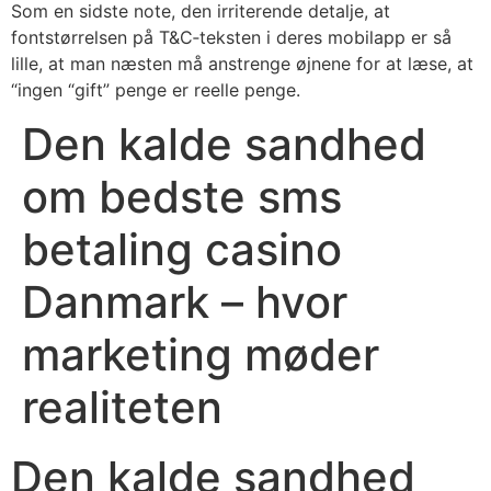
Som en sidste note, den irriterende detalje, at
fontstørrelsen på T&C‑teksten i deres mobilapp er så
lille, at man næsten må anstrenge øjnene for at læse, at
“ingen “gift” penge er reelle penge.
Den kalde sandhed
om bedste sms
betaling casino
Danmark – hvor
marketing møder
realiteten
Den kalde sandhed