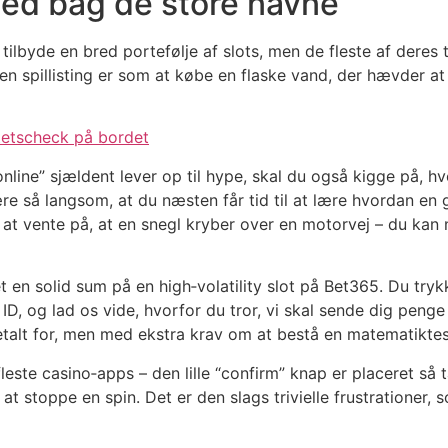
hed bag de store navne
 tilbyde en bred portefølje af slots, men de fleste af dere
n spillisting er som at købe en flaske vand, der hævder at
itetscheck på bordet
 online” sjældent lever op til hype, skal du også kigge på,
re så langsom, at du næsten får tid til at lære hvordan en
t vente på, at en snegl kryber over en motorvej – du kan n
t en solid sum på en high‑volatility slot på Bet365. Du try
f ID, og lad os vide, hvorfor du tror, vi skal sende dig pen
betalt for, men med ekstra krav om at bestå en matematiktes
fleste casino‑apps – den lille “confirm” knap er placeret så 
at stoppe en spin. Det er den slags trivielle frustrationer, s