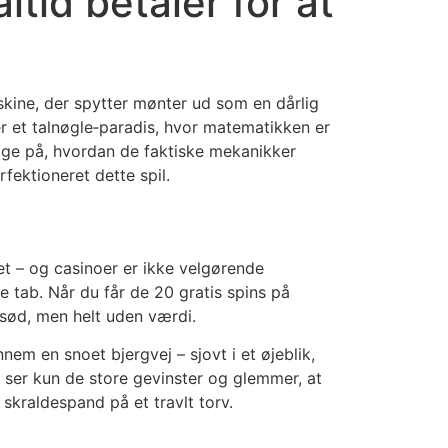
ltid betaler for at
askine, der spytter mønter ud som en dårlig
r et talnøgle‑paradis, hvor matematikken er
igge på, hvordan de faktiske mekanikker
fektioneret dette spil.
oet – og casinoer er ikke velgørende
e tab. Når du får de 20 gratis spins på
 sød, men helt uden værdi.
em en snoet bjergvej – sjovt i et øjeblik,
e ser kun de store gevinster og glemmer, at
skraldespand på et travlt torv.