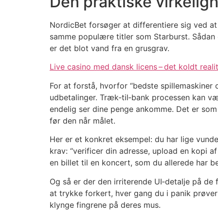
Den praktiske virkelig
NordicBet forsøger at differentiere sig ved at
samme populære titler som Starburst. Sådan e
er det blot vand fra en grusgrav.
Live casino med dansk licens – det koldt real
For at forstå, hvorfor “bedste spillemaskiner
udbetalinger. Træk‑til‑bank processen kan væ
endelig ser dine penge ankomme. Det er som a
før den når målet.
Her er et konkret eksempel: du har lige vunde
krav: “verificer din adresse, upload en kopi a
en billet til en koncert, som du allerede har 
Og så er der den irriterende UI‑detalje på de 
at trykke forkert, hver gang du i panik prøver 
klynge fingrene på deres mus.