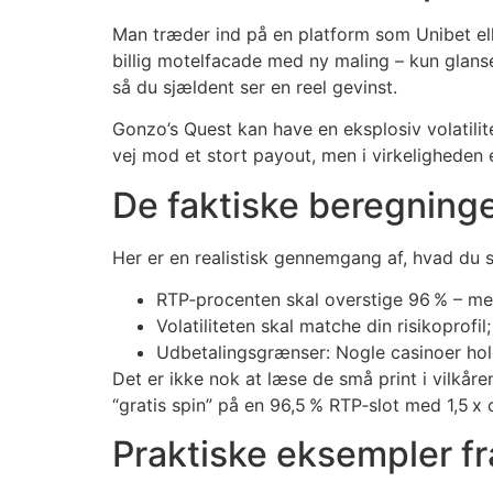
Man træder ind på en platform som Unibet elle
billig motelfacade med ny maling – kun glanse
så du sjældent ser en reel gevinst.
Gonzo’s Quest kan have en eksplosiv volatilit
vej mod et stort payout, men i virkeligheden er
De faktiske beregninge
Her er en realistisk gennemgang af, hvad du sk
RTP‑procenten skal overstige 96 % – men
Volatiliteten skal matche din risikoprofi
Udbetalingsgrænser: Nogle casinoer holde
Det er ikke nok at læse de små print i vilkår
“gratis spin” på en 96,5 % RTP‑slot med 1,5 x 
Praktiske eksempler f