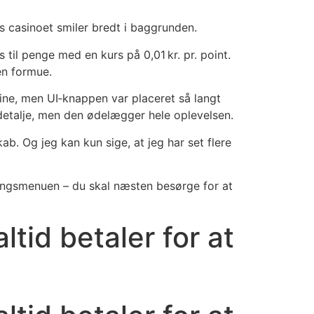
ns casinoet smiler bredt i baggrunden.
til penge med en kurs på 0,01 kr. pr. point.
 en formue.
skine, men UI‑knappen var placeret så langt
etalje, men den ødelægger hele oplevelsen.
ab. Og jeg kan kun sige, at jeg har set flere
tillingsmenuen – du skal næsten besørge for at
ltid betaler for at