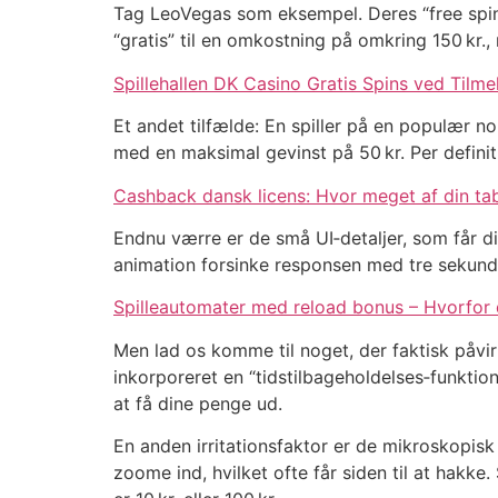
Tag LeoVegas som eksempel. Deres “free spin
“gratis” til en omkostning på omkring 150 kr.,
Spillehallen DK Casino Gratis Spins ved Tilme
Et andet tilfælde: En spiller på en populær n
med en maksimal gevinst på 50 kr. Per defini
Cashback dansk licens: Hvor meget af din tab
Endnu værre er de små UI‑detaljer, som får dig t
animation forsinke responsen med tre sekund
Spilleautomater med reload bonus – Hvorfor 
Men lad os komme til noget, der faktisk påvir
inkorporeret en “tidstilbageholdelses‑funktio
at få dine penge ud.
En anden irritationsfaktor er de mikroskopisk s
zoome ind, hvilket ofte får siden til at hakk