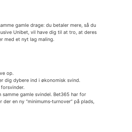
n samme gamle drage: du betaler mere, så du
sive Unibet, vil have dig til at tro, at deres
er med et nyt lag maling.
ve op.
er dig dybere ind i økonomisk svind.
forsvinder.
en samme gamle svindel. Bet365 har for
er der en ny “minimums‑turnover” på plads,