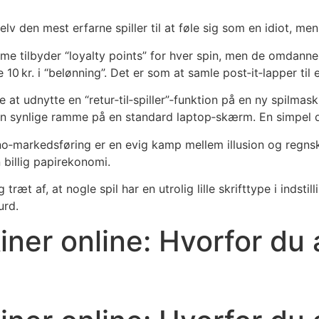
elv den mest erfarne spiller til at føle sig som en idiot, me
 tilbyder “loyalty points” for hver spin, men de omdannes 
e 10 kr. i “belønning”. Det er som at samle post‑it‑lapper til
 at udnytte en “retur‑til‑spiller”‑funktion på en ny spilma
en synlige ramme på en standard laptop‑skærm. En simpel d
ino‑markedsføring er en evig kamp mellem illusion og regnsk
 billig papirekonomi.
g træt af, at nogle spil har en utrolig lille skrifttype i inds
urd.
ner online: Hvorfor du a