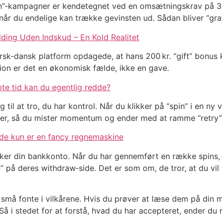
”‑kampagner er kendetegnet ved en omsætningskrav på 30 x
 når du endelige kan trække gevinsten ud. Sådan bliver “grati
lding Uden Indskud – En Kold Realitet
orsk‑dansk platform opdagede, at hans 200 kr. “gift” bonus 
tion er det en økonomisk fælde, ikke en gave.
te tid kan du egentlig redde?
il at tro, du har kontrol. Når du klikker på “spin” i en ny ve
er, så du mister momentum og ender med at ramme “retry” i
de kun er en fancy regnemaskine
ker din bankkonto. Når du har gennemført en række spins, vi
n” på deres withdraw‑side. Det er som om, de tror, at du vi
må fonte i vilkårene. Hvis du prøver at læse dem på din mobil
e. Så i stedet for at forstå, hvad du har accepteret, ender