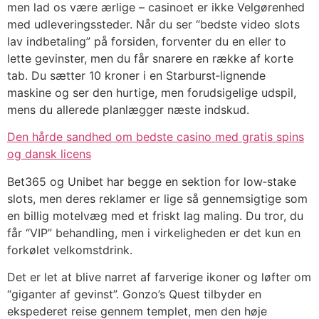
men lad os være ærlige – casinoet er ikke Velgørenhed
med udleveringssteder. Når du ser “bedste video slots
lav indbetaling” på forsiden, forventer du en eller to
lette gevinster, men du får snarere en række af korte
tab. Du sætter 10 kroner i en Starburst‑lignende
maskine og ser den hurtige, men forudsigelige udspil,
mens du allerede planlægger næste indskud.
Den hårde sandhed om bedste casino med gratis spins
og dansk licens
Bet365 og Unibet har begge en sektion for low‑stake
slots, men deres reklamer er lige så gennemsigtige som
en billig motelvæg med et friskt lag maling. Du tror, du
får “VIP” behandling, men i virkeligheden er det kun en
forkølet velkomstdrink.
Det er let at blive narret af farverige ikoner og løfter om
“giganter af gevinst”. Gonzo’s Quest tilbyder en
ekspederet reise gennem templet, men den høje