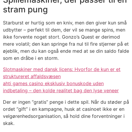
stram pung
Starburst er hurtig som en kniv, men den giver kun små
udbytter – perfekt til dem, der vil se mange spins, men
ikke forvente noget stort. Gonzo’s Quest er derimod
mere volatil; den kan springe fra nul til fire stjerner på et
øjeblik, men du kan også ende med at se din saldo falde
som en dråbe i en storm.
Slotmaskiner med dansk licens: Hvorfor de kun er et
struktureret affaldsvæsen
ahti games casino eksklusiv bonuskode uden
indbetaling – den kolde realitet bag den lyse veneer
Der er ingen “gratis” penge i dette spil. Når du støder på
ordet “gift” i en kampagne, husk at casinoet ikke er en
velgørenhedsorganisation, så hold dine forventninger i
skak.