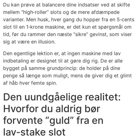
Du kan prøve at balancere dine indsatser ved at skifte
mellem “high‑roller” slots og de mere afdæmpede
varianter. Men husk, hver gang du hopper fra en 5‑cents
slot til en 1‑krone maskine, er det kun et spørgsmål om
tid, før du rammer den næste “sikre” gevinst, som viser
sig at være en illusion.
Den egentlige lektion er, at ingen maskine med lav
indbetaling er designet til at gøre dig rig. De er alle
bygget på samme grundprincip: de holder på dine
penge så længe som muligt, mens de giver dig et glimt
af håb hver femte spin.
Den uundgåelige realitet:
Hvorfor du aldrig bør
forvente “guld” fra en
lav‑stake slot