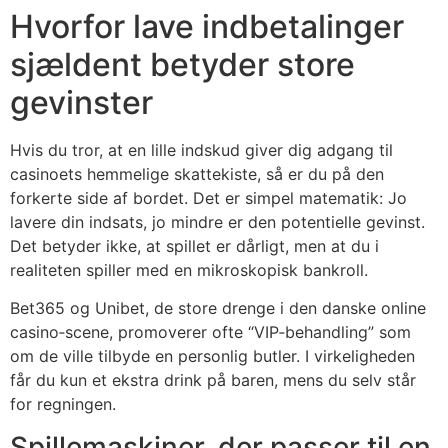
Hvorfor lave indbetalinger
sjældent betyder store
gevinster
Hvis du tror, at en lille indskud giver dig adgang til
casinoets hemmelige skattekiste, så er du på den
forkerte side af bordet. Det er simpel matematik: Jo
lavere din indsats, jo mindre er den potentielle gevinst.
Det betyder ikke, at spillet er dårligt, men at du i
realiteten spiller med en mikroskopisk bankroll.
Bet365 og Unibet, de store drenge i den danske online
casino‑scene, promoverer ofte “VIP‑behandling” som
om de ville tilbyde en personlig butler. I virkeligheden
får du kun et ekstra drink på baren, mens du selv står
for regningen.
Spillemaskiner, der passer til en