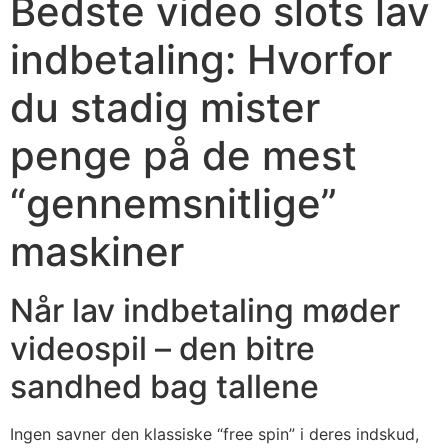
Bedste video slots lav
indbetaling: Hvorfor
du stadig mister
penge på de mest
“gennemsnitlige”
maskiner
Når lav indbetaling møder
videospil – den bitre
sandhed bag tallene
Ingen savner den klassiske “free spin” i deres indskud,