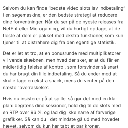
Selvom du kan finde “bedste video slots lav indbetaling”
i en søgemaskine, er den bedste strategi at reducere
dine forventninger. Når du ser på de nyeste releases fra
NetEnt eller Microgaming, vil du hurtigt opdage, at de
fleste af dem er pakket med ekstra funktioner, som kun
tjener til at distrahere dig fra den egentlige statistik.
Det er let at tro, at en bonusrunde med multiplikatorer
vil vende skæbnen, men hvad der sker, er at du får en
midlertidig følelse af kontrol, som forsvinder så snart
du har brugt din lille indbetaling. Så du ender med at
skulle tage en ekstra snack, mens du venter på den
næste “overraskelse”.
Hvis du insisterer på at spille, så gør det med en klar
plan: begræns dine sessioner, hold dig til de slots med
en RTP over 96 %, og lad dig ikke narre af farverige
grafikker. Så kan du i det mindste gå ud med hovedet
hævet, selvom du kun har tabt et par kroner.