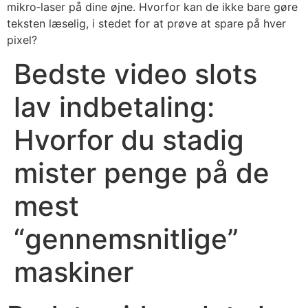
mikro‑laser på dine øjne. Hvorfor kan de ikke bare gøre
teksten læselig, i stedet for at prøve at spare på hver
pixel?
Bedste video slots
lav indbetaling:
Hvorfor du stadig
mister penge på de
mest
“gennemsnitlige”
maskiner