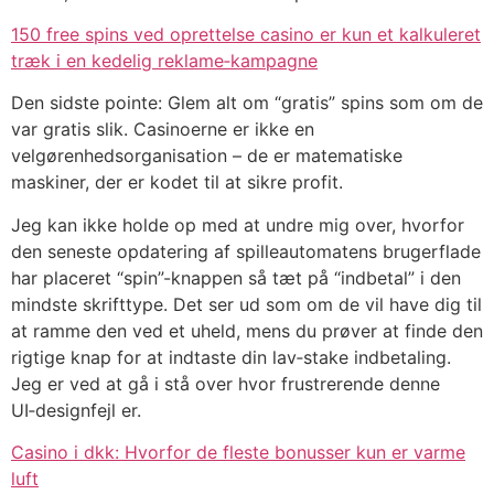
150 free spins ved oprettelse casino er kun et kalkuleret
træk i en kedelig reklame‑kampagne
Den sidste pointe: Glem alt om “gratis” spins som om de
var gratis slik. Casinoerne er ikke en
velgørenhedsorganisation – de er matematiske
maskiner, der er kodet til at sikre profit.
Jeg kan ikke holde op med at undre mig over, hvorfor
den seneste opdatering af spilleautomatens brugerflade
har placeret “spin”-knappen så tæt på “indbetal” i den
mindste skrifttype. Det ser ud som om de vil have dig til
at ramme den ved et uheld, mens du prøver at finde den
rigtige knap for at indtaste din lav‑stake indbetaling.
Jeg er ved at gå i stå over hvor frustrerende denne
UI‑designfejl er.
Casino i dkk: Hvorfor de fleste bonusser kun er varme
luft