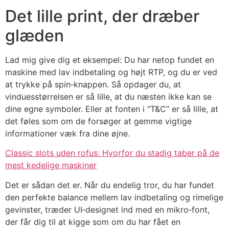
Det lille print, der dræber
glæden
Lad mig give dig et eksempel: Du har netop fundet en
maskine med lav indbetaling og højt RTP, og du er ved
at trykke på spin‑knappen. Så opdager du, at
vinduesstørrelsen er så lille, at du næsten ikke kan se
dine egne symboler. Eller at fonten i “T&C” er så lille, at
det føles som om de forsøger at gemme vigtige
informationer væk fra dine øjne.
Classic slots uden rofus: Hvorfor du stadig taber på de
mest kedelige maskiner
Det er sådan det er. Når du endelig tror, du har fundet
den perfekte balance mellem lav indbetaling og rimelige
gevinster, træder UI‑designet ind med en mikro‑font,
der får dig til at kigge som om du har fået en