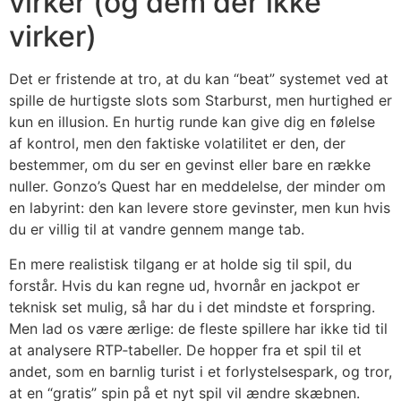
virker (og dem der ikke
virker)
Det er fristende at tro, at du kan “beat” systemet ved at
spille de hurtigste slots som Starburst, men hurtighed er
kun en illusion. En hurtig runde kan give dig en følelse
af kontrol, men den faktiske volatilitet er den, der
bestemmer, om du ser en gevinst eller bare en række
nuller. Gonzo’s Quest har en meddelelse, der minder om
en labyrint: den kan levere store gevinster, men kun hvis
du er villig til at vandre gennem mange tab.
En mere realistisk tilgang er at holde sig til spil, du
forstår. Hvis du kan regne ud, hvornår en jackpot er
teknisk set mulig, så har du i det mindste et forspring.
Men lad os være ærlige: de fleste spillere har ikke tid til
at analysere RTP‑tabeller. De hopper fra et spil til et
andet, som en barnlig turist i et forlystelsespark, og tror,
at en “gratis” spin på et nyt spil vil ændre skæbnen.