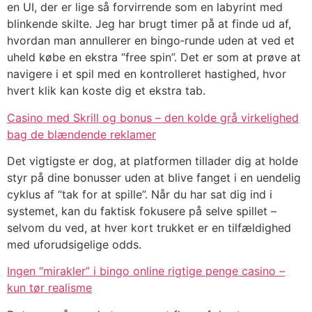
en UI, der er lige så forvirrende som en labyrint med
blinkende skilte. Jeg har brugt timer på at finde ud af,
hvordan man annullerer en bingo‑runde uden at ved et
uheld købe en ekstra “free spin”. Det er som at prøve at
navigere i et spil med en kontrolleret hastighed, hvor
hvert klik kan koste dig et ekstra tab.
Casino med Skrill og bonus – den kolde grå virkelighed
bag de blændende reklamer
Det vigtigste er dog, at platformen tillader dig at holde
styr på dine bonusser uden at blive fanget i en uendelig
cyklus af “tak for at spille”. Når du har sat dig ind i
systemet, kan du faktisk fokusere på selve spillet –
selvom du ved, at hver kort trukket er en tilfældighed
med uforudsigelige odds.
Ingen “mirakler” i bingo online rigtige penge casino –
kun tør realisme