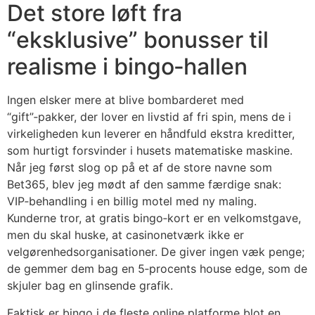
Det store løft fra
“eksklusive” bonusser til
realisme i bingo‑hallen
Ingen elsker mere at blive bombarderet med
“gift”‑pakker, der lover en livstid af fri spin, mens de i
virkeligheden kun leverer en håndfuld ekstra kreditter,
som hurtigt forsvinder i husets matematiske maskine.
Når jeg først slog op på et af de store navne som
Bet365, blev jeg mødt af den samme færdige snak:
VIP‑behandling i en billig motel med ny maling.
Kunderne tror, at gratis bingo‑kort er en velkomstgave,
men du skal huske, at casinonetværk ikke er
velgørenhedsorganisationer. De giver ingen væk penge;
de gemmer dem bag en 5‑procents house edge, som de
skjuler bag en glinsende grafik.
Faktisk er bingo i de fleste online platforme blot en