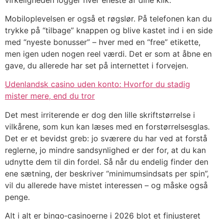
Mobiloplevelsen er også et røgslør. På telefonen kan du
trykke på “tilbage” knappen og blive kastet ind i en side
med “nyeste bonusser” – hver med en “free” etikette,
men igen uden nogen reel værdi. Det er som at åbne en
gave, du allerede har set på internettet i forvejen.
Udenlandsk casino uden konto: Hvorfor du stadig
mister mere, end du tror
Det mest irriterende er dog den lille skriftstørrelse i
vilkårene, som kun kan læses med en forstørrelsesglas.
Det er et bevidst greb: jo sværere du har ved at forstå
reglerne, jo mindre sandsynlighed er der for, at du kan
udnytte dem til din fordel. Så når du endelig finder den
ene sætning, der beskriver “minimumsindsats per spin”,
vil du allerede have mistet interessen – og måske også
penge.
Alt i alt er bingo‑casinoerne i 2026 blot et finjusteret