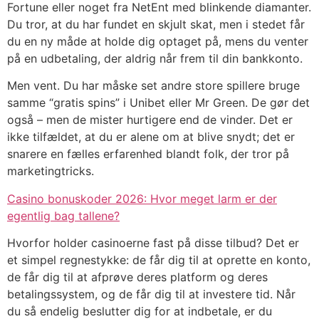
Fortune eller noget fra NetEnt med blinkende diamanter.
Du tror, at du har fundet en skjult skat, men i stedet får
du en ny måde at holde dig optaget på, mens du venter
på en udbetaling, der aldrig når frem til din bankkonto.
Men vent. Du har måske set andre store spillere bruge
samme “gratis spins” i Unibet eller Mr Green. De gør det
også – men de mister hurtigere end de vinder. Det er
ikke tilfældet, at du er alene om at blive snydt; det er
snarere en fælles erfarenhed blandt folk, der tror på
marketingtricks.
Casino bonuskoder 2026: Hvor meget larm er der
egentlig bag tallene?
Hvorfor holder casinoerne fast på disse tilbud? Det er
et simpel regnestykke: de får dig til at oprette en konto,
de får dig til at afprøve deres platform og deres
betalingssystem, og de får dig til at investere tid. Når
du så endelig beslutter dig for at indbetale, er du