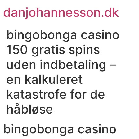
Videre
danjohannesson.dk
til
indhold
bingobonga casino
150 gratis spins
uden indbetaling –
en kalkuleret
katastrofe for de
håbløse
bingobonga casino