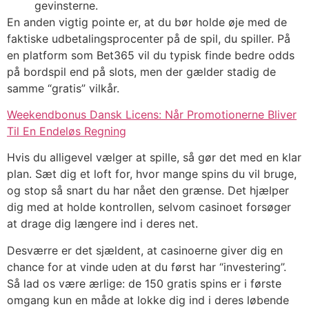
gevinsterne.
En anden vigtig pointe er, at du bør holde øje med de
faktiske udbetalingsprocenter på de spil, du spiller. På
en platform som Bet365 vil du typisk finde bedre odds
på bordspil end på slots, men der gælder stadig de
samme “gratis” vilkår.
Weekendbonus Dansk Licens: Når Promotionerne Bliver
Til En Endeløs Regning
Hvis du alligevel vælger at spille, så gør det med en klar
plan. Sæt dig et loft for, hvor mange spins du vil bruge,
og stop så snart du har nået den grænse. Det hjælper
dig med at holde kontrollen, selvom casinoet forsøger
at drage dig længere ind i deres net.
Desværre er det sjældent, at casinoerne giver dig en
chance for at vinde uden at du først har “investering”.
Så lad os være ærlige: de 150 gratis spins er i første
omgang kun en måde at lokke dig ind i deres løbende