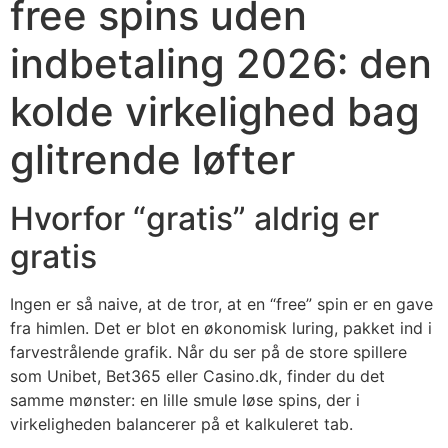
free spins uden
indbetaling 2026: den
kolde virkelighed bag
glitrende løfter
Hvorfor “gratis” aldrig er
gratis
Ingen er så naive, at de tror, at en “free” spin er en gave
fra himlen. Det er blot en økonomisk luring, pakket ind i
farvestrålende grafik. Når du ser på de store spillere
som Unibet, Bet365 eller Casino.dk, finder du det
samme mønster: en lille smule løse spins, der i
virkeligheden balancerer på et kalkuleret tab.