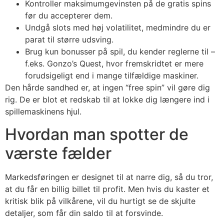
Kontroller maksimumgevinsten på de gratis spins
før du accepterer dem.
Undgå slots med høj volatilitet, medmindre du er
parat til større udsving.
Brug kun bonusser på spil, du kender reglerne til –
f.eks. Gonzo’s Quest, hvor fremskridtet er mere
forudsigeligt end i mange tilfældige maskiner.
Den hårde sandhed er, at ingen “free spin” vil gøre dig
rig. De er blot et redskab til at lokke dig længere ind i
spillemaskinens hjul.
Hvordan man spotter de
værste fælder
Markedsføringen er designet til at narre dig, så du tror,
at du får en billig billet til profit. Men hvis du kaster et
kritisk blik på vilkårene, vil du hurtigt se de skjulte
detaljer, som får din saldo til at forsvinde.