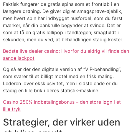
Faktisk fungerer de gratis spins som et frontløb i en
længere drøning. De giver dig et smagsprøve‑øjeblik,
men hvert spin har indbygget husfordel, som du først
mærker, når din bankrulle begynder at svinde. Det er
som at få en gratis lollipop i tandlægen; smagfuldt i
sekunden, men du ved, at behandlingen stadig koster.
Bedste live dealer casino: Hvorfor du aldrig vil finde den
sande jackpot
Og så er der den digitale version af “VIP‑behandling”,
som svarer til et billigt motel med en frisk maling.
Lederen lover eksklusivitet, men i sidste ende er du
stadig en lille brik i deres statistik‑maskine.
Casino 250% indbetalingsbonus – den store løgn i et
lille tryk
Strategier, der virker uden