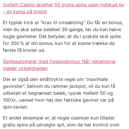
Goliath Casino splatter 50 gratis spins uden indskud nu
– en kamp på livstid
Et typisk trick er “krav til omsætning”. Du får en bonus,
men du skal satse beløbet 30‑gange, før du kan hæve
nogle gevinster. Det betyder, at du i praksis skal spille
for 300 % af din bonus, kun for at kunne trække de
første få kroner ud.
Spilleautomater med fredagsbonus: Når reklamerne
møder virkeligheden
Der er også den småttrykte regel om “maximale
gevinster”. Selvom du rammer jackpot, vil du kun få
udbetalt et begrænset beløb, typisk mellem 50 og
100 kr., uanset hvor høj den faktiske gevinst var på
spin‑tavlen.
Et andet eksempel er, at nogle casinoer kun tillader
gratis spins på udvalgte spil, som de har kontrol over.