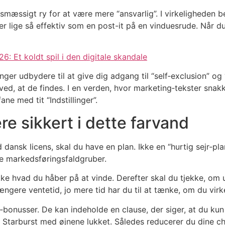
mæssigt ry for at være mere “ansvarlig”. I virkeligheden b
lige så effektiv som en post-it på en vinduesrude. Når du 
: Et koldt spil i den digitale skandale
nger udbydere til at give dig adgang til “self‑exclusion” og 
d, at de findes. I en verden, hvor marketing‑tekster snakke
ne med tit “Indstillinger”.
ere sikkert i dette farvand
ansk licens, skal du have en plan. Ikke en “hurtig sejr‑plan
e markedsføringsfaldgruber.
ikke hvad du håber på at vinde. Derefter skal du tjekke, om
ngere ventetid, jo mere tid har du til at tænke, om du virke
pin‑bonusser. De kan indeholde en clause, der siger, at du k
pille Starburst med øjnene lukket. Således reducerer du dine 