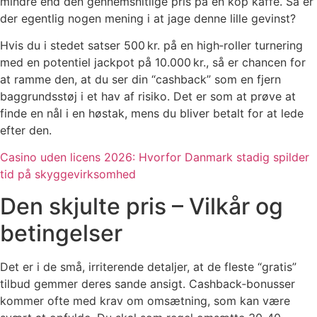
mindre end den gennemsnitlige pris på en kop kaffe. Så er
der egentlig nogen mening i at jage denne lille gevinst?
Hvis du i stedet satser 500 kr. på en high‑roller turnering
med en potentiel jackpot på 10.000 kr., så er chancen for
at ramme den, at du ser din “cashback” som en fjern
baggrundsstøj i et hav af risiko. Det er som at prøve at
finde en nål i en høstak, mens du bliver betalt for at lede
efter den.
Casino uden licens 2026: Hvorfor Danmark stadig spilder
tid på skyggevirksomhed
Den skjulte pris – Vilkår og
betingelser
Det er i de små, irriterende detaljer, at de fleste “gratis”
tilbud gemmer deres sande ansigt. Cashback‑bonusser
kommer ofte med krav om omsætning, som kan være