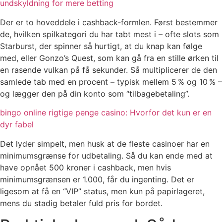
undskyldning for mere betting
Der er to hoveddele i cashback‑formlen. Først bestemmer
de, hvilken spilkategori du har tabt mest i – ofte slots som
Starburst, der spinner så hurtigt, at du knap kan følge
med, eller Gonzo’s Quest, som kan gå fra en stille ørken til
en rasende vulkan på få sekunder. Så multiplicerer de den
samlede tab med en procent – typisk mellem 5 % og 10 % –
og lægger den på din konto som “tilbagebetaling”.
bingo online rigtige penge casino: Hvorfor det kun er en
dyr fabel
Det lyder simpelt, men husk at de fleste casinoer har en
minimumsgrænse for udbetaling. Så du kan ende med at
have opnået 500 kroner i cashback, men hvis
minimumsgrænsen er 1.000, får du ingenting. Det er
ligesom at få en “VIP” status, men kun på papirlageret,
mens du stadig betaler fuld pris for bordet.