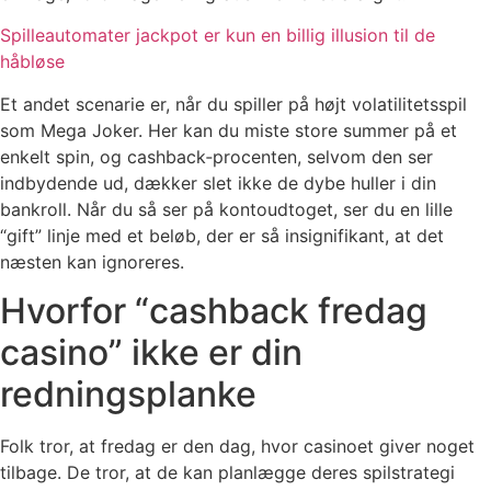
Spilleautomater jackpot er kun en billig illusion til de
håbløse
Et andet scenarie er, når du spiller på højt volatilitetsspil
som Mega Joker. Her kan du miste store summer på et
enkelt spin, og cashback‑procenten, selvom den ser
indbydende ud, dækker slet ikke de dybe huller i din
bankroll. Når du så ser på kontoudtoget, ser du en lille
“gift” linje med et beløb, der er så insignifikant, at det
næsten kan ignoreres.
Hvorfor “cashback fredag
casino” ikke er din
redningsplanke
Folk tror, at fredag er den dag, hvor casinoet giver noget
tilbage. De tror, at de kan planlægge deres spilstrategi