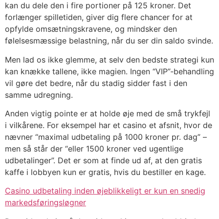
kan du dele den i fire portioner på 125 kroner. Det
forlænger spilletiden, giver dig flere chancer for at
opfylde omsætningskravene, og mindsker den
følelsesmæssige belastning, når du ser din saldo svinde.
Men lad os ikke glemme, at selv den bedste strategi kun
kan knække tallene, ikke magien. Ingen “VIP”‑behandling
vil gøre det bedre, når du stadig sidder fast i den
samme udregning.
Anden vigtig pointe er at holde øje med de små trykfejl
i vilkårene. For eksempel har et casino et afsnit, hvor de
nævner “maximal udbetaling på 1000 kroner pr. dag” –
men så står der “eller 1500 kroner ved ugentlige
udbetalinger”. Det er som at finde ud af, at den gratis
kaffe i lobbyen kun er gratis, hvis du bestiller en kage.
Casino udbetaling inden øjeblikkeligt er kun en snedig
markedsføringsløgner