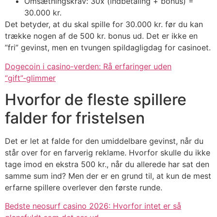
Omsætningskrav: 30x (indbetaling + bonus) =
30.000 kr.
Det betyder, at du skal spille for 30.000 kr. før du kan
trække nogen af de 500 kr. bonus ud. Det er ikke en
”fri” gevinst, men en tvungen spildagligdag for casinoet.
Dogecoin i casino‑verden: Rå erfaringer uden
“gift”‑glimmer
Hvorfor de fleste spillere
falder for fristelsen
Det er let at falde for den umiddelbare gevinst, når du
står over for en farverig reklame. Hvorfor skulle du ikke
tage imod en ekstra 500 kr., når du allerede har sat den
samme sum ind? Men der er en grund til, at kun de mest
erfarne spillere overlever den første runde.
Bedste neosurf casino 2026: Hvorfor intet er så