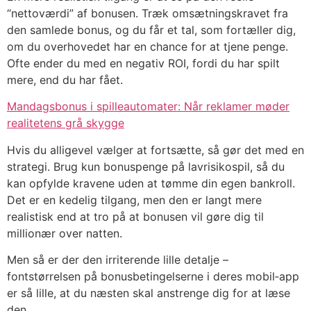
“nettoværdi” af bonusen. Træk omsætningskravet fra
den samlede bonus, og du får et tal, som fortæller dig,
om du overhovedet har en chance for at tjene penge.
Ofte ender du med en negativ ROI, fordi du har spilt
mere, end du har fået.
Mandagsbonus i spilleautomater: Når reklamer møder
realitetens grå skygge
Hvis du alligevel vælger at fortsætte, så gør det med en
strategi. Brug kun bonuspenge på lavrisikospil, så du
kan opfylde kravene uden at tømme din egen bankroll.
Det er en kedelig tilgang, men den er langt mere
realistisk end at tro på at bonusen vil gøre dig til
millionær over natten.
Men så er der den irriterende lille detalje –
fontstørrelsen på bonusbetingelserne i deres mobil‑app
er så lille, at du næsten skal anstrenge dig for at læse
den.