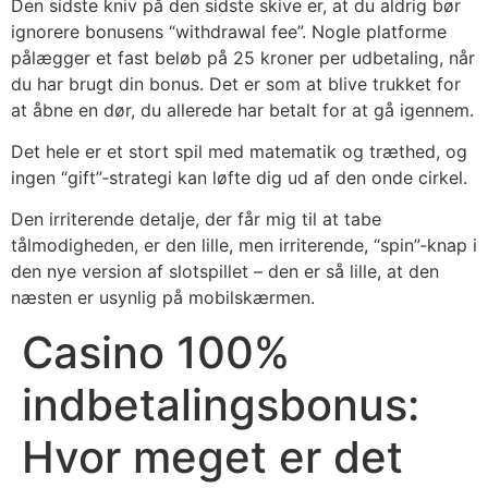
Den sidste kniv på den sidste skive er, at du aldrig bør
ignorere bonusens “withdrawal fee”. Nogle platforme
pålægger et fast beløb på 25 kroner per udbetaling, når
du har brugt din bonus. Det er som at blive trukket for
at åbne en dør, du allerede har betalt for at gå igennem.
Det hele er et stort spil med matematik og træthed, og
ingen “gift”‑strategi kan løfte dig ud af den onde cirkel.
Den irriterende detalje, der får mig til at tabe
tålmodigheden, er den lille, men irriterende, “spin”‑knap i
den nye version af slotspillet – den er så lille, at den
næsten er usynlig på mobilskærmen.
Casino 100%
indbetalingsbonus:
Hvor meget er det