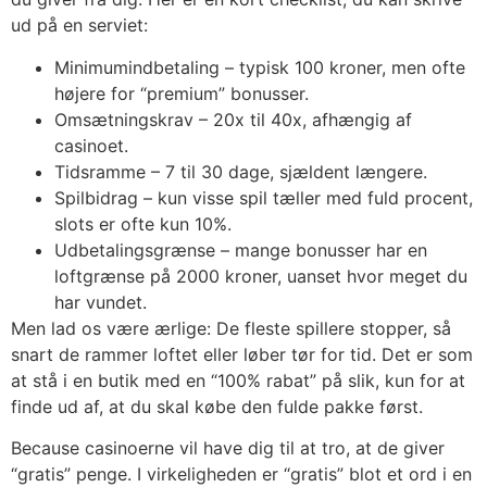
ud på en serviet:
Minimumindbetaling – typisk 100 kroner, men ofte
højere for “premium” bonusser.
Omsætningskrav – 20x til 40x, afhængig af
casinoet.
Tidsramme – 7 til 30 dage, sjældent længere.
Spilbidrag – kun visse spil tæller med fuld procent,
slots er ofte kun 10%.
Udbetalingsgrænse – mange bonusser har en
loftgrænse på 2000 kroner, uanset hvor meget du
har vundet.
Men lad os være ærlige: De fleste spillere stopper, så
snart de rammer loftet eller løber tør for tid. Det er som
at stå i en butik med en “100% rabat” på slik, kun for at
finde ud af, at du skal købe den fulde pakke først.
Because casinoerne vil have dig til at tro, at de giver
“gratis” penge. I virkeligheden er “gratis” blot et ord i en