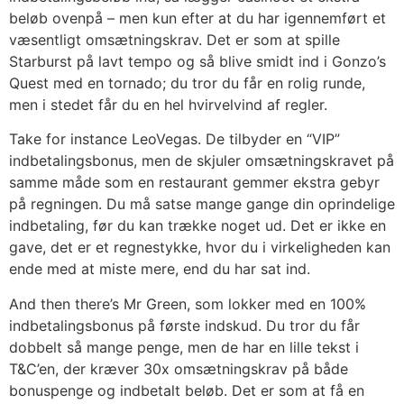
beløb ovenpå – men kun efter at du har igennemført et
væsentligt omsætningskrav. Det er som at spille
Starburst på lavt tempo og så blive smidt ind i Gonzo’s
Quest med en tornado; du tror du får en rolig runde,
men i stedet får du en hel hvirvelvind af regler.
Take for instance LeoVegas. De tilbyder en “VIP”
indbetalingsbonus, men de skjuler omsætningskravet på
samme måde som en restaurant gemmer ekstra gebyr
på regningen. Du må satse mange gange din oprindelige
indbetaling, før du kan trække noget ud. Det er ikke en
gave, det er et regnestykke, hvor du i virkeligheden kan
ende med at miste mere, end du har sat ind.
And then there’s Mr Green, som lokker med en 100%
indbetalingsbonus på første indskud. Du tror du får
dobbelt så mange penge, men de har en lille tekst i
T&C’en, der kræver 30x omsætningskrav på både
bonuspenge og indbetalt beløb. Det er som at få en