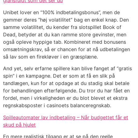
glansfuldt som det ser ud
Unibet lover en “100% indbetalingsbonus”, men de
gemmer deres “høj volatilitet” bag en enkel knap. Den
samme volatilitet, du kender fra slotspillet Book of
Dead, betyder at du kan ramme store gevinster, men
også opleve hyppige tab. Kombineret med bonusens
omsætningskrav, så er chancen for at nå udbetalingen
så lav som en firekløver i en græsplæne.
And yet, selv erfarne spillere kan blive fanget af “gratis
spin” i en kampagne. Det er som at få en slik på
tandlægen, kun for at opdage at du stadig skal betale
for behandlingen efterfølgende. Du tror du har fået en
fordel, men i virkeligheden er du blot blevet et ekstra
regnskabsposter i casinoets balanceregnskab.
Spilleautomater lav indbetaling – Når budgettet får et
skud på hjulet
En mere realistisk tilgang er at se på den reelle