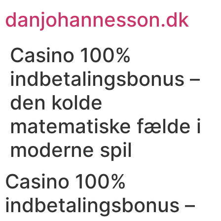
Videre
danjohannesson.dk
til
indhold
Casino 100%
indbetalingsbonus –
den kolde
matematiske fælde i
moderne spil
Casino 100%
indbetalingsbonus –