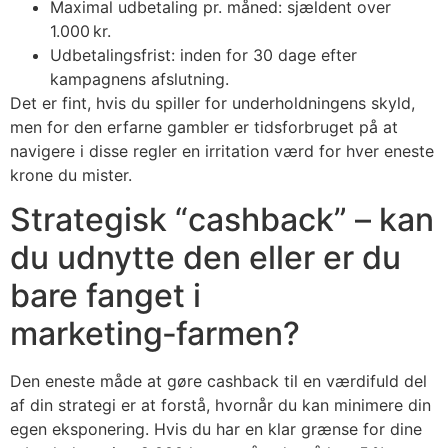
Maximal udbetaling pr. måned: sjældent over
1.000 kr.
Udbetalingsfrist: inden for 30 dage efter
kampagnens afslutning.
Det er fint, hvis du spiller for underholdningens skyld,
men for den erfarne gambler er tidsforbruget på at
navigere i disse regler en irritation værd for hver eneste
krone du mister.
Strategisk “cashback” – kan
du udnytte den eller er du
bare fanget i
marketing‑farmen?
Den eneste måde at gøre cashback til en værdifuld del
af din strategi er at forstå, hvornår du kan minimere din
egen eksponering. Hvis du har en klar grænse for dine