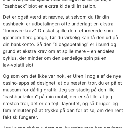
“cashback” blot en ekstra kilde til irritation.
Det er også værd at nævne, at selvom du får din
cashback, er udbetalingen ofte underlagt en ekstra
“turnover‑krav”. Du skal spille den returnerede sum
igennem flere gange, før du virkelig kan få den ud på
din bankkonto. Så den “tilbagebetaling” er i bund og
grund et ekstra krav om at spille mere – en endeløs
cyklus, der minder om den uendelige spin på en
lav‑volatil slot.
Og som om det ikke var nok, er UI’en i nogle af de nye
casino‑apps så designet, at du næsten tror, du er på et
museum for dårlig grafik. Jeg ser stadig på den lille
“cashback‑ikon” på min mobil, der er så lille, at jeg
næsten tror, det er en fejl i layoutet, og så bruger jeg
fem minutter på at trykke på den for at se, om den rent
faktisk fungerer.