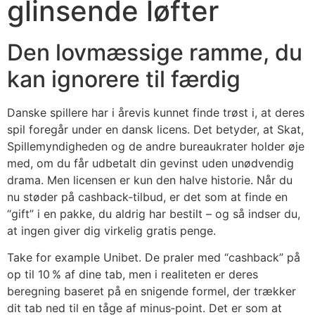
glinsende løfter
Den lovmæssige ramme, du
kan ignorere til færdig
Danske spillere har i årevis kunnet finde trøst i, at deres
spil foregår under en dansk licens. Det betyder, at Skat,
Spillemyndigheden og de andre bureaukrater holder øje
med, om du får udbetalt din gevinst uden unødvendig
drama. Men licensen er kun den halve historie. Når du
nu støder på cashback‑tilbud, er det som at finde en
“gift” i en pakke, du aldrig har bestilt – og så indser du,
at ingen giver dig virkelig gratis penge.
Take for example Unibet. De praler med “cashback” på
op til 10 % af dine tab, men i realiteten er deres
beregning baseret på en snigende formel, der trækker
dit tab ned til en tåge af minus‑point. Det er som at