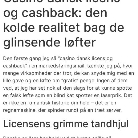
og cashback: den
kolde realitet bag de
glinsende løfter
Den første gang jeg så “casino dansk licens og
cashback” i en markedsføringsmail, tænkte jeg på, hvor
mange virksomheder der tror, de kan snyde mig med en
lille gave og en løfte om “gratis” penge. Ingen af dem
ved, at jeg har set nok af den slags for at kunne spotte
en falsk løfte som en blind kat spotter en laserprik. Det
er ikke en romantisk historie om held – det er en
regnemaskine, der spinder rundt på en træt server.
Licensens grimme tandhjul