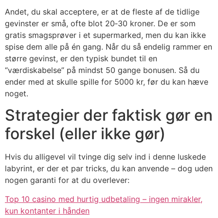
Andet, du skal acceptere, er at de fleste af de tidlige
gevinster er små, ofte blot 20‑30 kroner. De er som
gratis smagsprøver i et supermarked, men du kan ikke
spise dem alle på én gang. Når du så endelig rammer en
større gevinst, er den typisk bundet til en
“værdiskabelse” på mindst 50 gange bonusen. Så du
ender med at skulle spille for 5000 kr, før du kan hæve
noget.
Strategier der faktisk gør en
forskel (eller ikke gør)
Hvis du alligevel vil tvinge dig selv ind i denne luskede
labyrint, er der et par tricks, du kan anvende – dog uden
nogen garanti for at du overlever:
Top 10 casino med hurtig udbetaling – ingen mirakler,
kun kontanter i hånden