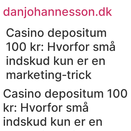
Videre
danjohannesson.dk
til
indhold
Casino depositum
100 kr: Hvorfor små
indskud kun er en
marketing‑trick
Casino depositum 100
kr: Hvorfor små
indskud kun er en