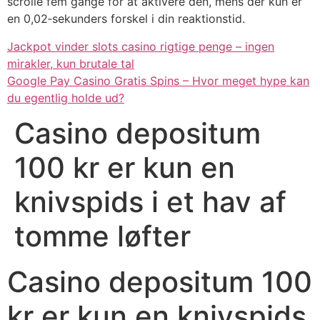
scrolle fem gange for at aktivere den, mens der kun er
en 0,02‑sekunders forskel i din reaktionstid.
Jackpot vinder slots casino rigtige penge – ingen
mirakler, kun brutale tal
Google Pay Casino Gratis Spins – Hvor meget hype kan
du egentlig holde ud?
Casino depositum
100 kr er kun en
knivspids i et hav af
tomme løfter
Casino depositum 100
kr er kun en knivspids