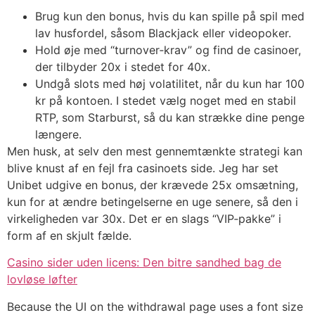
Brug kun den bonus, hvis du kan spille på spil med
lav husfordel, såsom Blackjack eller videopoker.
Hold øje med “turnover‑krav” og find de casinoer,
der tilbyder 20x i stedet for 40x.
Undgå slots med høj volatilitet, når du kun har 100
kr på kontoen. I stedet vælg noget med en stabil
RTP, som Starburst, så du kan strække dine penge
længere.
Men husk, at selv den mest gennemtænkte strategi kan
blive knust af en fejl fra casinoets side. Jeg har set
Unibet udgive en bonus, der krævede 25x omsætning,
kun for at ændre betingelserne en uge senere, så den i
virkeligheden var 30x. Det er en slags “VIP‑pakke” i
form af en skjult fælde.
Casino sider uden licens: Den bitre sandhed bag de
lovløse løfter
Because the UI on the withdrawal page uses a font size