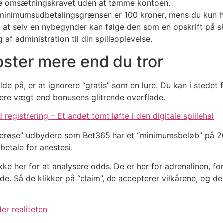
øde omsætningskravet uden at tømme kontoen.
at minimumsudbetalingsgrænsen er 100 kroner, mens du kun h
 at selv en nybegynder kan følge den som en opskrift på sku
g af administration til din spilleoplevelse.
koster mere end du tror
e på, er at ignorere “gratis” som en lure. Du kan i stedet
 mere vægt end bonusens glitrende overflade.
registrering – Et andet tomt løfte i den digitale spillehal
røse” udbydere som Bet365 har et “minimumsbeløb” på 20 kr
etale for anestesi.
ikke her for at analysere odds. De er her for adrenalinen, fo
ejde. Så de klikker på “claim”, de accepterer vilkårene, og d
er realiteten