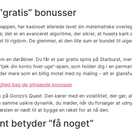
“gratis” bonusser
appen, har kasinoet allerede lavet sin matematiske overleg
 det er en avanceret algoritme, der sikrer, at husets kant 
n billet til rigdom. De glemmer, at den lille sum er bundet ti
m en døråbner. Du får et par gratis spins på Starburst, me
 “tjek din konto hver uge”‑spam, som holder dig i en perma
der mere som en billig motel med ny maling – alt er glansfu
lighed bag de glinsende bonusser
 på Gonzo’s Quest. Den kører med en volatilitet, der gør, a
 samme usikre dynamik, du møder, når du forsøger at udnyt
næsten er nødt til at bygge en raket for at nå den.
ent betyder “få noget”