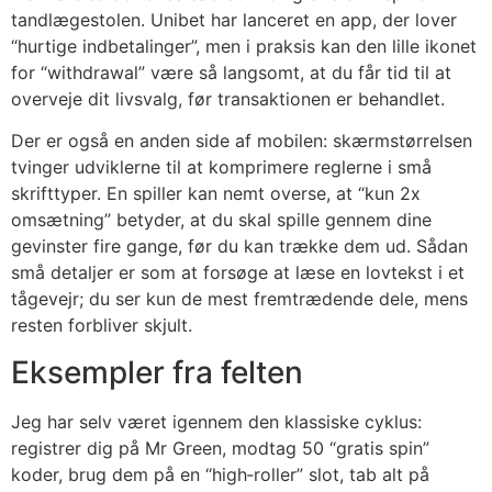
tandlægestolen. Unibet har lanceret en app, der lover
“hurtige indbetalinger”, men i praksis kan den lille ikonet
for “withdrawal” være så langsomt, at du får tid til at
overveje dit livsvalg, før transaktionen er behandlet.
Der er også en anden side af mobilen: skærmstørrelsen
tvinger udviklerne til at komprimere reglerne i små
skrifttyper. En spiller kan nemt overse, at “kun 2x
omsætning” betyder, at du skal spille gennem dine
gevinster fire gange, før du kan trække dem ud. Sådan
små detaljer er som at forsøge at læse en lovtekst i et
tågevejr; du ser kun de mest fremtrædende dele, mens
resten forbliver skjult.
Eksempler fra felten
Jeg har selv været igennem den klassiske cyklus:
registrer dig på Mr Green, modtag 50 “gratis spin”
koder, brug dem på en “high‑roller” slot, tab alt på