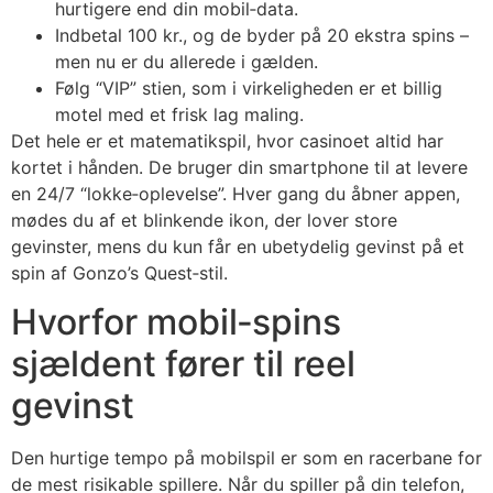
hurtigere end din mobil‑data.
Indbetal 100 kr., og de byder på 20 ekstra spins –
men nu er du allerede i gælden.
Følg “VIP” stien, som i virkeligheden er et billig
motel med et frisk lag maling.
Det hele er et matematikspil, hvor casinoet altid har
kortet i hånden. De bruger din smartphone til at levere
en 24/7 “lokke‑oplevelse”. Hver gang du åbner appen,
mødes du af et blinkende ikon, der lover store
gevinster, mens du kun får en ubetydelig gevinst på et
spin af Gonzo’s Quest‑stil.
Hvorfor mobil‑spins
sjældent fører til reel
gevinst
Den hurtige tempo på mobilspil er som en racerbane for
de mest risikable spillere. Når du spiller på din telefon,