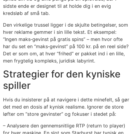
sidste ende er designet til at holde dig i en evig
kredsløb af små tab.
Den virkelige trussel ligger i de skjulte betingelser, som
hver reklame gemmer i sin lille tekst. Et eksempel:
“Ingen maks‑gevinst på gratis spins” – men hvor ofte
har du set en “maks‑gevinst” på 100 kr. på en reel side?
Det er som om, at hver “frihed” er pakket ind i en lille,
men frygtelig kompleks, juridisk labyrint.
Strategier for den kyniske
spiller
Hvis du insisterer på at navigere i dette minefelt, så gør
det med en dosis af kynisk realisme. Ignorer de store
løfter om “store gevinster” og fokuser i stedet på:
– Analysere den gennemsnitlige RTP (return to player)
for hver maskine. En slot som Starburst har typisk en