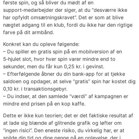
første spin, og så bliver du mødt af en
support‑medarbejder der siger, at du “desværre ikke
har opfyldt omsætningskravet”. Det er som at blive
nægtet adgang til en klub, fordi du ikke har den rigtige
farve på dit armbånd.
Konkret kan du opleve følgende:
– Du spiller en gratis spin på en mobilversion af en
5‑hjulet slot, hvor hver spin varer mindre end to
sekunder, men du får kun 0,25 kr. i gevinst.
– Efterfølgende åbner du din bank-app for at tjekke
saldoen og opdager, at selve “gratis” spin har kostet dig
0,10 kr. i transaktionsgebyr.
– Du indser, at den samlede “værdi” af kampagnen er
mindre end prisen på en kop kaffe.
Dette er ikke kun teorien; det er det faktiske resultat af
at lade sig blænde af glitrende grafik og løfter om
“ingen risici”. Den eneste risiko, du virkelig har, er at
spilde din tid og dine penge på en oplevelse, der i