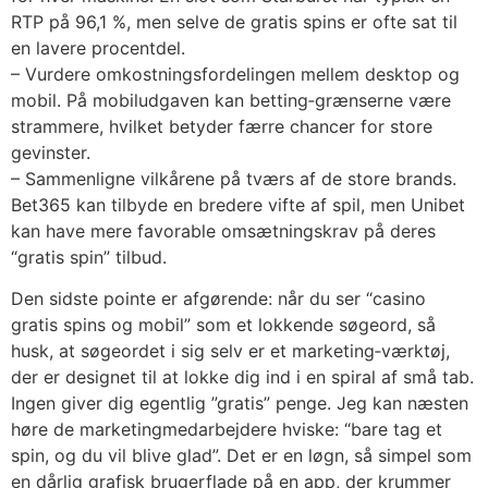
RTP på 96,1 %, men selve de gratis spins er ofte sat til
en lavere procentdel.
– Vurdere omkostningsfordelingen mellem desktop og
mobil. På mobiludgaven kan betting‑grænserne være
strammere, hvilket betyder færre chancer for store
gevinster.
– Sammenligne vilkårene på tværs af de store brands.
Bet365 kan tilbyde en bredere vifte af spil, men Unibet
kan have mere favorable omsætningskrav på deres
“gratis spin” tilbud.
Den sidste pointe er afgørende: når du ser “casino
gratis spins og mobil” som et lokkende søgeord, så
husk, at søgeordet i sig selv er et marketing‑værktøj,
der er designet til at lokke dig ind i en spiral af små tab.
Ingen giver dig egentlig ”gratis” penge. Jeg kan næsten
høre de marketingmedarbejdere hviske: “bare tag et
spin, og du vil blive glad”. Det er en løgn, så simpel som
en dårlig grafisk brugerflade på en app, der krummer