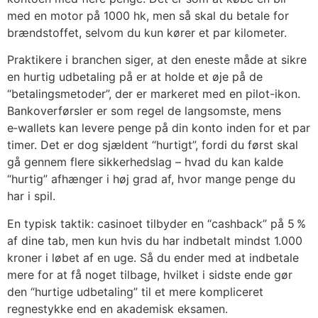
med en motor på 1000 hk, men så skal du betale for
brændstoffet, selvom du kun kører et par kilometer.
Praktikere i branchen siger, at den eneste måde at sikre
en hurtig udbetaling på er at holde et øje på de
“betalingsmetoder”, der er markeret med en pilot-ikon.
Bankoverførsler er som regel de langsomste, mens
e‑wallets kan levere penge på din konto inden for et par
timer. Det er dog sjældent “hurtigt”, fordi du først skal
gå gennem flere sikkerhedslag – hvad du kan kalde
“hurtig” afhænger i høj grad af, hvor mange penge du
har i spil.
En typisk taktik: casinoet tilbyder en “cashback” på 5 %
af dine tab, men kun hvis du har indbetalt mindst 1.000
kroner i løbet af en uge. Så du ender med at indbetale
mere for at få noget tilbage, hvilket i sidste ende gør
den “hurtige udbetaling” til et mere kompliceret
regnestykke end en akademisk eksamen.