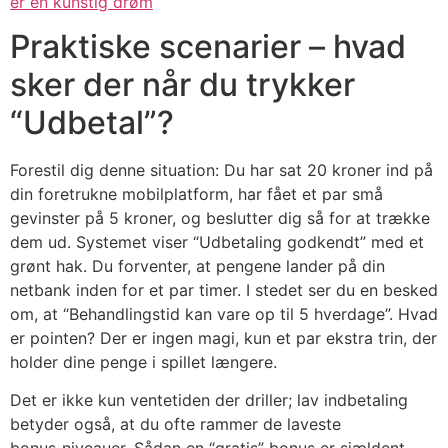
er en kunstig drøm
Praktiske scenarier – hvad
sker der når du trykker
“Udbetal”?
Forestil dig denne situation: Du har sat 20 kroner ind på
din foretrukne mobilplatform, har fået et par små
gevinster på 5 kroner, og beslutter dig så for at trække
dem ud. Systemet viser “Udbetaling godkendt” med et
grønt hak. Du forventer, at pengene lander på din
netbank inden for et par timer. I stedet ser du en besked
om, at “Behandlingstid kan vare op til 5 hverdage”. Hvad
er pointen? Der er ingen magi, kun et par ekstra trin, der
holder dine penge i spillet længere.
Det er ikke kun ventetiden der driller; lav indbetaling
betyder også, at du ofte rammer de laveste