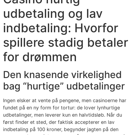
udbetaling og lav
indbetaling: Hvorfor
spillere stadig betaler
for drømmen
Den knasende virkelighed
bag “hurtige” udbetalinger
Ingen elsker at vente på pengene, men casinoerne har
fundet på en ny form for tortur: de lover lynhurtige
udbetalinger, men leverer kun en halvtidsløb. Når du
først finder et sted, der faktisk accepterer en lav
indbetaling på 100 kroner, begynder jagten på den