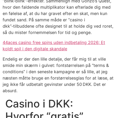
“blink‑blink”‑effekter. Sammenlign med Gonzo’s Quest,
hvor den faldende multiplikator kan efterlade dig med
en følelse af, at du har gravet efter en skat, men kun
fundet sand. På samme måde er “casino i
dkk”‑tilbuddene ofte designet til at holde dig ved roret,
så du mister fornemmelsen for tid og penge.
44aces casino free spins uden indbetaling 2026: Et
koldt spil i den digitale skandale
Endelig er der den lille detalje, der får mig til at ville
smide min skærm i gulvet: fontstørrelsen på “terms &
conditions” i den seneste kampagne er så lille, at jeg
næsten måtte bruge en forstørrelsesglas for at læse, at
jeg ikke får udbetalt gevinster under 50 DKK. Det er
absurd.
Casino i DKK:
Hvorfor “gratis”