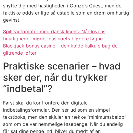
snytte dig med hastigheden i Gonzo’s Quest, men de
faktiske odds er lige så ustabile som en drøm om hurtig
gevinst.
Spilleautomater med dansk licens: Når lovens
finurligheder møder casinoets blødere løgne
Blackjack bonus casino – den kolde kalkule bag de
glitrende løfter
Praktiske scenarier – hvad
sker der, når du trykker
“indbetal”?
Først skal du konfrontere den digitale
indbetalingsformular. Den ser ud som en simpel
tekstboks, men den skjuler en række “minimumsbeløb”
som om de var hemmelige løsepenge. Når du endelig
får sat dine penge ind, bliver du mødt af en