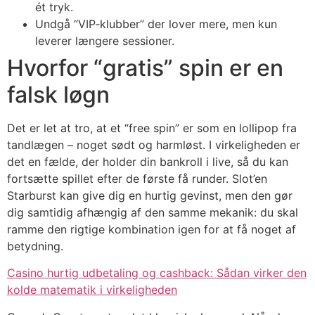
ét tryk.
Undgå “VIP‑klubber” der lover mere, men kun
leverer længere sessioner.
Hvorfor “gratis” spin er en
falsk løgn
Det er let at tro, at et “free spin” er som en lollipop fra
tandlægen – noget sødt og harmløst. I virkeligheden er
det en fælde, der holder din bankroll i live, så du kan
fortsætte spillet efter de første få runder. Slot’en
Starburst kan give dig en hurtig gevinst, men den gør
dig samtidig afhængig af den samme mekanik: du skal
ramme den rigtige kombination igen for at få noget af
betydning.
Casino hurtig udbetaling og cashback: Sådan virker den
kolde matematik i virkeligheden