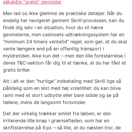
såkaldte “gratis” gevinster
Men lad os ikke glemme de praktiske detaljer. Når du
endelig har navigeret gennem Skrill‑processen, kan du
finde dig selv i en situation, hvor du vil hæve
gevinsterne, men casinoets udtrækningssystem har en
“minimum 24 timers ventetid” regel, som gør, at du skal
vente længere end på en offentlig transport i
myldretiden. Ikke kun det – men den lille fontstørrelse i
deres T&C‑sektion får dig til at tænke, at du har fået et
gratis briller.
Alt i alt er den “hurtige” indbetaling med Skrill lige så
pålidelig som en slot med høj volatilitet: du kan blive
ramt med et stort udbytte eller bare sidde og se på
tallene, mens de langsomt forsvinder.
Det der virkelig trækker smilet fra læben, er den
irriterende lille knap i grænsefladen, som har en
skriftstørrelse på 9 px – så lille, at du næsten tror, de