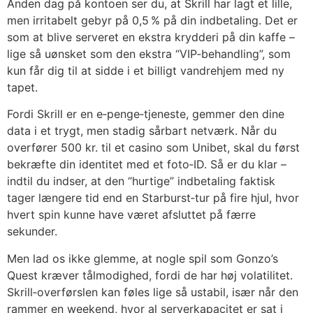
Anden dag på kontoen ser du, at Skrill har lagt et lille,
men irritabelt gebyr på 0,5 % på din indbetaling. Det er
som at blive serveret en ekstra krydderi på din kaffe –
lige så uønsket som den ekstra “VIP‑behandling”, som
kun får dig til at sidde i et billigt vandrehjem med ny
tapet.
Fordi Skrill er en e‑penge‑tjeneste, gemmer den dine
data i et trygt, men stadig sårbart netværk. Når du
overfører 500 kr. til et casino som Unibet, skal du først
bekræfte din identitet med et foto‑ID. Så er du klar –
indtil du indser, at den “hurtige” indbetaling faktisk
tager længere tid end en Starburst‑tur på fire hjul, hvor
hvert spin kunne have været afsluttet på færre
sekunder.
Men lad os ikke glemme, at nogle spil som Gonzo’s
Quest kræver tålmodighed, fordi de har høj volatilitet.
Skrill‑overførslen kan føles lige så ustabil, især når den
rammer en weekend, hvor al serverkapacitet er sat i