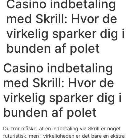
Casino indbetaling
med Skrill: Hvor de
virkelig sparker dig i
bunden af polet
Casino indbetaling
med Skrill: Hvor de
virkelig sparker dig i
bunden af polet
Du tror måske, at en indbetaling via Skrill er noget
futuristisk, men i virkeligheden er det bare en ekstra