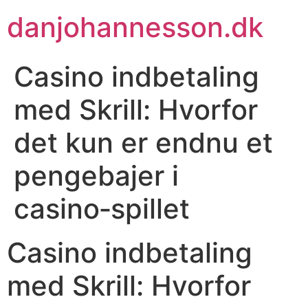
Videre
danjohannesson.dk
til
indhold
Casino indbetaling
med Skrill: Hvorfor
det kun er endnu et
pengebajer i
casino‑spillet
Casino indbetaling
med Skrill: Hvorfor