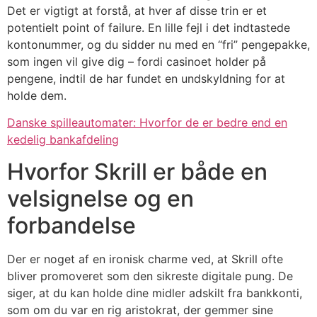
Det er vigtigt at forstå, at hver af disse trin er et
potentielt point of failure. En lille fejl i det indtastede
kontonummer, og du sidder nu med en “fri” pengepakke,
som ingen vil give dig – fordi casinoet holder på
pengene, indtil de har fundet en undskyldning for at
holde dem.
Danske spilleautomater: Hvorfor de er bedre end en
kedelig bankafdeling
Hvorfor Skrill er både en
velsignelse og en
forbandelse
Der er noget af en ironisk charme ved, at Skrill ofte
bliver promoveret som den sikreste digitale pung. De
siger, at du kan holde dine midler adskilt fra bankkonti,
som om du var en rig aristokrat, der gemmer sine