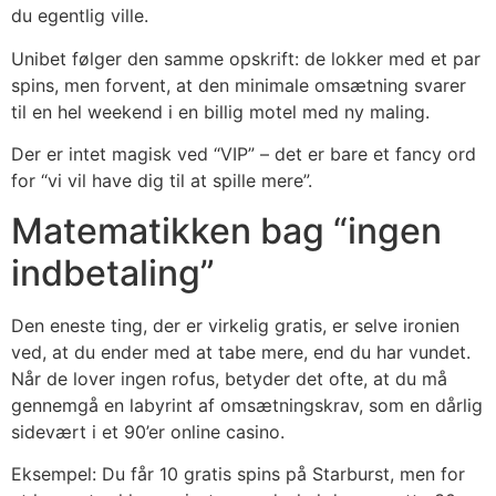
du egentlig ville.
Unibet følger den samme opskrift: de lokker med et par
spins, men forvent, at den minimale omsætning svarer
til en hel weekend i en billig motel med ny maling.
Der er intet magisk ved “VIP” – det er bare et fancy ord
for “vi vil have dig til at spille mere”.
Matematikken bag “ingen
indbetaling”
Den eneste ting, der er virkelig gratis, er selve ironien
ved, at du ender med at tabe mere, end du har vundet.
Når de lover ingen rofus, betyder det ofte, at du må
gennemgå en labyrint af omsætningskrav, som en dårlig
sidevært i et 90’er online casino.
Eksempel: Du får 10 gratis spins på Starburst, men for