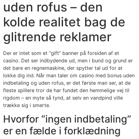
uden rofus – den
kolde realitet bag de
glitrende reklamer
Der er intet som et “gift” banner på forsiden af et
casino. Det ser indbydende ud, men i bund og grund er
det bare en regnemaskine, der spytter tal ud for at
lokke dig ind. Når man taler om casino med bonus uden
indbetaling og uden rofus, er det første man ser, at de
fleste spillere tror de har fundet den hemmelige vej til
rigdom – en myte så tynd, at selv en vandpind ville
trække sig i smerte.
Hvorfor “ingen indbetaling”
er en fælde i forklædning