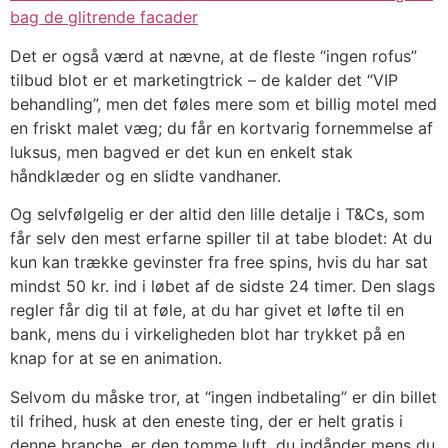
bag de glitrende facader
Det er også værd at nævne, at de fleste “ingen rofus”
tilbud blot er et marketingtrick – de kalder det “VIP
behandling”, men det føles mere som et billig motel med
en friskt malet væg; du får en kortvarig fornemmelse af
luksus, men bagved er det kun en enkelt stak
håndklæder og en slidte vandhaner.
Og selvfølgelig er der altid den lille detalje i T&Cs, som
får selv den mest erfarne spiller til at tabe blodet: At du
kun kan trække gevinster fra free spins, hvis du har sat
mindst 50 kr. ind i løbet af de sidste 24 timer. Den slags
regler får dig til at føle, at du har givet et løfte til en
bank, mens du i virkeligheden blot har trykket på en
knap for at se en animation.
Selvom du måske tror, at “ingen indbetaling” er din billet
til frihed, husk at den eneste ting, der er helt gratis i
denne branche, er den tomme luft, du indånder mens du