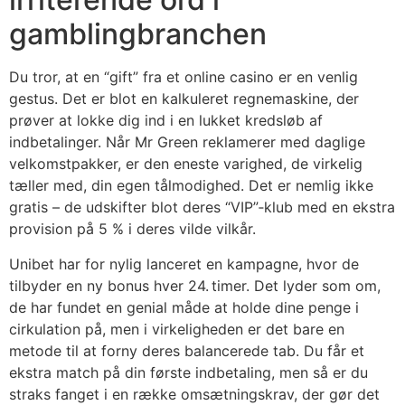
gamblingbranchen
Du tror, at en “gift” fra et online casino er en venlig
gestus. Det er blot en kalkuleret regnemaskine, der
prøver at lokke dig ind i en lukket kredsløb af
indbetalinger. Når Mr Green reklamerer med daglige
velkomstpakker, er den eneste varighed, de virkelig
tæller med, din egen tålmodighed. Det er nemlig ikke
gratis – de udskifter blot deres “VIP”‑klub med en ekstra
provision på 5 % i deres vilde vilkår.
Unibet har for nylig lanceret en kampagne, hvor de
tilbyder en ny bonus hver 24. timer. Det lyder som om,
de har fundet en genial måde at holde dine penge i
cirkulation på, men i virkeligheden er det bare en
metode til at forny deres balancerede tab. Du får et
ekstra match på din første indbetaling, men så er du
straks fanget i en række omsætningskrav, der gør det