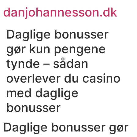
Videre
danjohannesson.dk
til
indhold
Daglige bonusser
gør kun pengene
tynde – sådan
overlever du casino
med daglige
bonusser
Daglige bonusser gør