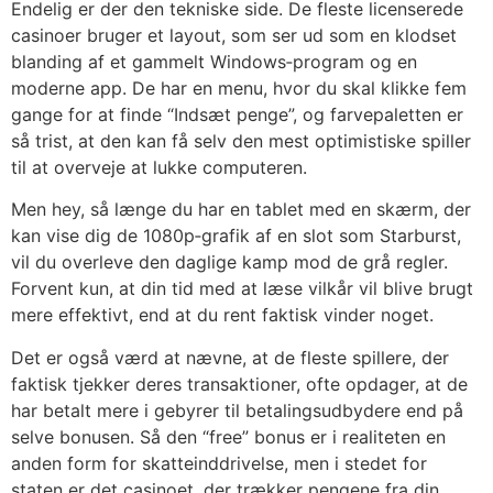
Endelig er der den tekniske side. De fleste licenserede
casinoer bruger et layout, som ser ud som en klodset
blanding af et gammelt Windows‑program og en
moderne app. De har en menu, hvor du skal klikke fem
gange for at finde “Indsæt penge”, og farvepaletten er
så trist, at den kan få selv den mest optimistiske spiller
til at overveje at lukke computeren.
Men hey, så længe du har en tablet med en skærm, der
kan vise dig de 1080p‑grafik af en slot som Starburst,
vil du overleve den daglige kamp mod de grå regler.
Forvent kun, at din tid med at læse vilkår vil blive brugt
mere effektivt, end at du rent faktisk vinder noget.
Det er også værd at nævne, at de fleste spillere, der
faktisk tjekker deres transaktioner, ofte opdager, at de
har betalt mere i gebyrer til betalingsudbydere end på
selve bonusen. Så den “free” bonus er i realiteten en
anden form for skatteinddrivelse, men i stedet for
staten er det casinoet, der trækker pengene fra din