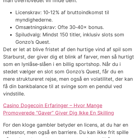
man overhovedet vil finde dem.
Licenskrav: 10‑12% af bruttoindkomst til
myndighederne.
Omsætningskrav: Ofte 30‑40× bonus.
Spiludvalg: Mindst 150 titler, inklusiv slots som
Gonzo’s Quest.
Det er let at blive fristet af den hurtige vind af spil som
Starburst, der giver dig et blink af farver, men så hurtigt
som en lynlåse‑slåen i en billig sportshop. Når du i
stedet vælger en slot som Gonzo’s Quest, får du en
mere struktureret rejse, men også en volatilitet, der kan
få din bankbalance til at svinge som en pendul ved
vindstille.
Casino Dogecoin Erfaringer – Hvor Mange
Promoverede “Gaver” Giver Dig Ikke En Skilling
For den kloge gambler betyder en licens, at du har en
rettesnor, men også en barriere. Du kan ikke frit spille