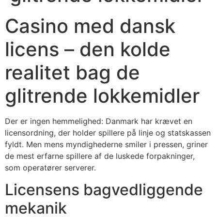
Casino med dansk
licens – den kolde
realitet bag de
glitrende lokkemidler
Der er ingen hemmelighed: Danmark har krævet en
licensordning, der holder spillere på linje og statskassen
fyldt. Men mens myndighederne smiler i pressen, griner
de mest erfarne spillere af de luskede forpakninger,
som operatører serverer.
Licensens bagvedliggende
mekanik