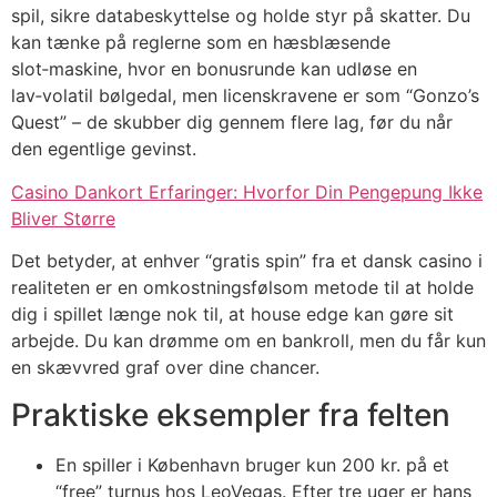
spil, sikre databeskyttelse og holde styr på skatter. Du
kan tænke på reglerne som en hæsblæsende
slot‑maskine, hvor en bonusrunde kan udløse en
lav‑volatil bølgedal, men licenskravene er som “Gonzo’s
Quest” – de skubber dig gennem flere lag, før du når
den egentlige gevinst.
Casino Dankort Erfaringer: Hvorfor Din Pengepung Ikke
Bliver Større
Det betyder, at enhver “gratis spin” fra et dansk casino i
realiteten er en omkostningsfølsom metode til at holde
dig i spillet længe nok til, at house edge kan gøre sit
arbejde. Du kan drømme om en bankroll, men du får kun
en skævvred graf over dine chancer.
Praktiske eksempler fra felten
En spiller i København bruger kun 200 kr. på et
“free” turnus hos LeoVegas. Efter tre uger er hans