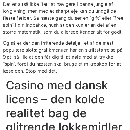
Det er altså ikke “let” at navigere i denne jungle af
lovgivning, men med et skarpt øje kan du undgå de
fleste fælder. Så næste gang du ser en “gift” eller “free
spin” i din indbakke, husk at den kun er en del af en
større matematik, som du allerede kender alt for godt.
Og så er der den irriterende detalje i et af de mest
populære slots: grafikmenuen har en skriftstørrelse på
9 pt, så lille at den får dig til at nøle med at trykke
“spin”, fordi du næsten skal bruge et mikroskop for at
læse den. Stop med det.
Casino med dansk
licens – den kolde
realitet bag de
glitrende lokkemidler