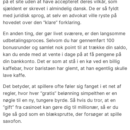
på et site uden at have accepteret deres vilkår, som
sjældent er skrevet i almindelig dansk. De er så fyldt
med juridisk sprog, at selv en advokat ville ryste på
hovedet over den “klare” forklaring.
En anden ting, der gør livet sværere, er den langsomme
udbetalingsproces. Selvom du har gennemført 100
bonusrunder og samlet nok point til at trække din saldo,
kan du ende med at vente i dage på at få pengene på
din bankkonto. Det er som at stå i en kø ved en billig
kaffebar, hvor baristaen har glemt, at han egentlig skulle
lave kaffe.
Det betyder, at spillere ofte føler sig fanget i et net af
regler, hvor hver “gratis” belønning simpelthen er en
nøgle til en ny, tungere byrde. Så hvis du tror, at en
“gift” fra casinoet kan gøre dig til millionær, så er du
lige så god som en blæksprutte, der forsøger at spille
saxofon.