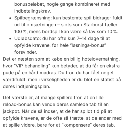
bonusbeløbet, nogle gange kombineret med
indbetalingskrav.
Spilbegrænsning: kun bestemte spil bidrager fuldt
ud til omsætningen – slots som Starburst tæller
100 %, mens bordspil kan være så lav som 10 %.
Udløbsdato: du har ofte kun 7–14 dage til at
opfylde kravene, før hele “løsnings‑bonus”
forsvinder.
Det er næsten som at købe en billig hotelovernatning,
hvor “VIP‑behandling” kun betyder, at du får en ekstra
pude på en hård madras. Du tror, du har fået noget
værdifuldt, men i virkeligheden er du blot en statist på
deres indtjeningsplan.
Det værste er, at mange spillere tror, at en lille
reload‑bonus kan vende deres samlede tab til en
jackpot. Når de så indser, at de har spildt tid på at
opfylde kravene, er de ofte så trætte, at de ender med
at spille videre, bare for at “kompensere” deres tab.