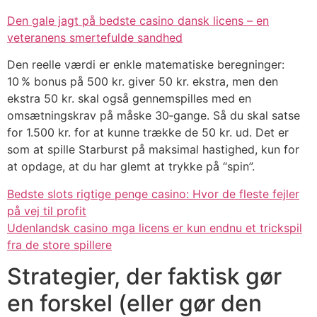
Den gale jagt på bedste casino dansk licens – en
veteranens smertefulde sandhed
Den reelle værdi er enkle matematiske beregninger:
10 % bonus på 500 kr. giver 50 kr. ekstra, men den
ekstra 50 kr. skal også gennemspilles med en
omsætningskrav på måske 30‑gange. Så du skal satse
for 1.500 kr. for at kunne trække de 50 kr. ud. Det er
som at spille Starburst på maksimal hastighed, kun for
at opdage, at du har glemt at trykke på “spin”.
Bedste slots rigtige penge casino: Hvor de fleste fejler
på vej til profit
Udenlandsk casino mga licens er kun endnu et trickspil
fra de store spillere
Strategier, der faktisk gør
en forskel (eller gør den