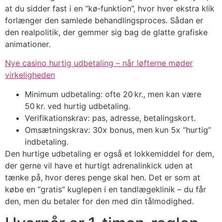
at du sidder fast i en “kø‑funktion”, hvor hver ekstra klik
forlænger den samlede behandlingsproces. Sådan er
den realpolitik, der gemmer sig bag de glatte grafiske
animationer.
Nye casino hurtig udbetaling – når løfterne møder
virkeligheden
Minimum udbetaling: ofte 20 kr., men kan være
50 kr. ved hurtig udbetaling.
Verifikationskrav: pas, adresse, betalingskort.
Omsætningskrav: 30x bonus, men kun 5x “hurtig”
indbetaling.
Den hurtige udbetaling er også et lokkemiddel for dem,
der gerne vil have et hurtigt adrenalinkick uden at
tænke på, hvor deres penge skal hen. Det er som at
købe en “gratis” kuglepen i en tandlægeklinik – du får
den, men du betaler for den med din tålmodighed.