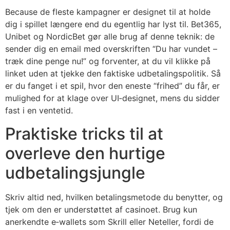
Because de fleste kampagner er designet til at holde
dig i spillet længere end du egentlig har lyst til. Bet365,
Unibet og NordicBet gør alle brug af denne teknik: de
sender dig en email med overskriften “Du har vundet –
træk dine penge nu!” og forventer, at du vil klikke på
linket uden at tjekke den faktiske udbetalingspolitik. Så
er du fanget i et spil, hvor den eneste “frihed” du får, er
mulighed for at klage over UI‑designet, mens du sidder
fast i en ventetid.
Praktiske tricks til at
overleve den hurtige
udbetalingsjungle
Skriv altid ned, hvilken betalingsmetode du benytter, og
tjek om den er understøttet af casinoet. Brug kun
anerkendte e‑wallets som Skrill eller Neteller, fordi de