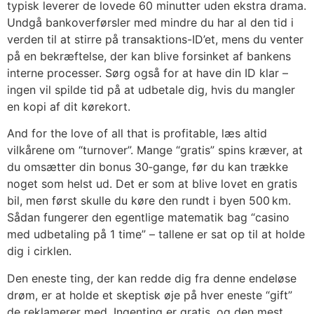
typisk leverer de lovede 60 minutter uden ekstra drama.
Undgå bankoverførsler med mindre du har al den tid i
verden til at stirre på transaktions-ID’et, mens du venter
på en bekræftelse, der kan blive forsinket af bankens
interne processer. Sørg også for at have din ID klar –
ingen vil spilde tid på at udbetale dig, hvis du mangler
en kopi af dit kørekort.
And for the love of all that is profitable, læs altid
vilkårene om “turnover”. Mange “gratis” spins kræver, at
du omsætter din bonus 30‑gange, før du kan trække
noget som helst ud. Det er som at blive lovet en gratis
bil, men først skulle du køre den rundt i byen 500 km.
Sådan fungerer den egentlige matematik bag “casino
med udbetaling på 1 time” – tallene er sat op til at holde
dig i cirklen.
Den eneste ting, der kan redde dig fra denne endeløse
drøm, er at holde et skeptisk øje på hver eneste “gift”
de reklamerer med. Ingenting er gratis, og den mest