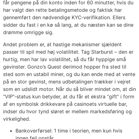
får pengene på din konto inden for 60 minutter, hvis du
har valgt den rette betalingsmetode og faktisk har
gennemført den nødvendige KYC‑verifikation. Ellers
sidder du fast i en kø så lang, at du næsten kan se dine
drømme omrigge sig.
Andet problem er, at hastige mekanismer sjældent
passer til spil med høj volatilitet. Tag Starburst – den er
hurtig, men har lav volatilitet, så du får hyppige små
gevinster. Gonzo’s Quest derimod hopper fra sted til
sted som en ustabil miner, og du kan ende med at vente
på en stor gevinst, mens udbetalingen trækker i vejret
som en udslidt motor. Når du så bliver mindet om, at din
“VIP”‑status kun betyder, at du får et ekstra “gift” i form
af en symbolsk drikkevare på casinoets virtuelle bar,
indser du hvor tynd sløret er mellem markedsføring og
virkelighed.
Bankoverførsel: 1 time i teorien, men kun hvis
ingen fejl opstår.