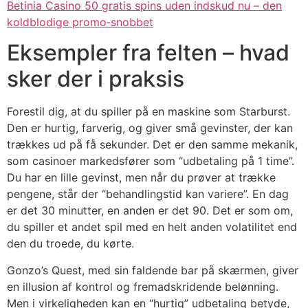
Betinia Casino 50 gratis spins uden indskud nu – den
koldblodige promo‑snobbet
Eksempler fra felten – hvad
sker der i praksis
Forestil dig, at du spiller på en maskine som Starburst.
Den er hurtig, farverig, og giver små gevinster, der kan
trækkes ud på få sekunder. Det er den samme mekanik,
som casinoer markedsfører som “udbetaling på 1 time”.
Du har en lille gevinst, men når du prøver at trække
pengene, står der “behandlingstid kan variere”. En dag
er det 30 minutter, en anden er det 90. Det er som om,
du spiller et andet spil med en helt anden volatilitet end
den du troede, du kørte.
Gonzo’s Quest, med sin faldende bar på skærmen, giver
en illusion af kontrol og fremadskridende belønning.
Men i virkeligheden kan en “hurtig” udbetaling betyde,