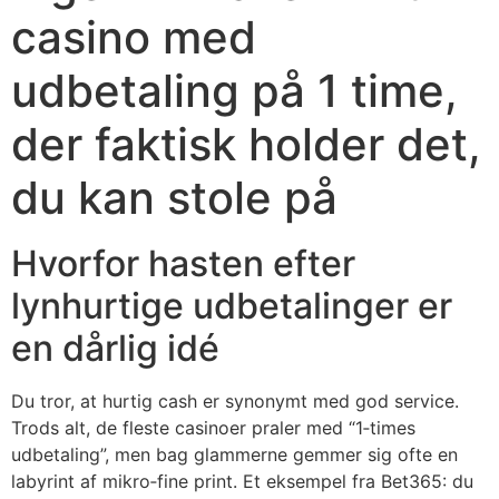
casino med
udbetaling på 1 time,
der faktisk holder det,
du kan stole på
Hvorfor hasten efter
lynhurtige udbetalinger er
en dårlig idé
Du tror, at hurtig cash er synonymt med god service.
Trods alt, de fleste casinoer praler med “1‑times
udbetaling”, men bag glammerne gemmer sig ofte en
labyrint af mikro‑fine print. Et eksempel fra Bet365: du