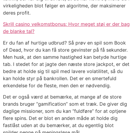
virkeligheden blot følger en algoritme, der maksimerer
deres profit.
Skrill casino velkomstbonus: Hvor meget støj er der bag
de blanke tal?
Er du fan af hurtige udbrud? Så prøv en spil som Book
of Dead, hvor du kan få store gevinster på få sekunder.
Men husk, at den samme hastighed kan betyde hurtige
tab. I stedet for at jagte den næste store jackpot, er det
bedre at holde sig til spil med lavere volatilitet, så du
kan holde styr på bankrollen. Det er en smertefuld
erkendelse for de fleste, men den er nødvendig.
Det er også værd at bemærke, at mange af de store
brands bruger “gamification” som et træk. De giver dig
daglige missioner, som du kan “fuldføre” for at optjene
flere spins. Det er blot en anden måde at holde dig
fastlåst uden at du bemærker, at du egentlig blot
spilder penge på meningsløse mål.