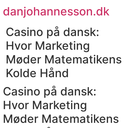
Videre
danjohannesson.dk
til
indhold
Casino på dansk:
Hvor Marketing
Møder Matematikens
Kolde Hånd
Casino på dansk:
Hvor Marketing
Møder Matematikens