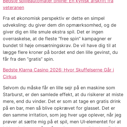
Bedste spilleautomater online: En kynisk afskrift fra
veteranen
Fra et økonomisk perspektiv er dette en simpel
udveksling: du giver dem din opmærksomhed, og de
giver dig en lille smule ekstra spil. Det er ingen
overraskelse, at de fleste “free spin” kampagner er
bundet til høje omsætningskrav. De vil have dig til at
lægge flere kroner på bordet end den lille gevinst, du
får fra den “gratis” spin.
Bedste Klarna Casino 2026: Hvor Skuffelserne Går i
Cirkus
Selvom du måske får en lille sejr på en maskine som
Starburst, er den samlede effekt, at du risikerer at miste
mere, end du vinder. Det er som at tage en gratis drink
på en bar, men så blive opkrævet for glasset. Det er
den samme irritation, som jeg hver uge oplever, når jeg
prøver at sætte mig på et spil, men UI‑elementet for at