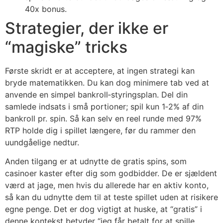
40x bonus.
Strategier, der ikke er
“magiske” tricks
Første skridt er at acceptere, at ingen strategi kan
bryde matematikken. Du kan dog minimere tab ved at
anvende en simpel bankroll‑styringsplan. Del din
samlede indsats i små portioner; spil kun 1‑2% af din
bankroll pr. spin. Så kan selv en reel runde med 97%
RTP holde dig i spillet længere, før du rammer den
uundgåelige nedtur.
Anden tilgang er at udnytte de gratis spins, som
casinoer kaster efter dig som godbidder. De er sjældent
værd at jage, men hvis du allerede har en aktiv konto,
så kan du udnytte dem til at teste spillet uden at risikere
egne penge. Det er dog vigtigt at huske, at “gratis” i
denne kontekst betyder “jeg får betalt for at spille