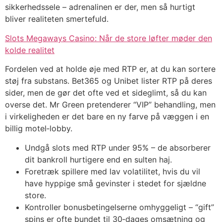
sikkerhedssele – adrenalinen er der, men så hurtigt
bliver realiteten smertefuld.
Slots Megaways Casino: Når de store løfter møder den
kolde realitet
Fordelen ved at holde øje med RTP er, at du kan sortere
støj fra substans. Bet365 og Unibet lister RTP på deres
sider, men de gør det ofte ved et sideglimt, så du kan
overse det. Mr Green pretenderer “VIP” behandling, men
i virkeligheden er det bare en ny farve på væggen i en
billig motel‑lobby.
Undgå slots med RTP under 95% – de absorberer
dit bankroll hurtigere end en sulten haj.
Foretræk spillere med lav volatilitet, hvis du vil
have hyppige små gevinster i stedet for sjældne
store.
Kontroller bonusbetingelserne omhyggeligt – “gift”
spins er ofte bundet til 30‑dages omsætning og