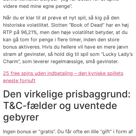
videre med mine egne penge”.
Når du er klar til at prøve et nyt spil, så kig på den
historiske volatilitet. Slotten “Book of Dead” har en høj
RTP på 96,21%, men den høje volatilitet betyder, at du
kan gå tom for penge i flere timer, inden den store
bonus aktiveres. Hvis du hellere vil have en mere jævn
strøm af gevinster, så hold dig til spil som “Lucky Lady’s
Charm”, som leverer regelmæssige, små gevinster.
25 free spins uden indbetaling – den kyniske spillets
eneste fornuft
Den virkelige prisbaggrund:
T&C‑fælder og uventede
gebyrer
Ingen bonus er “gratis”. Du får ofte en lille “gift” i form af