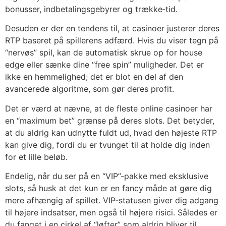
bonusser, indbetalingsgebyrer og trække‑tid.
Desuden er der en tendens til, at casinoer justerer deres
RTP baseret på spillerens adfærd. Hvis du viser tegn på
“nervøs” spil, kan de automatisk skrue op for house
edge eller sænke dine “free spin” muligheder. Det er
ikke en hemmelighed; det er blot en del af den
avancerede algoritme, som gør deres profit.
Det er værd at nævne, at de fleste online casinoer har
en “maximum bet” grænse på deres slots. Det betyder,
at du aldrig kan udnytte fuldt ud, hvad den højeste RTP
kan give dig, fordi du er tvunget til at holde dig inden
for et lille beløb.
Endelig, når du ser på en “VIP”‑pakke med eksklusive
slots, så husk at det kun er en fancy måde at gøre dig
mere afhængig af spillet. VIP‑statusen giver dig adgang
til højere indsatser, men også til højere risici. Således er
du fanget i en cirkel af “løfter” som aldrig bliver til