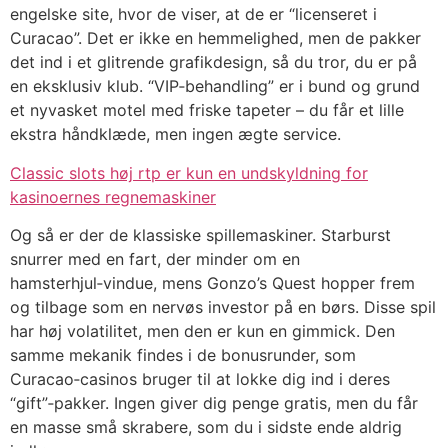
engelske site, hvor de viser, at de er “licenseret i
Curacao”. Det er ikke en hemmelighed, men de pakker
det ind i et glitrende grafikdesign, så du tror, du er på
en eksklusiv klub. “VIP‑behandling” er i bund og grund
et nyvasket motel med friske tapeter – du får et lille
ekstra håndklæde, men ingen ægte service.
Classic slots høj rtp er kun en undskyldning for
kasinoernes regnemaskiner
Og så er der de klassiske spillemaskiner. Starburst
snurrer med en fart, der minder om en
hamsterhjul‑vindue, mens Gonzo’s Quest hopper frem
og tilbage som en nervøs investor på en børs. Disse spil
har høj volatilitet, men den er kun en gimmick. Den
samme mekanik findes i de bonusrunder, som
Curacao‑casinos bruger til at lokke dig ind i deres
“gift”‑pakker. Ingen giver dig penge gratis, men du får
en masse små skrabere, som du i sidste ende aldrig