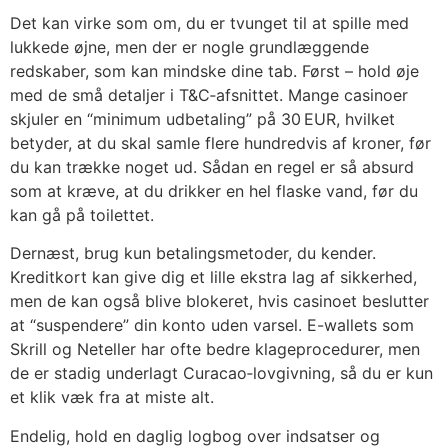
Det kan virke som om, du er tvunget til at spille med
lukkede øjne, men der er nogle grundlæggende
redskaber, som kan mindske dine tab. Først – hold øje
med de små detaljer i T&C‑afsnittet. Mange casinoer
skjuler en “minimum udbetaling” på 30 EUR, hvilket
betyder, at du skal samle flere hundredvis af kroner, før
du kan trække noget ud. Sådan en regel er så absurd
som at kræve, at du drikker en hel flaske vand, før du
kan gå på toilettet.
Dernæst, brug kun betalingsmetoder, du kender.
Kreditkort kan give dig et lille ekstra lag af sikkerhed,
men de kan også blive blokeret, hvis casinoet beslutter
at “suspendere” din konto uden varsel. E-wallets som
Skrill og Neteller har ofte bedre klageprocedurer, men
de er stadig underlagt Curacao‑lovgivning, så du er kun
et klik væk fra at miste alt.
Endelig, hold en daglig logbog over indsatser og