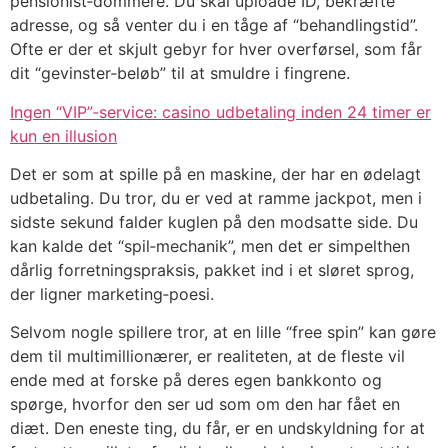
pensionist‑dommere. Du skal uploade ID, bekræfte
adresse, og så venter du i en tåge af “behandlingstid”.
Ofte er der et skjult gebyr for hver overførsel, som får
dit “gevinster‑beløb” til at smuldre i fingrene.
Ingen “VIP”‑service: casino udbetaling inden 24 timer er
kun en illusion
Det er som at spille på en maskine, der har en ødelagt
udbetaling. Du tror, du er ved at ramme jackpot, men i
sidste sekund falder kuglen på den modsatte side. Du
kan kalde det “spil‑mechanik”, men det er simpelthen
dårlig forretningspraksis, pakket ind i et sløret sprog,
der ligner marketing‑poesi.
Selvom nogle spillere tror, at en lille “free spin” kan gøre
dem til multimillionærer, er realiteten, at de fleste vil
ende med at forske på deres egen bankkonto og
spørge, hvorfor den ser ud som om den har fået en
diæt. Den eneste ting, du får, er en undskyldning for at