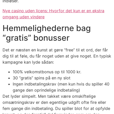
indløser.
Nye casino uden licens: Hvorfor det kun er en ekstra
omgang uden vindere
Hemmelighederne bag
“gratis” bonusser
Det er næsten en kunst at gøre “free” til et ord, der får
dig til at føle, du får noget uden at give noget. En typisk
kampagne kan lyde sådan:
100% velkomstbonus op til 1000 kr.
30 “gratis” spins på en ny slot
Ingen indbetalingskrav (men kun hvis du spiller 40
gange den oprindelige indbetaling)
Det lyder simpelt. Men takket være omskiftelige
omsætningskrav er den egentlige udgift ofte fire eller
fem gange din indbetaling. Du spiller blot for at opfylde