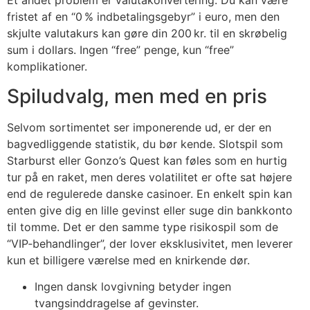
Et andet problem er valutakonvertering. Du kan være
fristet af en “0 % indbetalingsgebyr” i euro, men den
skjulte valutakurs kan gøre din 200 kr. til en skrøbelig
sum i dollars. Ingen “free” penge, kun “free”
komplikationer.
Spiludvalg, men med en pris
Selvom sortimentet ser imponerende ud, er der en
bagvedliggende statistik, du bør kende. Slotspil som
Starburst eller Gonzo’s Quest kan føles som en hurtig
tur på en raket, men deres volatilitet er ofte sat højere
end de regulerede danske casinoer. En enkelt spin kan
enten give dig en lille gevinst eller suge din bankkonto
til tomme. Det er den samme type risikospil som de
“VIP‑behandlinger”, der lover eksklusivitet, men leverer
kun et billigere værelse med en knirkende dør.
Ingen dansk lovgivning betyder ingen
tvangsinddragelse af gevinster.