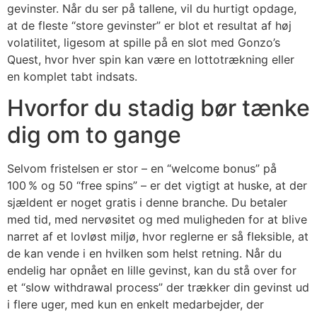
gevinster. Når du ser på tallene, vil du hurtigt opdage,
at de fleste “store gevinster” er blot et resultat af høj
volatilitet, ligesom at spille på en slot med Gonzo’s
Quest, hvor hver spin kan være en lottotrækning eller
en komplet tabt indsats.
Hvorfor du stadig bør tænke
dig om to gange
Selvom fristelsen er stor – en “welcome bonus” på
100 % og 50 “free spins” – er det vigtigt at huske, at der
sjældent er noget gratis i denne branche. Du betaler
med tid, med nervøsitet og med muligheden for at blive
narret af et lovløst miljø, hvor reglerne er så fleksible, at
de kan vende i en hvilken som helst retning. Når du
endelig har opnået en lille gevinst, kan du stå over for
et “slow withdrawal process” der trækker din gevinst ud
i flere uger, med kun en enkelt medarbejder, der