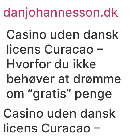
Videre
danjohannesson.dk
til
indhold
Casino uden dansk
licens Curacao –
Hvorfor du ikke
behøver at drømme
om “gratis” penge
Casino uden dansk
licens Curacao –