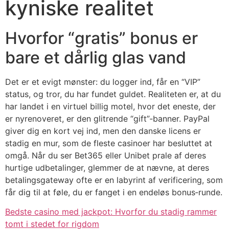
kyniske realitet
Hvorfor “gratis” bonus er
bare et dårlig glas vand
Det er et evigt mønster: du logger ind, får en “VIP”
status, og tror, du har fundet guldet. Realiteten er, at du
har landet i en virtuel billig motel, hvor det eneste, der
er nyrenoveret, er den glitrende “gift”‑banner. PayPal
giver dig en kort vej ind, men den danske licens er
stadig en mur, som de fleste casinoer har besluttet at
omgå. Når du ser Bet365 eller Unibet prale af deres
hurtige udbetalinger, glemmer de at nævne, at deres
betalingsgateway ofte er en labyrint af verificering, som
får dig til at føle, du er fanget i en endeløs bonus‑runde.
Bedste casino med jackpot: Hvorfor du stadig rammer
tomt i stedet for rigdom