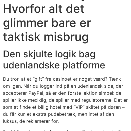
Hvorfor alt det
glimmer bare er
taktisk misbrug
Den skjulte logik bag
udenlandske platforme
Du tror, at et “gift” fra casinoet er noget værd? Tænk
om igen. Når du logger ind på en udenlandsk side, der
accepterer PayPal, så er den første lektion simpel: de
spiller ikke med dig, de spiller med regulatorerne. Det er
som at finde et billig hotel med “VIP” skiltet på døren –
du får kun et ekstra pudebetræk, men intet af den
luksus, de reklamerer for.