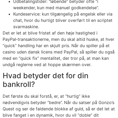
Udbetalingstider: “løbende” betyder ofte “i
weekender, kun med manuel godkendelse”.
Kundeservice: kun tilgængelig på engelsk eller via
chat, hvor du hurtigt bliver overført til en scriptet
svarmaskine.
Det er let at blive fristet af den høje hastighed i
PayPal‑transaktionerne, men du skal altid huske, at hver
“quick” handling har en skjult pris. Når du spiller på et
casino uden dansk licens med PayPal, så spiller du også
med en “quick fix” mentalitet, der tror på, at man kan
undgå reglerne ved at hoppe skærmen over.
Hvad betyder det for din
bankroll?
Det første du skal forstå, er, at “hurtig” ikke
nødvendigvis betyder “bedre”. Når du satser på Gonzo’s
Quest og ser de faldende blokke af guld, så er det let at
blive fanget i en dynamik, hvor du vil “doble” dit