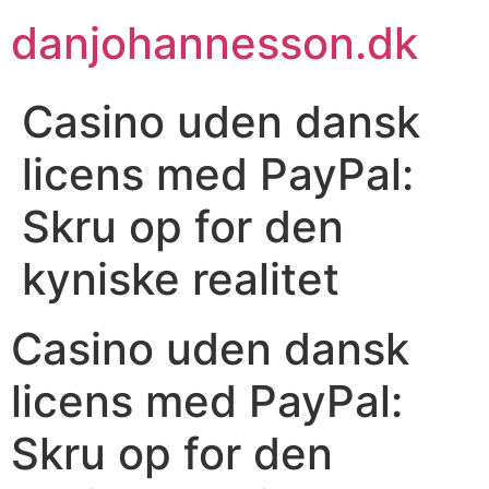
Videre
danjohannesson.dk
til
indhold
Casino uden dansk
licens med PayPal:
Skru op for den
kyniske realitet
Casino uden dansk
licens med PayPal:
Skru op for den