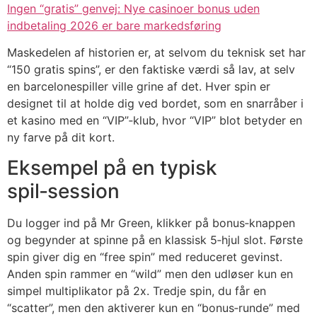
Ingen “gratis” genvej: Nye casinoer bonus uden
indbetaling 2026 er bare markedsføring
Maske­delen af historien er, at selvom du teknisk set har
“150 gratis spins”, er den faktiske værdi så lav, at selv
en barcelonespiller ville grine af det. Hver spin er
designet til at holde dig ved bordet, som en snarråber i
et kasino med en “VIP”‑klub, hvor “VIP” blot betyder en
ny farve på dit kort.
Eksempel på en typisk
spil‑session
Du logger ind på Mr Green, klikker på bonus‑knappen
og begynder at spinne på en klassisk 5‑hjul slot. Første
spin giver dig en “free spin” med reduceret gevinst.
Anden spin rammer en “wild” men den udløser kun en
simpel multiplikator på 2x. Tredje spin, du får en
“scatter”, men den aktiverer kun en “bonus‑runde” med