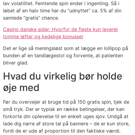
lav volatilitet. Femtende spin ender i ingenting. Så i
løbet af en halv time har du “udnyttet” ca. 5% af din
samlede “gratis” chance.
Casino danske sider: Hvorfor de fleste kun leverer
tomme løfter og kedelige bonusser
Det er lige så meningsløst som at lægge en lollipop på
bunden af en tandlægestol og forvente, at patienten
bliver glad.
Hvad du virkelig bør holde
øje med
Før du overvejer at bruge tid på 150 gratis spin, tjek de
små tryk. Der er typisk en række betingelser, der kan
forkorte din oplevelse til en enkelt uges sjov. Undgå at
lade dig narre af store tal på bannere – de er kun store,
fordi de er ude af proportion til den faktiske værdi.