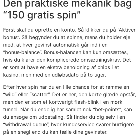
Den praktiske mekanik bag
“150 gratis spin”
Først skal du oprette en konto. Så klikker du på “Aktiver
bonus”. Så begynder du at spinne, mens du holder øje
med, at hver gevinst automatisk går ind i en
“bonus‑balance”. Bonus‑balancen kan kun omsættes,
hvis du klarer den komplicerede omsætningskrav. Det
er som at have en ekstra beholdning af chips i et
kasino, men med en udløbsdato på to uger.
Efter hver spin har du en lille chance for at ramme en
“wild” eller “scatter”. Det er her, den korte glæde opstår,
men den er som et kortvarigt flash‑blink i en mørk
tunnel. Når du endelig har samlet nok “bet‑points”, kan
du ansøge om udbetaling. Så finder du dig selv i en
“withdrawal queue”, hvor kundeservice svarer hurtigere
på en snegl end du kan tælle dine gevinster.