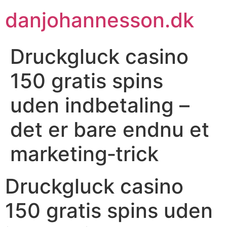
Videre
danjohannesson.dk
til
indhold
Druckgluck casino
150 gratis spins
uden indbetaling –
det er bare endnu et
marketing‑trick
Druckgluck casino
150 gratis spins uden