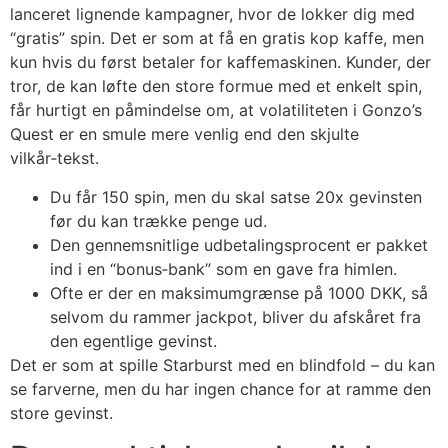
lanceret lignende kampagner, hvor de lokker dig med
“gratis” spin. Det er som at få en gratis kop kaffe, men
kun hvis du først betaler for kaffemaskinen. Kunder, der
tror, de kan løfte den store formue med et enkelt spin,
får hurtigt en påmindelse om, at volatiliteten i Gonzo’s
Quest er en smule mere venlig end den skjulte
vilkår‑tekst.
Du får 150 spin, men du skal satse 20x gevinsten
før du kan trække penge ud.
Den gennemsnitlige udbetalingsprocent er pakket
ind i en “bonus‑bank” som en gave fra himlen.
Ofte er der en maksimumgrænse på 1000 DKK, så
selvom du rammer jackpot, bliver du afskåret fra
den egentlige gevinst.
Det er som at spille Starburst med en blindfold – du kan
se farverne, men du har ingen chance for at ramme den
store gevinst.