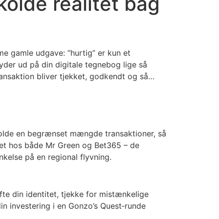
olde realitet bag
me gamle udgave: “hurtig” er kun et
yder ud på din digitale tegnebog lige så
transaktion bliver tjekket, godkendt og så…
olde en begrænset mængde transaktioner, så
 set hos både Mr Green og Bet365 – de
nkelse på en regional flyvning.
e din identitet, tjekke for mistænkelige
din investering i en Gonzo’s Quest‑runde