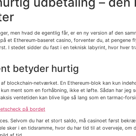
urtig udbetaling – den k
ter
ger, men hvad de egentlig får, er en ny version af den sam
d på et Ethereum‑baseret casino, forventer du, at pengene fl
t. I stedet sidder du fast i en teknisk labyrint, hvor hver 
ent betyder hurtig
 af blockchain‑netværket. En Ethereum‑blok kan kun indeh
et kun ment som en forhåbning, ikke et løfte. Sådan har jeg
aksis ventetiden kan blive lige så lang som en tarmac‑forsi
itetscheck på bordet
s. Selvom du har et stort saldo, må casinoet først bekræft
le sker i en tidsramme, hvor du har tid til at overveje, om 
ild af tid.