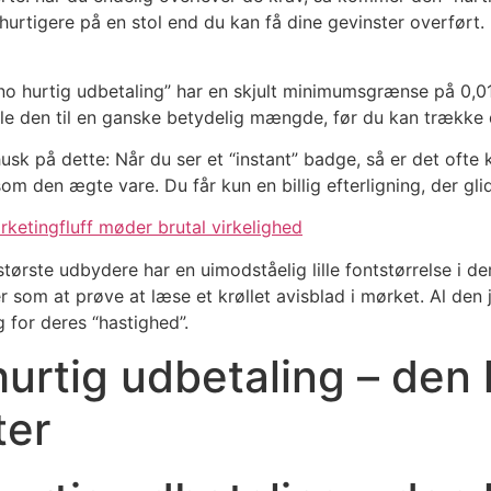
g hurtigere på en stol end du kan få dine gevinster overført.
o hurtig udbetaling” har en skjult minimumsgrænse på 0,01 
ndle den til en ganske betydelig mængde, før du kan trække
husk på dette: Når du ser et “instant” badge, så er det ofte 
 som den ægte vare. Du får kun en billig efterligning, der gl
ketingfluff møder brutal virkelighed
største udbydere har en uimodståelig lille fontstørrelse i d
r som at prøve at læse et krøllet avisblad i mørket. Al den
g for deres “hastighed”.
urtig udbetaling – den k
ter