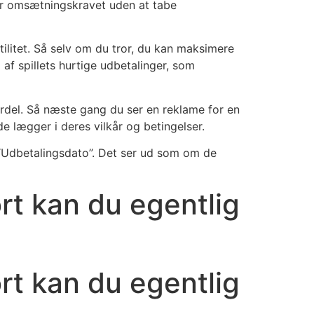
når omsætningskravet uden at tabe
tilitet. Så selv om du tror, du kan maksimere
af spillets hurtige udbetalinger, som
 fordel. Så næste gang du ser en reklame for en
de lægger i deres vilkår og betingelser.
å “Udbetalingsdato”. Det ser ud som om de
rt kan du egentlig
rt kan du egentlig