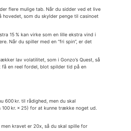
r flere mulige tab. Når du sidder ved et live
å hovedet, som du skylder penge til casinoet
tra 15 % kan virke som en lille ekstra vind i
e. Når du spiller med en “fri spin”, er det
rækker lav volatilitet, som i Gonzo’s Quest, så
å en reel fordel, blot spilder tid på en
nu 600 kr. til rådighed, men du skal
100 kr. × 25) for at kunne trække noget ud.
 men kravet er 20x, så du skal spille for