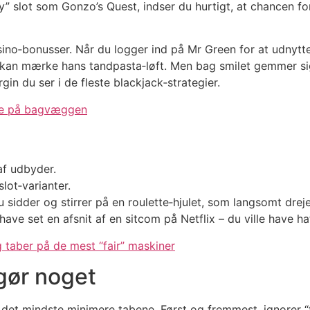
ty” slot som Gonzo’s Quest, indser du hurtigt, at chancen fo
ino‑bonusser. Når du logger ind på Mr Green for at udnytt
en kan mærke hans tandpasta‑løft. Men bag smilet gemmer si
n du ser i de fleste blackjack‑strategier.
ule på bagvæggen
af udbyder.
lot‑varianter.
du sidder og stirrer på en roulette‑hjulet, som langsomt dr
 have set en afsnit af en sitcom på Netflix – du ville have 
 taber på de mest “fair” maskiner
 gør noget
i det mindste minimere tabene. Først og fremmest, ignorer