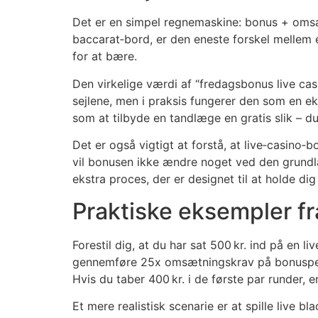
Det er en simpel regnemaskine: bonus + omsæt
baccarat‑bord, er den eneste forskel mellem 
for at bære.
Den virkelige værdi af “fredagsbonus live casi
sejlene, men i praksis fungerer den som en ekst
som at tilbyde en tandlæge en gratis slik – 
Det er også vigtigt at forstå, at live‑casino‑b
vil bonusen ikke ændre noget ved den grundlægg
ekstra proces, der er designet til at holde di
Praktiske eksempler fr
Forestil dig, at du har sat 500 kr. ind på en 
gennemføre 25x omsætningskrav på bonuspenge.
Hvis du taber 400 kr. i de første par runder, e
Et mere realistisk scenarie er at spille live b