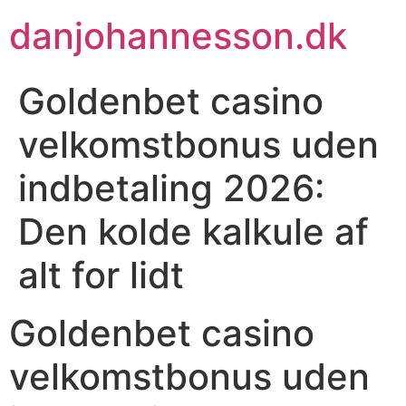
Videre
danjohannesson.dk
til
indhold
Goldenbet casino
velkomstbonus uden
indbetaling 2026:
Den kolde kalkule af
alt for lidt
Goldenbet casino
velkomstbonus uden