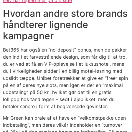
selv når reglerne er på din side
Hvordan andre store brands
håndterer lignende
kampagner
Bet365 har også en “no‑deposit” bonus, men de pakker
den ind i et farvestrålende design, som får dig til at tro,
du er ved at få en VIP‑oplevelse i et luksushotel, mens
du i virkeligheden sidder i en billig motel‑løsning med
udslidt tæppe. Unibet foretrækker at give en “free” spin
på en af deres nye slots, men igen er der en “maximal
udbetaling” på 50 kr., hvilket gør det til en gratis
lollipop hos tandlægen – sødt i øjeblikket, men du
betaler senere i form af begrænsede gevinster.
Mr Green kan prale af at have en “velkomstpakke uden
indbetaling”, men deres vilkår indeholder en “turnover
på 35x” på den samlede bonus og indbetaling. Så mens