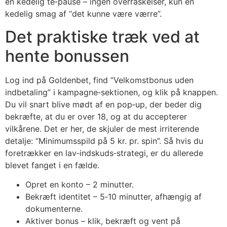
en kedelig te‑pause – ingen overraskelser, kun en
kedelig smag af “det kunne være værre”.
Det praktiske træk ved at
hente bonussen
Log ind på Goldenbet, find “Velkomstbonus uden
indbetaling” i kampagne‑sektionen, og klik på knappen.
Du vil snart blive mødt af en pop‑up, der beder dig
bekræfte, at du er over 18, og at du accepterer
vilkårene. Det er her, de skjuler de mest irriterende
detalje: “Minimumsspild på 5 kr. pr. spin”. Så hvis du
foretrækker en lav‑indskuds‑strategi, er du allerede
blevet fanget i en fælde.
Opret en konto – 2 minutter.
Bekræft identitet – 5‑10 minutter, afhængig af
dokumenterne.
Aktiver bonus – klik, bekræft og vent på