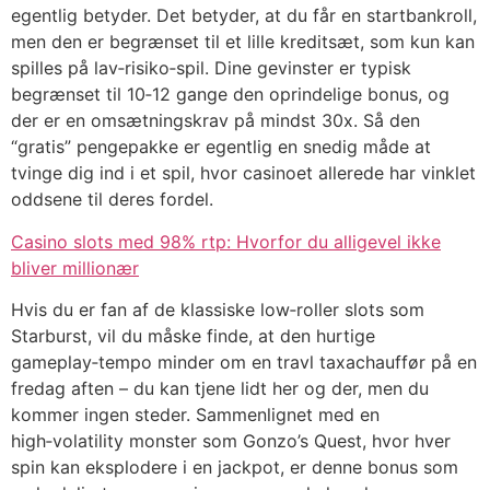
egentlig betyder. Det betyder, at du får en startbankroll,
men den er begrænset til et lille kreditsæt, som kun kan
spilles på lav‑risiko‑spil. Dine gevinster er typisk
begrænset til 10‑12 gange den oprindelige bonus, og
der er en omsætningskrav på mindst 30x. Så den
“gratis” pengepakke er egentlig en snedig måde at
tvinge dig ind i et spil, hvor casinoet allerede har vinklet
oddsene til deres fordel.
Casino slots med 98% rtp: Hvorfor du alligevel ikke
bliver millionær
Hvis du er fan af de klassiske low‑roller slots som
Starburst, vil du måske finde, at den hurtige
gameplay‑tempo minder om en travl taxachauffør på en
fredag aften – du kan tjene lidt her og der, men du
kommer ingen steder. Sammenlignet med en
high‑volatility monster som Gonzo’s Quest, hvor hver
spin kan eksplodere i en jackpot, er denne bonus som