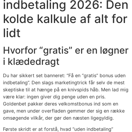
indbetaling 2026: Den
kolde kalkule af alt for
lidt
Hvorfor “gratis” er en løgner
i klædedragt
Du har sikkert set banneret: “Få en “gratis” bonus uden
indbetaling”. Den slags marketingtrick får selv de mest
skeptiske til at hænge på en knivspids håb. Men lad mig
være klar: ingen giver dig penge uden en pris.
Goldenbet pakker deres velkomstbonus ind som en
gave, men under overfladen gemmer der sig en række
omsøgende vilkår, der gør den næsten ligegyldig.
Første skridt er at forstå, hvad “uden indbetaling”