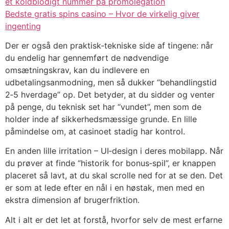
et koldblodigt nummer på promolegation
Bedste gratis spins casino – Hvor de virkelig giver
ingenting
Der er også den praktisk‑tekniske side af tingene: når
du endelig har gennemført de nødvendige
omsætningskrav, kan du indlevere en
udbetalingsanmodning, men så dukker “behandlingstid
2‑5 hverdage” op. Det betyder, at du sidder og venter
på penge, du teknisk set har “vundet”, men som de
holder inde af sikkerhedsmæssige grunde. En lille
påmindelse om, at casinoet stadig har kontrol.
En anden lille irritation – UI‑design i deres mobilapp. Når
du prøver at finde “historik for bonus‑spil”, er knappen
placeret så lavt, at du skal scrolle ned for at se den. Det
er som at lede efter en nål i en høstak, men med en
ekstra dimension af bruger­friktion.
Alt i alt er det let at forstå, hvorfor selv de mest erfarne