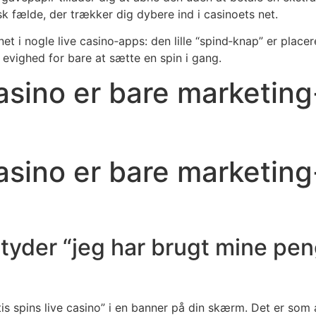
k fælde, der trækker dig dybere ind i casinoets net.
net i nogle live casino‑apps: den lille “spind‑knap” er place
 evighed for bare at sætte en spin i gang.
casino er bare marketing
casino er bare marketing
etyder “jeg har brugt mine pen
tis spins live casino” i en banner på din skærm. Det er som