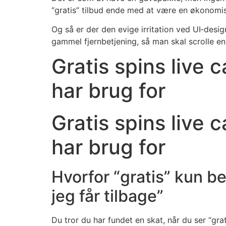
“gratis” tilbud ende med at være en økonomis
Og så er der den evige irritation ved UI‑desig
gammel fjernbetjening, så man skal scrolle en
Gratis spins live 
har brug for
Gratis spins live 
har brug for
Hvorfor “gratis” kun b
jeg får tilbage”
Du tror du har fundet en skat, når du ser “gra