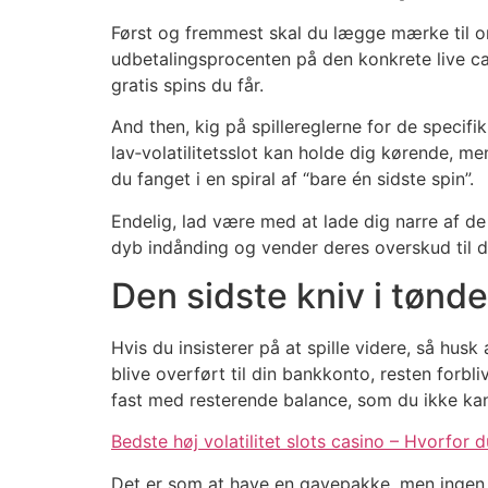
Først og fremmest skal du lægge mærke til om
udbetalingsprocenten på den konkrete live ca
gratis spins du får.
And then, kig på spillereglerne for de specifi
lav‑volatilitetsslot kan holde dig kørende, men
du fanget i en spiral af “bare én sidste spin”.
Endelig, lad være med at lade dig narre af de
dyb indånding og vender deres overskud til d
Den sidste kniv i tønd
Hvis du insisterer på at spille videre, så hus
blive overført til din bankkonto, resten forbliv
fast med resterende balance, som du ikke ka
Bedste høj volatilitet slots casino – Hvorfor d
Det er som at have en gavepakke, men ingen g