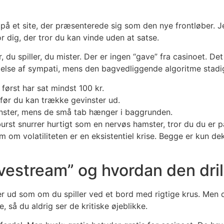
 på et site, der præsenterede sig som den nye frontløber. 
r dig, der tror du kan vinde uden at satse.
, du spiller, du mister. Der er ingen “gave” fra casinoet. De
ølelse af sympati, mens den bagvedliggende algoritme stadig
først har sat mindst 100 kr.
ør du kan trække gevinster ud.
inster, mens de små tab hænger i baggrunden.
urst snurrer hurtigt som en nervøs hamster, tror du du er p
om om volatiliteten er en eksistentiel krise. Begge er kun d
ivestream” og hvordan den dril
ser ud som om du spiller ved et bord med rigtige krus. Men de
 så du aldrig ser de kritiske øjeblikke.