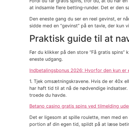
Fordi du får gratis spins, tror du, at du har en
at indsamle flere betting‑runder. Det er den 
Den eneste gang du ser en reel gevinst, er n
sidde med en “gevinst” på en tavle, der kun vis
Praktisk guide til at n
Før du klikker på den store “Få gratis spins” 
eneste udgang.
Indbetalingsbonus 2026: Hvorfor den kun er 
1. Tjek omsætningskravene. Hvis de er 40x el
har haft tid til at nå de nødvendige indsatser
troede du havde.
Betano casino gratis spins ved tilmelding ude
Det er ligesom at spille roulette, men med en 
portion af din egen tid, spildt på at læse betin