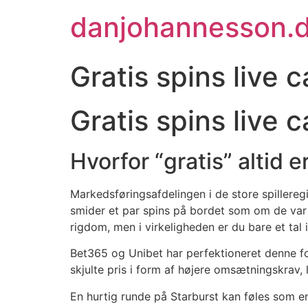
Videre
danjohannesson.
til
indhold
Gratis spins live c
Gratis spins live c
Hvorfor “gratis” altid e
Markedsføringsafdelingen i de store spillereg
smider et par spins på bordet som om de var g
rigdom, men i virkeligheden er du bare et tal i
Bet365 og Unibet har perfektioneret denne fo
skjulte pris i form af højere omsætningskrav,
En hurtig runde på Starburst kan føles som en 