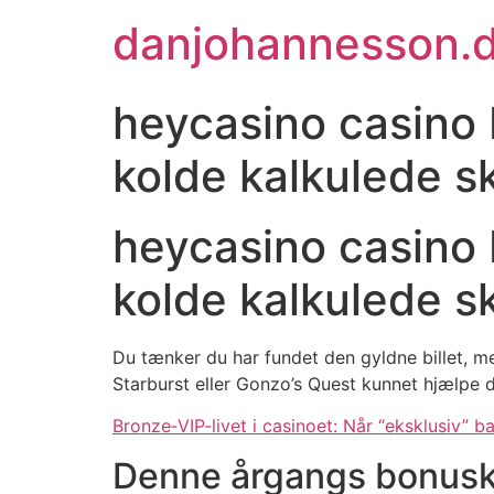
Videre
danjohannesson.
til
indhold
heycasino casino
kolde kalkulede s
heycasino casino
kolde kalkulede s
Du tænker du har fundet den gyldne billet, me
Starburst eller Gonzo’s Quest kunnet hjælpe d
Bronze‑VIP‑livet i casinoet: Når “eksklusiv” ba
Denne årgangs bonusk