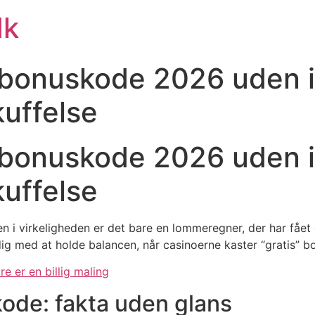
dk
 bonuskode 2026 uden i
kuffelse
 bonuskode 2026 uden i
kuffelse
n i virkeligheden er det bare en lommeregner, der har fået
ig med at holde balancen, når casinoerne kaster “gratis” b
re er en billig maling
ode: fakta uden glans