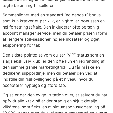
ægte belønning til spilleren.
Sammenlignet med en standard “no deposit” bonus,
som kun kræver et par klik, er highroller‑bonussen en
hel forretningsaftale. Den inkluderer ofte personlig
account manager service, men du betaler prisen i form
af længere spil-sessioner, højere indsatser og øget
eksponering for tab.
Den sidste pointe: selvom du ser “VIP”‑status som en
slags eksklusiv klub, er den ofte kun en rebranding af
den samme gamle marketingtrick. Du får måske en
dedikeret supportlinje, men du betaler den ved at
indstille din risikovillighed på et niveau, hvor du
accepterer hyppige og store tab.
Og så er der den evige irritation over, at selvom du har
opfyldt alle krav, så er der stadig en skjult detalje i
vilkårene, som f.eks. en minimumsbonusudbetaling på