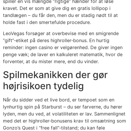
spiller en vis mængde “rigtige” hænder for at løse
kravet. Det er som at give dig en gratis lollipop i
tandlægen – du får den, men du er stadig nødt til at
holde fast i den smertefulde procedure.
LeoVegas forsøger at overbevise med en smigrende
“gift”‑etiket på deres highroller‑bonus. En hurtig
reminder: ingen casino er velgørenhed. De giver ingen
penge væk; de laver en kalkuleret matematik, hvor de
forventer, at du mister mere, end du vinder.
Spilmekanikken der gør
højrisikoen tydelig
Når du sidder ved et live bord, er tempoet som en
lynhurtig spin på Starburst – du ser farverne, du hører
lyden, men du ved, at volatiliteten er lav. Sammenlignet
med det er highroller‑bonusens krav til omsætning som
Gonzo’s Quest i “free fall”‑tilstand; du kan føle