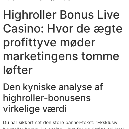
Highroller Bonus Live
Casino: Hvor de ægte
profittyve møder
marketingens tomme
løfter
Den kyniske analyse af
highroller‑bonusens
virkelige værdi
Du har sikkert set den store banner-tekst: “Eksklusiv