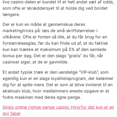
live casino‑delen er bundet til et helt andet sæt af odds,
som ofte er skræddersyet til at holde dig ved bordet
længere.
Der er kun en måde at gennemskue deres
marketingtricks på: læs de små skriftstørrelser i
vilkårene. Ofte er fonten så lille, at du får brug for en
forstørrelsesglas, før du kan finde ud af, at du faktisk
kun kan trække et maksimum på 5% af den samlede
bonus per dag. Det er den slags “gratis” du får, når
casinoet siger, at de er gavmilde.
Et andet typisk træk er den uendelige “VIP‑klub”, som
egentlig kun er en slags loyalitetsprogram, der belønner
dig for at spille mere. Det er som at blive inviteret til en
eksklusiv klub, hvor medlemmers eneste opgave er at
fodre maskinen med deres egne penge.
bingo online rigtige penge casino: Hvorfor det kun er en
dyr fabel