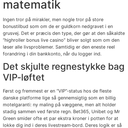
matematik
Ingen tror på mirakler, men nogle tror på store
bonustilbud som om de er guldkorn nedgravet i en
grusvej. Det er præcis den type, der gør at den såkaldte
“highroller bonus live casino” bliver solgt som om den
løser alle livsproblemer. Samtidig er den eneste reel
forandring i din bankkonto, når du logger ind.
Det skjulte regnestykke bag
VIP‑løftet
Først og fremmest er en “VIP”-status hos de fleste
danske platforme lige så gennemsigtig som en billig
motelgaranti: ny maling på væggene, men alt holder
stadig sammen ved første regn. Bet365, Unibet og Mr
Green smider ofte et par ekstra kroner i potten for at
lokke dig ind i deres livestream‑bord. Deres logik er så