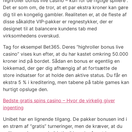
highroller bonus live casino – kun for de rigtige spillere”.
Det er som om, de tror, at et par ekstra kroner kan gøre
dig til en kongelig gambler. Realiteten er, at de fleste af
disse såkaldte VIP‑pakker er regnestykker, der er
designet til at balancere kundens tab med
virksomhedens overskud.
Tag for eksempel Bet365. Deres “highroller bonus live
casino” vises kun efter, at du har kastet omkring 50.000
kroner ind på bordet. Sådan en bonus er egentlig en
lokkemad, der gør dig afhængig af at fortsætte de
store indsatser for at holde den aktive status. Du får en
ekstra 5 % i kreditering, men tabene på table games kan
hurtigt opsluge den.
Bedste gratis spins casino – Hvor de virkelig giver
ingenting
Unibet har en lignende tilgang. De pakker bonusen ind i
en strøm af “gratis” turneringer, men de kræver, at du