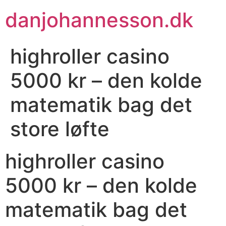
Videre
danjohannesson.dk
til
indhold
highroller casino
5000 kr – den kolde
matematik bag det
store løfte
highroller casino
5000 kr – den kolde
matematik bag det