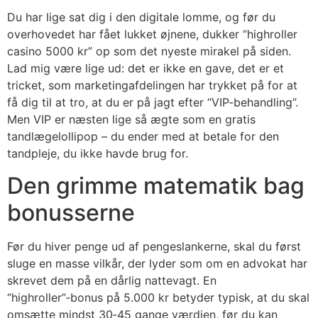
Du har lige sat dig i den digitale lomme, og før du
overhovedet har fået lukket øjnene, dukker “highroller
casino 5000 kr” op som det nyeste mirakel på siden.
Lad mig være lige ud: det er ikke en gave, det er et
tricket, som marketingafdelingen har trykket på for at
få dig til at tro, at du er på jagt efter “VIP‑behandling”.
Men VIP er næsten lige så ægte som en gratis
tandlægelollipop – du ender med at betale for den
tandpleje, du ikke havde brug for.
Den grimme matematik bag
bonusserne
Før du hiver penge ud af pengeslankerne, skal du først
sluge en masse vilkår, der lyder som om en advokat har
skrevet dem på en dårlig nattevagt. En
“highroller”‑bonus på 5.000 kr betyder typisk, at du skal
omsætte mindst 30‑45 gange værdien, før du kan