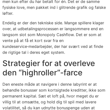
men kun efter du har betalt for én. Det er de samme
fysiske love, men pakket ind i glitrende grafik og falske
løfter.
Endelig er der den tekniske side. Mange spillere klager
over, at udbetalingsprocessen er langsommere end en
langsom slot som Monopoly Cashflow. Det er som at
vente på at få et kort svar fra en
kundeservice‑medarbejder, der har svært ved at finde
de rigtige tal i deres eget system.
Strategier for at overleve
den “highroller”‑farce
Den eneste måde at navigere i denne labyrint er at
behandle bonusser som kortsigtede kreditter, ikke som
permanent kapital. Sæt et loft på, hvor meget du er
villig til at omsætte, og hold dig til spil med lavere
volatilitet, så du kan udnytte bonuspenge uden at