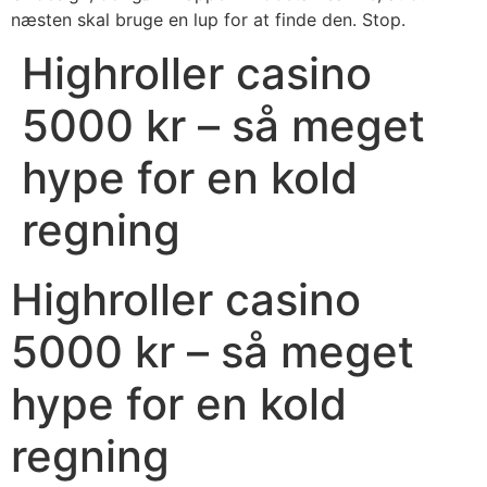
næsten skal bruge en lup for at finde den. Stop.
Highroller casino
5000 kr – så meget
hype for en kold
regning
Highroller casino
5000 kr – så meget
hype for en kold
regning