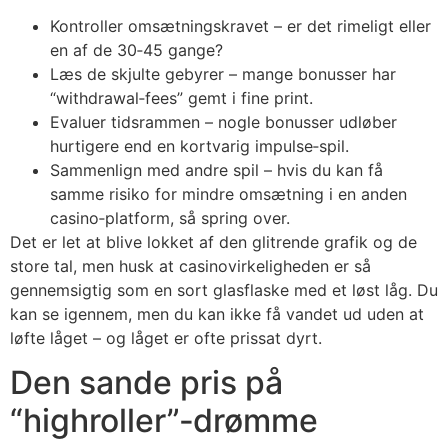
Kontroller omsætningskravet – er det rimeligt eller
en af de 30‑45 gange?
Læs de skjulte gebyrer – mange bonusser har
“withdrawal‑fees” gemt i fine print.
Evaluer tidsrammen – nogle bonusser udløber
hurtigere end en kortvarig impulse‑spil.
Sammenlign med andre spil – hvis du kan få
samme risiko for mindre omsætning i en anden
casino‑platform, så spring over.
Det er let at blive lokket af den glitrende grafik og de
store tal, men husk at casinovirkeligheden er så
gennemsigtig som en sort glasflaske med et løst låg. Du
kan se igennem, men du kan ikke få vandet ud uden at
løfte låget – og låget er ofte prissat dyrt.
Den sande pris på
“highroller”‑drømme