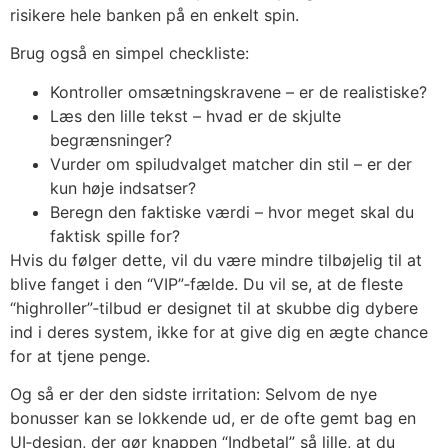
risikere hele banken på en enkelt spin.
Brug også en simpel checkliste:
Kontroller omsætningskravene – er de realistiske?
Læs den lille tekst – hvad er de skjulte
begrænsninger?
Vurder om spiludvalget matcher din stil – er der
kun høje indsatser?
Beregn den faktiske værdi – hvor meget skal du
faktisk spille for?
Hvis du følger dette, vil du være mindre tilbøjelig til at
blive fanget i den “VIP”‑fælde. Du vil se, at de fleste
“highroller”‑tilbud er designet til at skubbe dig dybere
ind i deres system, ikke for at give dig en ægte chance
for at tjene penge.
Og så er der den sidste irritation: Selvom de nye
bonusser kan se lokkende ud, er de ofte gemt bag en
UI‑design, der gør knappen “Indbetal” så lille, at du