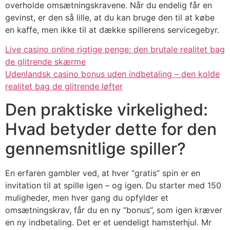
overholde omsætningskravene. Når du endelig får en
gevinst, er den så lille, at du kan bruge den til at købe
en kaffe, men ikke til at dække spillerens servicegebyr.
Live casino online rigtige penge: den brutale realitet bag
de glitrende skærme
Udenlandsk casino bonus uden indbetaling – den kolde
realitet bag de glitrende løfter
Den praktiske virkelighed:
Hvad betyder dette for den
gennemsnitlige spiller?
En erfaren gambler ved, at hver “gratis” spin er en
invitation til at spille igen – og igen. Du starter med 150
muligheder, men hver gang du opfylder et
omsætningskrav, får du en ny “bonus”, som igen kræver
en ny indbetaling. Det er et uendeligt hamsterhjul. Mr