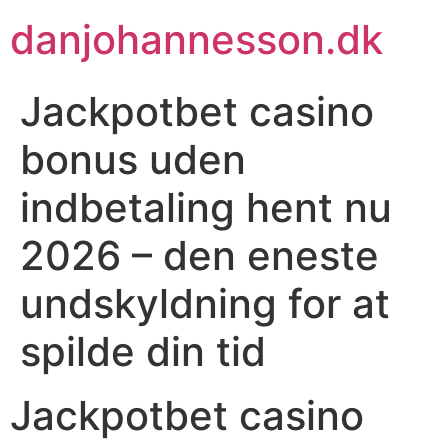
Videre
danjohannesson.dk
til
indhold
Jackpotbet casino
bonus uden
indbetaling hent nu
2026 – den eneste
undskyldning for at
spilde din tid
Jackpotbet casino