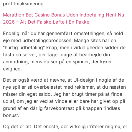
profitmaksimering.
Marathon Bet Casino Bonus Uden Indbetaling Hent Nu
2026 – Alt Det Falske Løfte i En Pakke
Endelig, når du har gennemført omsætningen, så hold
øje med udbetalingsprocessen. Mange sites har en
“hurtig udbetaling” knap, men i virkeligheden sidder de
fast i en server, der tager dage at bearbejde din
anmodning, mens du ser på en spinner, der kører i
evighed.
Det er også værd at nævne, at UI‑design i nogle af de
nye spil er så overbelastet med reklamer, at du næsten
misser din eget saldo. Jeg har brugt timer på at finde
ud af, om jeg er ved at vinde eller bare har givet op på
grund af en dårlig farvekontrast på knappen “indlæs
bonus”.
Og det er alt. Det eneste, der virkelig irriterer mig nu, er