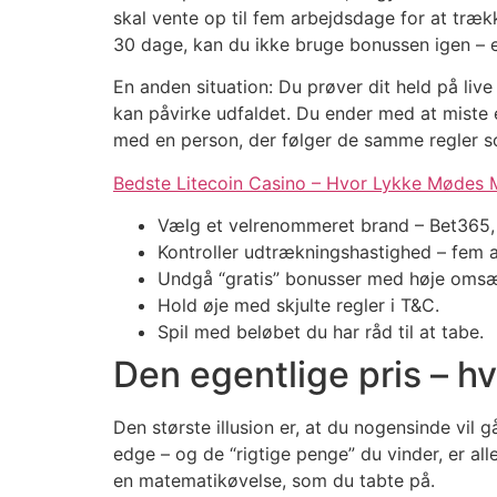
skal vente op til fem arbejdsdage for at trækk
30 dage, kan du ikke bruge bonussen igen – en
En anden situation: Du prøver dit held på liv
kan påvirke udfaldet. Du ender med at miste en
med en person, der følger de samme regler so
Bedste Litecoin Casino – Hvor Lykke Mødes 
Vælg et velrenommeret brand – Bet365, 
Kontroller udtrækningshastighed – fem 
Undgå “gratis” bonusser med høje omsæ
Hold øje med skjulte regler i T&C.
Spil med beløbet du har råd til at tabe.
Den egentlige pris – hv
Den største illusion er, at du nogensinde vil
edge – og de “rigtige penge” du vinder, er all
en matematikøvelse, som du tabte på.