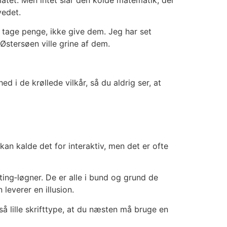
vedet.
at tage penge, ikke give dem. Jeg har set
a Østersøen ville grine af dem.
 i de krøllede vilkår, så du aldrig ser, at
 kan kalde det for interaktiv, men det er ofte
ing‑løgner. De er alle i bund og grund de
leverer en illusion.
å lille skrifttype, at du næsten må bruge en