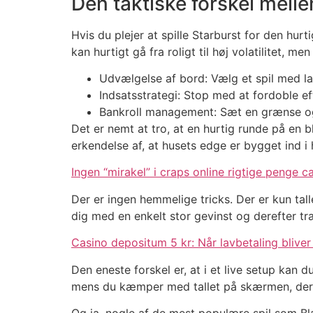
Den taktiske forskel melle
Hvis du plejer at spille Starburst for den hurt
kan hurtigt gå fra roligt til høj volatilitet
Udvælgelse af bord: Vælg et spil med lav 
Indsatsstrategi: Stop med at fordoble eft
Bankroll management: Sæt en grænse og ho
Det er nemt at tro, at en hurtig runde på en 
erkendelse af, at husets edge er bygget ind i h
Ingen “mirakel” i craps online rigtige penge c
Der er ingen hemmelige tricks. Der er kun tall
dig med en enkelt stor gevinst og derefter tr
Casino depositum 5 kr: Når lavbetaling bliver 
Den eneste forskel er, at i et live setup kan
mens du kæmper med tallet på skærmen, der l
Og ja, nogle af de mest populære spil som Bla