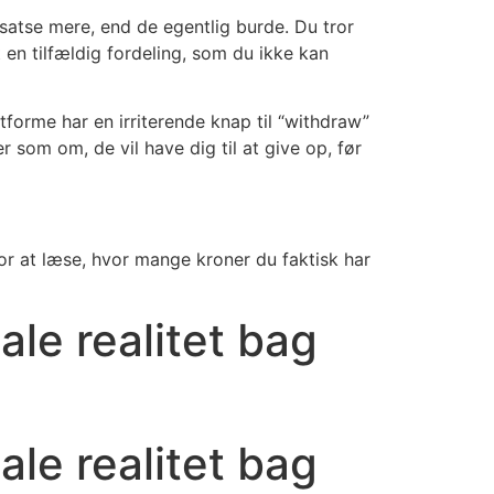
t satse mere, end de egentlig burde. Du tror
 en tilfældig fordeling, som du ikke kan
atforme har en irriterende knap til “withdraw”
som om, de vil have dig til at give op, før
 for at læse, hvor mange kroner du faktisk har
ale realitet bag
ale realitet bag