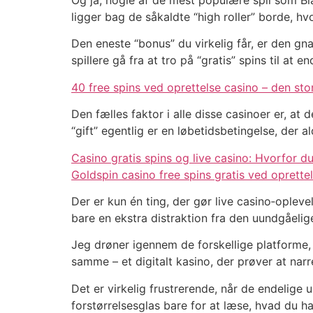
ligger bag de såkaldte “high roller” borde, hv
Den eneste “bonus” du virkelig får, er den gna
spillere gå fra at tro på “gratis” spins til at 
40 free spins ved oprettelse casino – den st
Den fælles faktor i alle disse casinoer er, at
“gift” egentlig er en løbetidsbetingelse, der ald
Casino gratis spins og live casino: Hvorfor 
Goldspin casino free spins gratis ved oprette
Der er kun én ting, der gør live casino‑oplevel
bare en ekstra distraktion fra den uundgåelig
Jeg drøner igennem de forskellige platforme, 
samme – et digitalt kasino, der prøver at narr
Det er virkelig frustrerende, når de endelige
forstørrelsesglas bare for at læse, hvad du har 