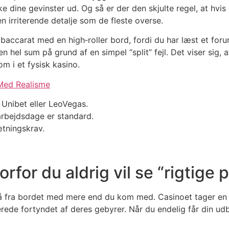
e dine gevinster ud. Og så er der den skjulte regel, at hvis
 irriterende detalje som de fleste overse.
e baccarat med en high‑roller bord, fordi du har læst et for
 hel sum på grund af en simpel “split” fejl. Det viser sig, 
m i et fysisk kasino.
Med Realisme
Unibet eller LeoVegas.
arbejdsdage er standard.
tningskrav.
orfor du aldrig vil se “rigtig
 gå fra bordet med mere end du kom med. Casinoet tager en l
erede fortyndet af deres gebyrer. Når du endelig får din udb