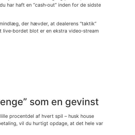
 du har haft en “cash‑out” inden for de sidste
umindlæg, der hævder, at dealerens “taktik”
at live‑bordet blot er en ekstra video‑stream
e penge” som en gevinst
ille procentdel af hvert spil – husk house
etaling, vil du hurtigt opdage, at det hele var