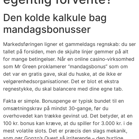
Den kolde kalkule bag
mandagsbonusser
Markedsføringen ligner et gammeldags regnskab: du ser
tallet på forsiden, men de skjulte linjer gemmer på alt
for mange betingelser. Når en online casino‑virksomhed
som Mr Green proklamerer “mandagsbonus” som om
det var en gratis gave, skal du huske, at de ikke er
velgørenhedsorganisationer. Det er blot et ekstra
regnestykke, du skal balancere med dine egne tab.
Fakta er simple. Bonuspenge er typisk bundet til en
omsætningskrav på mindst 30‑gange, før du
overhovedet kan trække gevinst ud. Det betyder, at en
100 kr. bonus kan kræve, at du spiller for 3.000 kr. i de
mest volatile slots. Det er præcis den slags mekanik,
som gør Gonzo’s Quest så irriterende – den hurtige