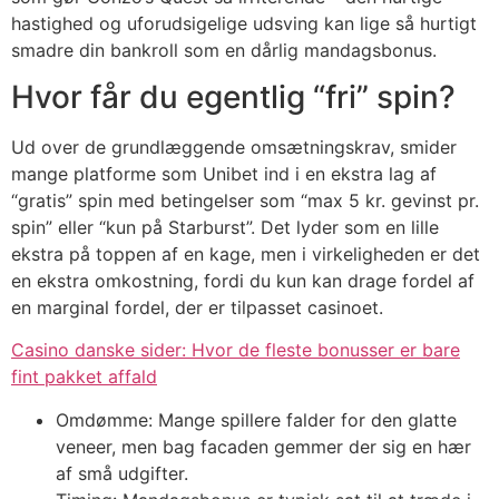
hastighed og uforudsigelige udsving kan lige så hurtigt
smadre din bankroll som en dårlig mandagsbonus.
Hvor får du egentlig “fri” spin?
Ud over de grundlæggende omsætningskrav, smider
mange platforme som Unibet ind i en ekstra lag af
“gratis” spin med betingelser som “max 5 kr. gevinst pr.
spin” eller “kun på Starburst”. Det lyder som en lille
ekstra på toppen af en kage, men i virkeligheden er det
en ekstra omkostning, fordi du kun kan drage fordel af
en marginal fordel, der er tilpasset casinoet.
Casino danske sider: Hvor de fleste bonusser er bare
fint pakket affald
Omdømme: Mange spillere falder for den glatte
veneer, men bag facaden gemmer der sig en hær
af små udgifter.