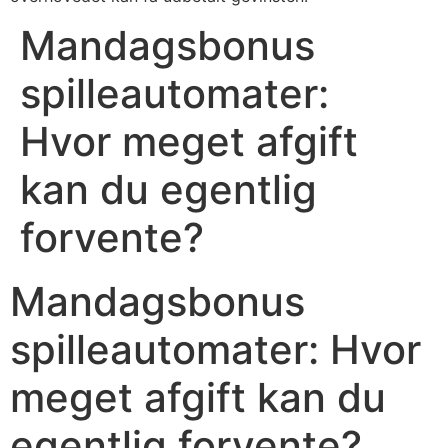
Mandagsbonus
spilleautomater:
Hvor meget afgift
kan du egentlig
forvente?
Mandagsbonus
spilleautomater: Hvor
meget afgift kan du
egentlig forvente?