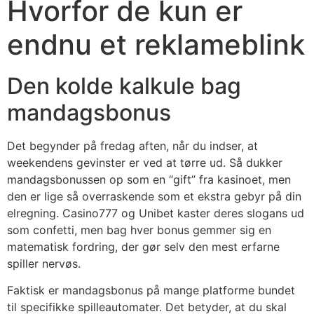
Hvorfor de kun er
endnu et reklameblink
Den kolde kalkule bag
mandagsbonus
Det begynder på fredag aften, når du indser, at
weekendens gevinster er ved at tørre ud. Så dukker
mandagsbonussen op som en “gift” fra kasinoet, men
den er lige så overraskende som et ekstra gebyr på din
elregning. Casino777 og Unibet kaster deres slogans ud
som confetti, men bag hver bonus gemmer sig en
matematisk fordring, der gør selv den mest erfarne
spiller nervøs.
Faktisk er mandagsbonus på mange platforme bundet
til specifikke spilleautomater. Det betyder, at du skal