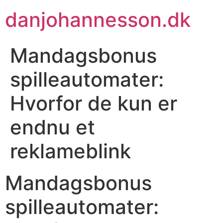
Videre
danjohannesson.dk
til
indhold
Mandagsbonus
spilleautomater:
Hvorfor de kun er
endnu et
reklameblink
Mandagsbonus
spilleautomater: