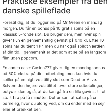
Praktiske eksempler fra den
danske spilleflade
Forestil dig, at du logger ind på Mr Green en mandag
morgen. Du får en bonus på 10 gratis spins på en
klassisk 5-ronde slot. Du bruger dem, men hver spin
giver kun en gennemsnitlig gevinst på 0,10 kr. Efter 10
spins har du tjent 1 kr, men du har også spildt værdien
af din tid. I gennemsnit er det som at se på en langsom
film uden popcorn.
En anden case: Casino777 giver dig en mandagsbonus
på 50% ekstra på din indbetaling, men kun hvis du
spiller på en high volatility slot som Dead or Alive.
Selvom den højere volatilitet lover store udbetalinger,
betyder den også, at du kan gå fra en lille gevinst til et
stort tab på få minutter. Det er som at satse på en
børneleg, hvor du aldrig ved, om du ender med en sejr
eller et brækket ben.