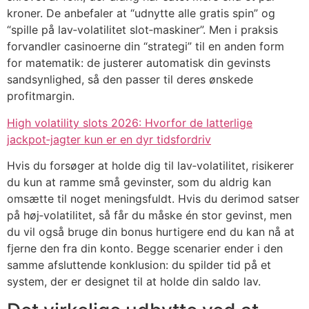
kroner. De anbefaler at “udnytte alle gratis spin” og
“spille på lav‑volatilitet slot‑maskiner”. Men i praksis
forvandler casinoerne din “strategi” til en anden form
for matematik: de justerer automatisk din gevinsts
sandsynlighed, så den passer til deres ønskede
profitmargin.
High volatility slots 2026: Hvorfor de latterlige
jackpot‑jagter kun er en dyr tidsfordriv
Hvis du forsøger at holde dig til lav‑volatilitet, risikerer
du kun at ramme små gevinster, som du aldrig kan
omsætte til noget meningsfuldt. Hvis du derimod satser
på høj‑volatilitet, så får du måske én stor gevinst, men
du vil også bruge din bonus hurtigere end du kan nå at
fjerne den fra din konto. Begge scenarier ender i den
samme afsluttende konklusion: du spilder tid på et
system, der er designet til at holde din saldo lav.