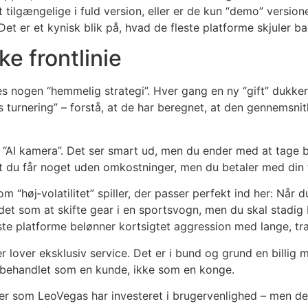
lgængelige i fuld version, eller er de kun “demo” versioner,
Det er et kynisk blik på, hvad de fleste platforme skjuler 
ke frontlinie
indes nogen “hemmelig strategi”. Hver gang en ny “gift” dukke
s turnering” – forstå, at de har beregnet, at den gennemsnitl
“AI kamera”. Det ser smart ud, men du ender med at tage bi
, at du får noget uden omkostninger, men du betaler med din
om “høj‑volatilitet” spiller, der passer perfekt ind her: Når d
s det som at skifte gear i en sportsvogn, men du skal stadig
 platforme belønner kortsigtet aggression med lange, træk
r lover eksklusiv service. Det er i bund og grund en billig
ve behandlet som en kunde, ikke som en konge.
r som LeoVegas har investeret i brugervenlighed – men dere