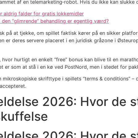
pammet af en telemarketing‑robot. Hvis du ikke kan slukke de
aldrig falder for gratis lokkemidler
 den “glimrende” behandling er egentlig værd?
sk på at tjekke, om spillet faktisk kører på en sikker plat
n er deres servere placeret i en juridisk gråzone i Østeuro
, hvor hurtigt en enkelt “free” bonus kan blive til en marath
et er som at stå i en kø ved PostNord, men i stedet for pa
den mikroskopiske skrifttype i spillets “terms & conditions” – d
 accepteret.
ldelse 2026: Hvor de st
skuffelse
ldelse 2026: Hvor de st