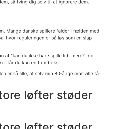
m, så tving dig selv til at ignorere dem.
form. Mange danske spillere falder i fælden med
pa, hvor reguleringen er så løs som en slap
on af “kan du ikke bare spille lidt mere?” og
kker får du kun en tom boks.
en er så lille, at selv min 80‑årige mor ville få
ore løfter støder
ore løfter støder