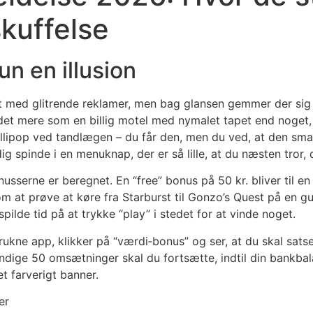
skuffelse
n en illusion
t med glitrende reklamer, men bag glansen gemmer der sig
det mere som en billig motel med nymalet tapet end noget, de
e lollipop ved tandlægen – du får den, men du ved, at den sm
g spinde i en menuknap, der er så lille, at du næsten tror, d
onusserne er beregnet. En “free” bonus på 50 kr. bliver til
m at prøve at køre fra Starburst til Gonzo’s Quest på en g
 spilde tid på at trykke “play” i stedet for at vinde noget.
ukne app, klikker på “værdi‑bonus” og ser, at du skal satse 
ndige 50 omsætninger skal du fortsætte, indtil din bankbal
t farverigt banner.
er