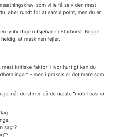
msætningskrav, som ville få selv den mest
 du løber rundt for at samle point, men du er
den lynhurtige rutsjebane i Starburst. Begge
eldig, at maskinen fejler.
mest kritiske faktor: Hvor hurtigt kan du
udbetalinger” – men i praksis er det mere som
ruge, når du stirrer på de næste “mobil casino
lag.
ange.
in sag”?
ig”?