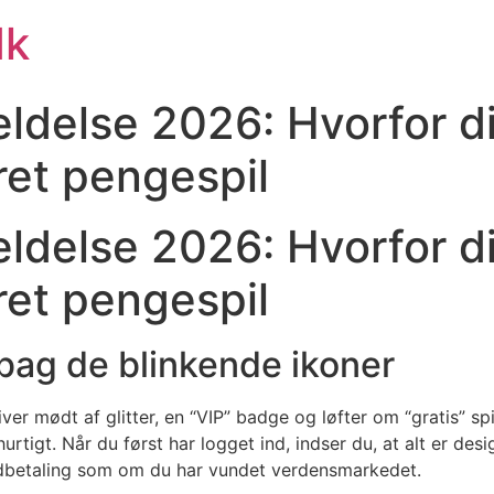
dk
ldelse 2026: Hvorfor d
ret pengespil
ldelse 2026: Hvorfor d
ret pengespil
bag de blinkende ikoner
r mødt af glitter, en “VIP” badge og løfter om “gratis” spin
tigt. Når du først har logget ind, indser du, at alt er desig
indbetaling som om du har vundet verdensmarkedet.