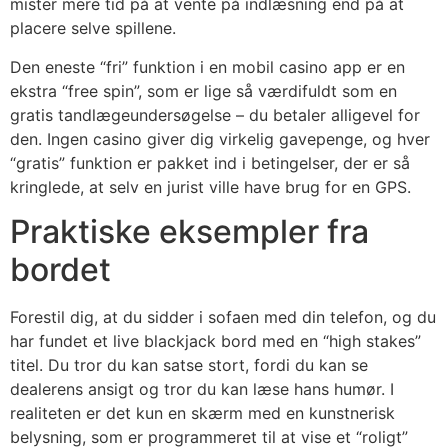
mister mere tid på at vente på indlæsning end på at
placere selve spillene.
Den eneste “fri” funktion i en mobil casino app er en
ekstra “free spin”, som er lige så værdifuldt som en
gratis tandlægeundersøgelse – du betaler alligevel for
den. Ingen casino giver dig virkelig gavepenge, og hver
“gratis” funktion er pakket ind i betingelser, der er så
kringlede, at selv en jurist ville have brug for en GPS.
Praktiske eksempler fra
bordet
Forestil dig, at du sidder i sofaen med din telefon, og du
har fundet et live blackjack bord med en “high stakes”
titel. Du tror du kan satse stort, fordi du kan se
dealerens ansigt og tror du kan læse hans humør. I
realiteten er det kun en skærm med en kunstnerisk
belysning, som er programmeret til at vise et “roligt”