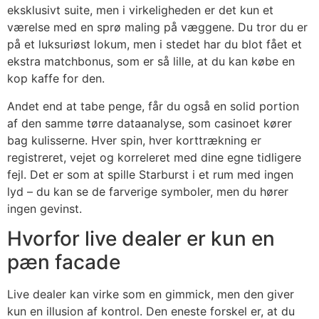
eksklusivt suite, men i virkeligheden er det kun et
værelse med en sprø maling på væggene. Du tror du er
på et luksuriøst lokum, men i stedet har du blot fået et
ekstra matchbonus, som er så lille, at du kan købe en
kop kaffe for den.
Andet end at tabe penge, får du også en solid portion
af den samme tørre dataanalyse, som casinoet kører
bag kulisserne. Hver spin, hver korttrækning er
registreret, vejet og korreleret med dine egne tidligere
fejl. Det er som at spille Starburst i et rum med ingen
lyd – du kan se de farverige symboler, men du hører
ingen gevinst.
Hvorfor live dealer er kun en
pæn facade
Live dealer kan virke som en gimmick, men den giver
kun en illusion af kontrol. Den eneste forskel er, at du