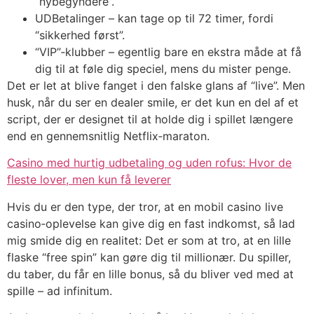
“nybegyndere”.
UDBetalinger – kan tage op til 72 timer, fordi
“sikkerhed først”.
“VIP”‑klubber – egentlig bare en ekstra måde at få
dig til at føle dig speciel, mens du mister penge.
Det er let at blive fanget i den falske glans af “live”. Men
husk, når du ser en dealer smile, er det kun en del af et
script, der er designet til at holde dig i spillet længere
end en gennemsnitlig Netflix‑maraton.
Casino med hurtig udbetaling og uden rofus: Hvor de
fleste lover, men kun få leverer
Hvis du er den type, der tror, at en mobil casino live
casino‑oplevelse kan give dig en fast indkomst, så lad
mig smide dig en realitet: Det er som at tro, at en lille
flaske “free spin” kan gøre dig til millionær. Du spiller,
du taber, du får en lille bonus, så du bliver ved med at
spille – ad infinitum.