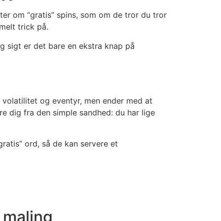
er om “gratis” spins, som om de tror du tror
elt trick på.
g sigt er det bare en ekstra knap på
j volatilitet og eventyr, men ender med at
e dig fra den simple sandhed: du har lige
atis” ord, så de kan servere et
k maling