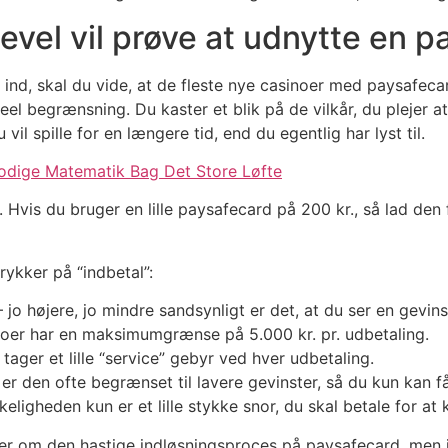
igevel vil prøve at udnytte en 
ind, skal du vide, at de fleste nye casinoer med paysafeca
eel begrænsning. Du kaster et blik på de vilkår, du plejer a
il spille for en længere tid, end du egentlig har lyst til.
odige Matematik Bag Det Store Løfte
. Hvis du bruger en lille paysafecard på 200 kr., så lad den 
trykker på “indbetal”:
jo højere, jo mindre sandsynligt er det, at du ser en gevins
oer har en maksimumgrænse på 5.000 kr. pr. udbetaling.
ager et lille “service” gebyr ved hver udbetaling.
 er den ofte begrænset til lavere gevinster, så du kun kan f
keligheden kun er et lille stykke snor, du skal betale for at 
er om den hastige indløsningsproces på paysafecard, men i