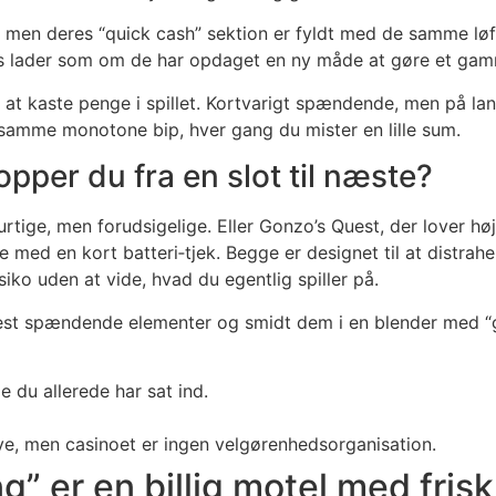
 men deres “quick cash” sektion er fyldt med de samme løft
as lader som om de har opdaget en ny måde at gøre et gamm
at kaste penge i spillet. Kortvarigt spændende, men på lan
samme monotone bip, hver gang du mister en lille sum.
opper du fra en slot til næste?
rtige, men forudsigelige. Eller Gonzo’s Quest, der lover hø
ed en kort batteri‑tjek. Begge er designet til at distraher
iko uden at vide, hvad du egentlig spiller på.
est spændende elementer og smidt dem i en blender med “gr
e du allerede har sat ind.
gave, men casinoet er ingen velgørenhedsorganisation.
” er en billig motel med fris