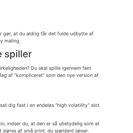
 gør, at du aldrig får det fulde udbytte af
y maling.
 spiller
irkeligheden? Du skal spille igennem fem
lag af “kompliceret” som den nye version af
sat dig fast i en endeløs “high volatility” slot
in, indser du, at den er så ubetydelig som at
t sløres af små print, du sjældent læser.