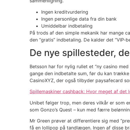
sammenligning.
Ingen kreditvurdering
Ingen personlige data fra din bank
Umiddelbar indbetaling
På trods af den simple mekanik har mange casin
den “gratis” indbetaling. De kalder det “VIP
De nye spillesteder, de
Betsson har for nylig rullet et “ny casino m
gange den indbetalte sum, før du kan trække 
CasinoXYZ, der også tilbyder paysafecard s
Spillemaskiner cashback: Hvor meget af det l
Unibet følger trop, men deres vilkår er som en la
som Gonzo’s Quest – kun med færre belønnin
Mr Green prøver at differentiere sig med “pre
få en lollipop på tandlægen. Ingen af ​​disse 