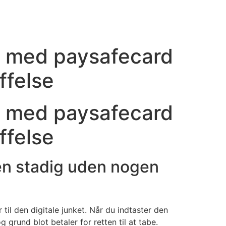
no med paysafecard
ffelse
no med paysafecard
ffelse
 men stadig uden nogen
til den digitale junket. Når du indtaster den
grund blot betaler for retten til at tabe.