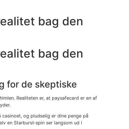
ealitet bag den
ealitet bag den
g for de skeptiske
imlen. Realiteten er, at paysafecard er en af
yder.
å casinoet, og pludselig er dine penge på
elv en Starburst‑spin ser langsom ud i