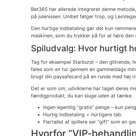
Bet365 har allerede integreret denne metode,
på julenissen. Unibet følger trop, og LeoVeg
Den hurtige indbetaling gør det kun nemmere 
maskinen, som du trykker på for at høre den 
Spiludvalg: Hvor hurtigt h
Tag for eksempel Starburst – den glitrende, hu
føles som en tur gennem en gammeldags mine m
brugt din paysafecard på en runde med høj ris
Det er som om, udviklerne har taget deres m
færdigprodukt, du kan sluge uden at tænke.
Ingen egentlig “gratis” penge – kun peng
Hurtig indbetaling = hurtigere tab.
Flertallet af spillere ser “gift” som en 
Hvorfor “VIP‑behandling