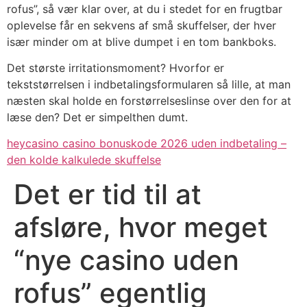
rofus”, så vær klar over, at du i stedet for en frugtbar
oplevelse får en sekvens af små skuffelser, der hver
især minder om at blive dumpet i en tom bankboks.
Det største irritationsmoment? Hvorfor er
tekststørrelsen i indbetalingsformularen så lille, at man
næsten skal holde en forstørrelseslinse over den for at
læse den? Det er simpelthen dumt.
heycasino casino bonuskode 2026 uden indbetaling –
den kolde kalkulede skuffelse
Det er tid til at
afsløre, hvor meget
“nye casino uden
rofus” egentlig