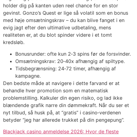
holder dig på kanten uden reel chance for en stor
gevinst. Gonzo’s Quest er lige så volatil som en bonus
med høje omsætningskrav – du kan blive fanget i en
evig jagt efter den ultimative udbetaling, mens
realiteten er, at du blot spinder videre i et tomt
kredsløb.
Bonusrunder: ofte kun 2‑3 spins før de forsvinder.
Omsætningskrav: 20‑40x afhængig af spiltype.
Tidsbegrænsning: 24‑72 timer, afhængig af
kampagne.
Den bedste måde at navigere i dette farvand er at
behandle hver promotion som en matematisk
problemstilling. Kalkuler din egen risiko, og lad ikke
blændende grafik narre din dømmekraft. Når du ser et
nyt tilbud, så husk på, at “gratis” i casino‑verdenen
betyder “jeg har allerede trukket på din pengepung”.
Blackjack casino anmeldelse 2026: Hvor de fleste