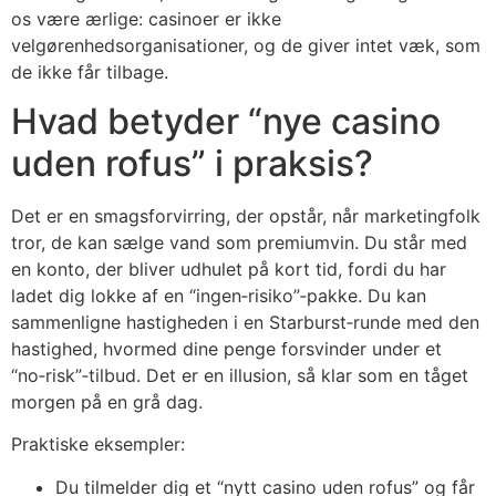
os være ærlige: casinoer er ikke
velgørenhedsorganisationer, og de giver intet væk, som
de ikke får tilbage.
Hvad betyder “nye casino
uden rofus” i praksis?
Det er en smagsforvirring, der opstår, når marketingfolk
tror, de kan sælge vand som premiumvin. Du står med
en konto, der bliver udhulet på kort tid, fordi du har
ladet dig lokke af en “ingen‑risiko”‑pakke. Du kan
sammenligne hastigheden i en Starburst‑runde med den
hastighed, hvormed dine penge forsvinder under et
“no‑risk”‑tilbud. Det er en illusion, så klar som en tåget
morgen på en grå dag.
Praktiske eksempler:
Du tilmelder dig et “nytt casino uden rofus” og får