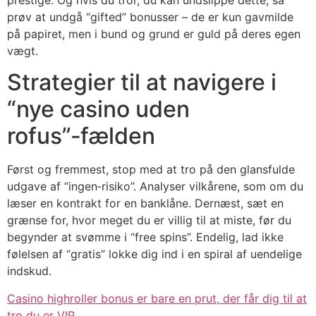
prøv at undgå “gifted” bonusser – de er kun gavmilde
på papiret, men i bund og grund er guld på deres egen
vægt.
Strategier til at navigere i
“nye casino uden
rofus”‑fælden
Først og fremmest, stop med at tro på den glansfulde
udgave af “ingen‑risiko”. Analyser vilkårene, som om du
læser en kontrakt for en banklåne. Dernæst, sæt en
grænse for, hvor meget du er villig til at miste, før du
begynder at svømme i “free spins”. Endelig, lad ikke
følelsen af “gratis” lokke dig ind i en spiral af uendelige
indskud.
Casino highroller bonus er bare en prut, der får dig til at
tro du er VIP