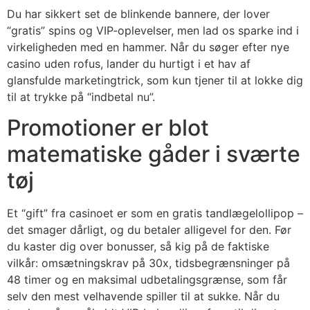
Du har sikkert set de blinkende bannere, der lover
“gratis” spins og VIP‑oplevelser, men lad os sparke ind i
virkeligheden med en hammer. Når du søger efter nye
casino uden rofus, lander du hurtigt i et hav af
glansfulde marketingtrick, som kun tjener til at lokke dig
til at trykke på “indbetal nu”.
Promotioner er blot
matematiske gåder i sværte
tøj
Et “gift” fra casinoet er som en gratis tandlægelollipop –
det smager dårligt, og du betaler alligevel for den. Før
du kaster dig over bonusser, så kig på de faktiske
vilkår: omsætningskrav på 30x, tidsbegrænsninger på
48 timer og en maksimal udbetalingsgrænse, som får
selv den mest velhavende spiller til at sukke. Når du