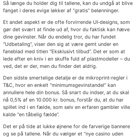
Så længe du holder dig til tallene, kan du undgå at blive
fanget i deres evige løkker af “gratis” belønninger.
Et andet aspekt er de ofte forvirrende UI‑designs, som
gør det svært at finde ud af, hvor du faktisk kan hæve
dine gevinster. Når du endelig tror, du har fundet
“Udbetaling”, viser den sig at være gemt under en
faneblad med titlen “Eksklusivt tilbud”. Det er som at
lede efter en kniv i en skuffe fuld af plastmodeller – du
ved, det er der, men du finder det aldrig.
Den sidste smertelige detalje er de mikroprint‑regler i
T&C, hvor en enkelt “minimumsgevinstandel” kan
annullere hele din bonus. Så snart du indser, at du skal
nå 0,5% af en 10.000 kr. bonus, forstår du, at du har
spillet ind i en fælde, som selv en erfaren gambler ville
kalde “en tåbelig fælde”.
Det er på tide at lukke øjnene for de farverige bannere
og se på tallene. Når du vælger et “nye casino uden