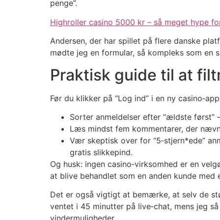
penge”.
Highroller casino 5000 kr – så meget hype fo
Andersen, der har spillet på flere danske pla
mødte jeg en formular, så kompleks som en ska
Praktisk guide til at fil
Før du klikker på “Log ind” i en ny casino‑app
Sorter anmeldelser efter “ældste først” 
Læs mindst fem kommentarer, der nævner 
Vær skeptisk over for “5‑stjern*ede” anm
gratis slikkepind.
Og husk: ingen casino‑virksomhed er en velgøre
at blive behandlet som en anden kunde med e
Det er også vigtigt at bemærke, at selv de st
ventet i 45 minutter på live‑chat, mens jeg så
vindermuligheder.