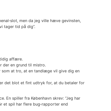
enal‑slot, men da jeg ville hæve gevinsten,
 tager tid på dig”.
tidig affære.
der en grund til mistro.
 som at tro, at en tandlæge vil give dig en
det blot et fint udtryk for, at du betaler for
e. En spiller fra København skrev: “Jeg har
r et spil har flere bug‑rapporter end