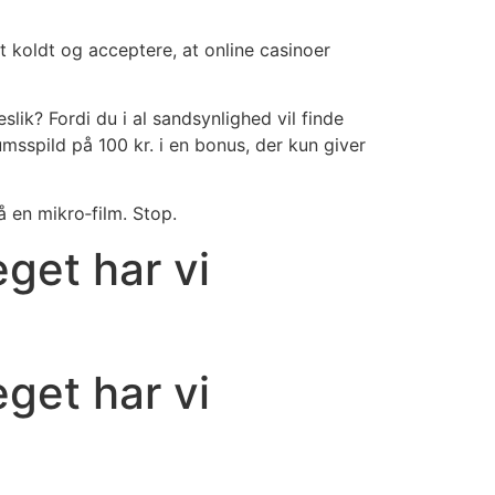
t koldt og acceptere, at online casinoer
lik? Fordi du i al sandsynlighed vil finde
msspild på 100 kr. i en bonus, der kun giver
å en mikro‑film. Stop.
get har vi
get har vi