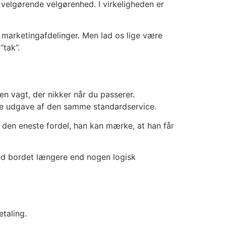
n velgørende velgørenhed. I virkeligheden er
ra marketingafdelinger. Men lad os lige være
“tak”.
en vagt, der nikker når du passerer.
ørre udgave af den samme standardservice.
r den eneste fordel, han kan mærke, at han får
 ved bordet længere end nogen logisk
etaling.