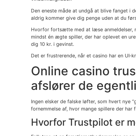
Den eneste måde at undgå at blive fanget i de
aldrig kommer give dig penge uden at du førs
Hvorfor fortsætte med at læse anmeldelser, når
mindst én ægte spiller, der har oplevet en ur
dig 10 kr. i gevinst.
Det er frustrerende, når et casino har en UI‑kn
Online casino tru
afslører de egentl
Ingen elsker de falske løfter, som hvert nye “
fornemmelse af, hvor mange spillere der har f
Hvorfor Trustpilot er m