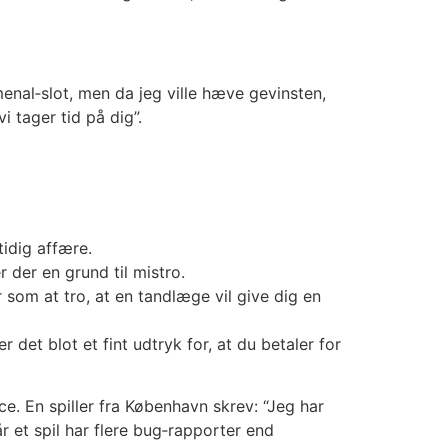
enal‑slot, men da jeg ville hæve gevinsten,
 tager tid på dig”.
tidig affære.
der en grund til mistro.
 som at tro, at en tandlæge vil give dig en
det blot et fint udtryk for, at du betaler for
e. En spiller fra København skrev: “Jeg har
r et spil har flere bug‑rapporter end