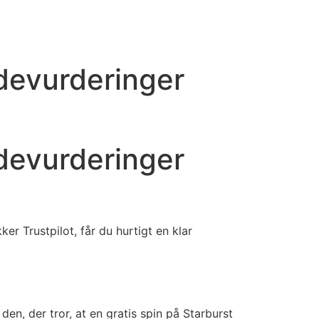
ndevurderinger
ndevurderinger
er Trustpilot, får du hurtigt en klar
en, der tror, at en gratis spin på Starburst