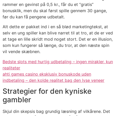
rammer en gevinst på 0,5 kr., får du et “gratis”
bonusklik, men du skal først spille gennem 30 gange,
før du kan få pengene udbetalt.
Alt dette er pakket ind i en så blød marketingtekst, at
selv en ung spiller kan blive narret til at tro, at de er ved
at tage en lille skridt mod noget stort. Det er en illusion,
som kun fungerer så længe, du tror, at den næste spin
vil vende skæbnen.
Bedste slots med hurtig udbetaling – ingen mirakler, kun
realiteter
ahti games casino eksklusiv bonuskode uden
indbetaling – den kolde realitet bag den lyse veneer
Strategier for den kyniske
gambler
Skjul din skepsis bag grundig læsning af vilkårene. Det