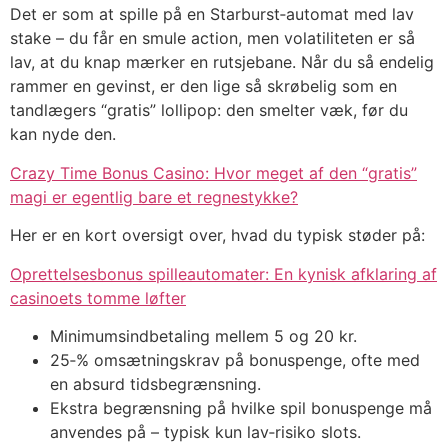
Det er som at spille på en Starburst‑automat med lav
stake – du får en smule action, men volatiliteten er så
lav, at du knap mærker en rutsjebane. Når du så endelig
rammer en gevinst, er den lige så skrøbelig som en
tandlægers “gratis” lollipop: den smelter væk, før du
kan nyde den.
Crazy Time Bonus Casino: Hvor meget af den “gratis”
magi er egentlig bare et regnestykke?
Her er en kort oversigt over, hvad du typisk støder på:
Oprettelsesbonus spilleautomater: En kynisk afklaring af
casinoets tomme løfter
Minimumsindbetaling mellem 5 og 20 kr.
25‑% omsætningskrav på bonuspenge, ofte med
en absurd tidsbegrænsning.
Ekstra begrænsning på hvilke spil bonuspenge må
anvendes på – typisk kun lav‑risiko slots.