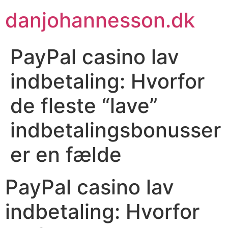
Videre
danjohannesson.dk
til
indhold
PayPal casino lav
indbetaling: Hvorfor
de fleste “lave”
indbetalingsbonusser
er en fælde
PayPal casino lav
indbetaling: Hvorfor