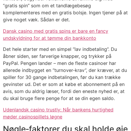
“gratis spin” som om et tandlægebesøg
komplementeres med en gratis bolsje. Ingen tjener på at
give noget væk. Sådan er det.
Dansk casino med gratis spins er bare en fancy
undskyldning for at tømme din bankkonto
Det hele starter med en simpel “lav indbetaling”. Du
åbner siden, ser farverige knapper, og trykker på
PayPal. Pengen lander – men de fleste casinoer har
allerede indbygget en “turnover‑krav”, der kræver, at du
spiller for 30 gange indbetalingen, før du kan trække
gevinster ud. Det er som at købe et abonnement på en
avis, som du aldrig læser, fordi den eneste nyhed er, at
du skal bruge flere penge for at se din egen saldo.
Udenlandsk casino trustly: Når bankens hurtighed
møder casinospillets løgne
Nøgle‑faktorer du skal holde øje