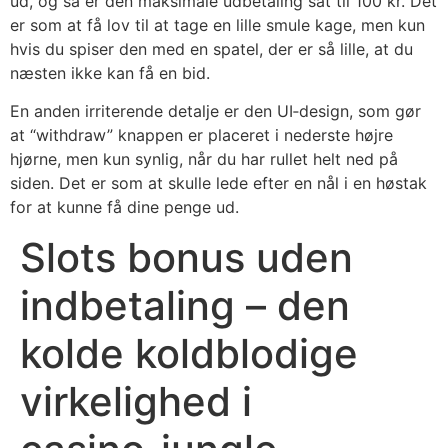
ud, og så er den maksimale udbetaling sat til 100 kr. Det
er som at få lov til at tage en lille smule kage, men kun
hvis du spiser den med en spatel, der er så lille, at du
næsten ikke kan få en bid.
En anden irriterende detalje er den UI‑design, som gør
at “withdraw” knappen er placeret i nederste højre
hjørne, men kun synlig, når du har rullet helt ned på
siden. Det er som at skulle lede efter en nål i en høstak
for at kunne få dine penge ud.
Slots bonus uden
indbetaling – den
kolde koldblodige
virkelighed i