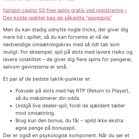
fairspin casino 50 free spins gratis ved registrering –
Den kolde realitet bag de såkaldte “gavespils”
Men du kan stadig udnytte nogle tricks, der giver dig
mere tid i spillet, så du kan forvente at nå de
nødvendige omsætningskrav med så lidt tab som
muligt. For eksempel, spil på slots med lavere risiko og
lavere volatilitet – de giver dig flere spins for pengene,
selvom gevinsterne er små.
Et par af de bedste taktik‑punkter er:
Fokusér på slots med høj RTP (Return to Player),
så du maksimerer din odds.
Undgå live dealer‑spil, fordi de sjældent tæller
mod omsætning.
Brug kun den bonus, du får – spild ikke ekstra
egne penge på bonusspil.
Der er også en psykologisk komponent. Når du ser et