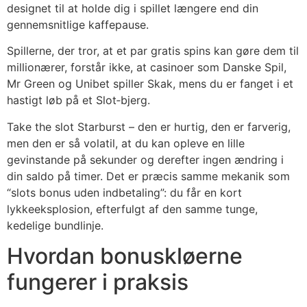
designet til at holde dig i spillet længere end din
gennemsnitlige kaffepause.
Spillerne, der tror, at et par gratis spins kan gøre dem til
millionærer, forstår ikke, at casinoer som Danske Spil,
Mr Green og Unibet spiller Skak, mens du er fanget i et
hastigt løb på et Slot‑bjerg.
Take the slot Starburst – den er hurtig, den er farverig,
men den er så volatil, at du kan opleve en lille
gevinstande på sekunder og derefter ingen ændring i
din saldo på timer. Det er præcis samme mekanik som
“slots bonus uden indbetaling”: du får en kort
lykkeeksplosion, efterfulgt af den samme tunge,
kedelige bundlinje.
Hvordan bonuskløerne
fungerer i praksis