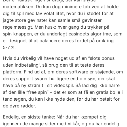
matematikken. Du kan dog minimere tab ved at holde
dig til spil med lav volatilitet, hvor du i stedet for at
jagte store gevinster kan samle små gevinster
regelmæssigt. Men husk: hver gang du trykker på
spin‑knappen, er du underlagt casinoets algoritme, som
er designet til at balancere deres fordel på omkring
5‑7 %.
Hvis du virkelig vil have noget ud af en “slots bonus
uden indbetaling”, så brug den til at teste deres
platform. Find ud af, om deres software er støjende, om
deres support svarer hurtigere end din søn, der skal
have på ny strøm til sit videospil. Så lad dig ikke narre
af den lille “free spin” – det er som at få en gratis bolle i
tandlægen, du kan ikke nyde den, før du har betalt for
de dyre rødder.
Endelig, en sidste tanke: Når du har kæmpet dig
igennem de mange sider med vilkår, og du har endelig