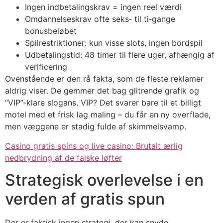
Ingen indbetalingskrav = ingen reel værdi
Omdannelseskrav ofte seks‑ til ti‑gange
bonusbeløbet
Spilrestriktioner: kun visse slots, ingen bordspil
Udbetalingstid: 48 timer til flere uger, afhængig af
verificering
Ovenstående er den rå fakta, som de fleste reklamer
aldrig viser. De gemmer det bag glitrende grafik og
“VIP”‑klare slogans. VIP? Det svarer bare til et billigt
motel med et frisk lag maling – du får en ny overflade,
men væggene er stadig fulde af skimmelsvamp.
Casino gratis spins og live casino: Brutalt ærlig
nedbrydning af de falske løfter
Strategisk overlevelse i en
verden af gratis spun
Der er faktisk ingen strategi, der kan snyde