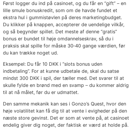
Først logger du ind på casinoet, og du får en “gift” – en
lille smule bonuskredit, som om de havde fundet et
ekstra hul i gummistøvlen på deres marketingbudget.
Du klikker på knappen, accepterer de uendelige vilkår,
og så begynder spillet. Det meste af denne “gratis”
bonus er bundet til høje omdannelseskrav, så du i
praksis skal spille for måske 30‑40 gange værdien, før
du kan trække noget ud.
Eksempel: Du får 10 DKK i “slots bonus uden
indbetaling”. For at kunne udbetale de, skal du satse
mindst 300 DKK i spil, der tæller med. Det svarer til at
skulle fylde en brønd med en svamp – du kommer aldrig
til at nå målet, før du er udmattet.
Den samme mekanik kan ses i Gonzo’s Quest, hvor den
høje volatilitet kan få dig til at vente i evigheder på den
næste store gevinst. Det er som at vente på, at casinoet
endelig giver dig noget, der faktisk er værd at holde på.