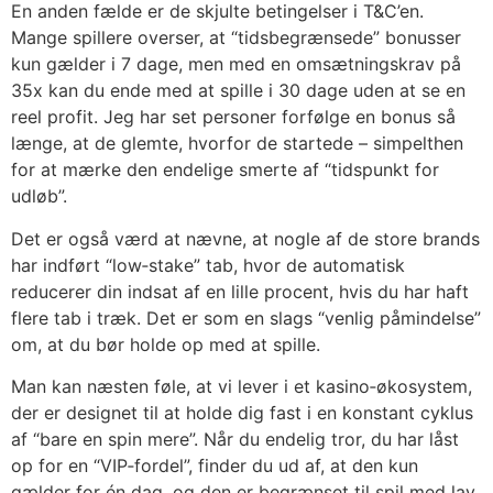
En anden fælde er de skjulte betingelser i T&C’en.
Mange spillere overser, at “tidsbegrænsede” bonusser
kun gælder i 7 dage, men med en omsætningskrav på
35x kan du ende med at spille i 30 dage uden at se en
reel profit. Jeg har set personer forfølge en bonus så
længe, at de glemte, hvorfor de startede – simpelthen
for at mærke den endelige smerte af “tidspunkt for
udløb”.
Det er også værd at nævne, at nogle af de store brands
har indført “low‑stake” tab, hvor de automatisk
reducerer din indsat af en lille procent, hvis du har haft
flere tab i træk. Det er som en slags “venlig påmindelse”
om, at du bør holde op med at spille.
Man kan næsten føle, at vi lever i et kasino‑økosystem,
der er designet til at holde dig fast i en konstant cyklus
af “bare en spin mere”. Når du endelig tror, du har låst
op for en “VIP‑fordel”, finder du ud af, at den kun
gælder for én dag, og den er begrænset til spil med lav