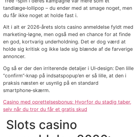
“free”‑spin i deres kampagne var mere som et
tandlæge‑lollipop – du ender med at smage noget, men
du får ikke noget at holde fast i.
Alt i alt er 2026‑årets slots casino anmeldelse fyldt med
marketing‑løgne, men også med en chance for at finde
en god, kortvarig underholdning. Det er dog værd at
holde sig kritisk og ikke lade sig blænde af de farverige
annoncer.
Og så er der den irriterende detaljer i UI‑design: Den lille
“confirm”‑knap på indsatspopup’en er så lille, at den i
praksis næsten er usynlig på en standard
smartphone‑skærm.
Casino med oprettelsesbonus: Hvorfor du stadig taber,
selv når du tror du får et gratis skud
Slots casino