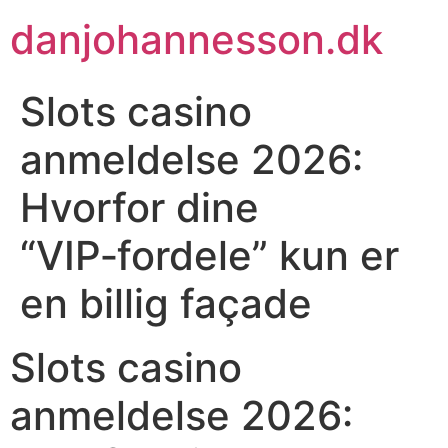
Videre
danjohannesson.dk
til
indhold
Slots casino
anmeldelse 2026:
Hvorfor dine
“VIP‑fordele” kun er
en billig façade
Slots casino
anmeldelse 2026: