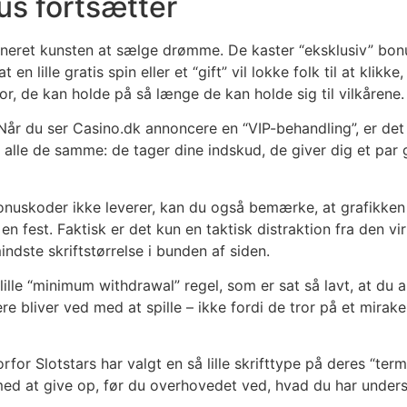
us fortsætter
ioneret kunsten at sælge drømme. De kaster “eksklusiv” bo
lille gratis spin eller et “gift” vil lokke folk til at klikk
ror, de kan holde på så længe de kan holde sig til vilkårene.
år du ser Casino.dk annoncere en “VIP-behandling”, er det k
 alle de samme: de tager dine indskud, de giver dig et par 
onuskoder ikke leverer, kan du også bemærke, at grafikken 
å en fest. Faktisk er det kun en taktisk distraktion fra den vir
ndste skriftstørrelse i bunden af siden.
ille “minimum withdrawal” regel, som er sat så lavt, at du 
re bliver ved med at spille – ikke fordi de tror på et mirake
for Slotstars har valgt en så lille skrifttype på deres “te
ed at give op, før du overhovedet ved, hvad du har unders