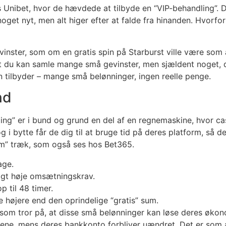
Unibet, hvor de hævdede at tilbyde en “VIP-behandling”. De
et nyt, men alt higer efter at falde fra hinanden. Hvorfor
evinster, som om en gratis spin på Starburst ville være som a
, at du kan samle mange små gevinster, men sjældent noget,
ilbyder – mange små belønninger, ingen reelle penge.
nd
ing” er i bund og grund en del af en regnemaskine, hvor ca
og i bytte får de dig til at bruge tid på deres platform, så
ium” træk, som også ses hos Bet365.
age.
lagt høje omsætningskrav.
 til 48 timer.
 højere end den oprindelige “gratis” sum.
e, som tror på, at disse små belønninger kan løse deres øko
ene, mens deres bankkonto forbliver uændret. Det er som a