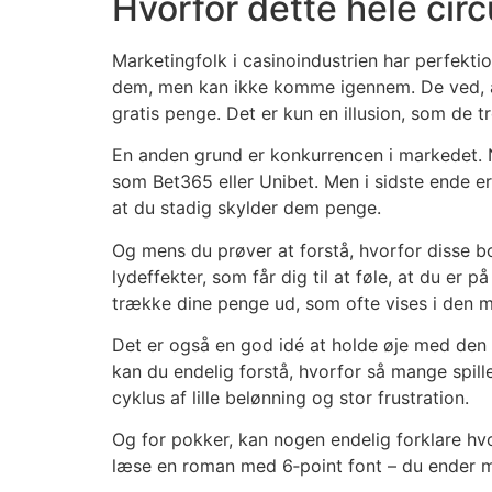
Hvorfor dette hele circ
Marketingfolk i casinoindustrien har perfekt
dem, men kan ikke komme igennem. De ved, at en 
gratis penge. Det er kun en illusion, som de t
En anden grund er konkurrencen i markedet. N
som Bet365 eller Unibet. Men i sidste ende er
at du stadig skylder dem penge.
Og mens du prøver at forstå, hvorfor disse b
lydeffekter, som får dig til at føle, at du er p
trække dine penge ud, som ofte vises i den mi
Det er også en god idé at holde øje med den l
kan du endelig forstå, hvorfor så mange spille
cyklus af lille belønning og stor frustration.
Og for pokker, kan nogen endelig forklare hvor
læse en roman med 6‑point font – du ender m