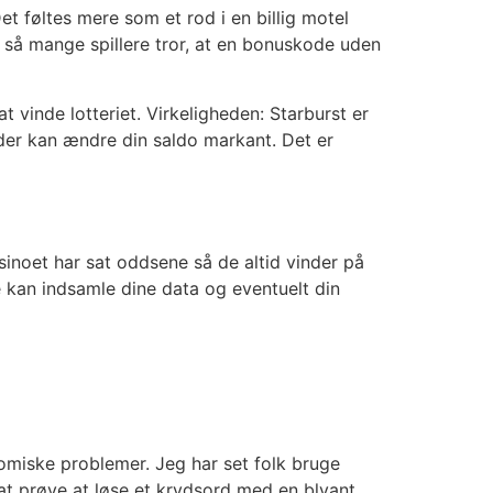
t føltes mere som et rod i en billig motel
 så mange spillere tror, at en bonuskode uden
t vinde lotteriet. Virkeligheden: Starburst er
 der kan ændre din saldo markant. Det er
sinoet har sat oddsene så de altid vinder på
 de kan indsamle dine data og eventuelt din
nomiske problemer. Jeg har set folk bruge
t prøve at løse et krydsord med en blyant,