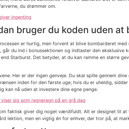
g farverne, du drømmer om.
giver ingenting
dan bruger du koden uden at b
 Processen er hurtig, men forvent at blive bombarderet med
n, går du ind i bonussektionen og indtaster den eksklusive k
t end Starburst. Det betyder, at du kan ramme en større ge
ne. Her er der ingen genveje. Du skal spille gennem dine g
ænsen inden for den første uge; hvis du er uheldig, sidder 
ig kan nå uden at investere dine egne penge.
r viser sig som regneregn på en grå dag
m faktisk giver dig noget værdifuldt. Alt er designet til at 
ård lektion, men en vigtig én for enhver, der tror på, at ma