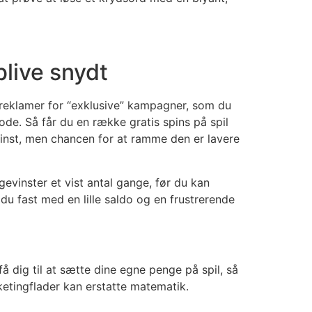
live snydt
 reklamer for “exklusive” kampagner, som du
ode. Så får du en række gratis spins på spil
vinst, men chancen for at ramme den er lavere
evinster et vist antal gange, før du kan
du fast med en lille saldo og en frustrerende
få dig til at sætte dine egne penge på spil, så
rketingflader kan erstatte matematik.