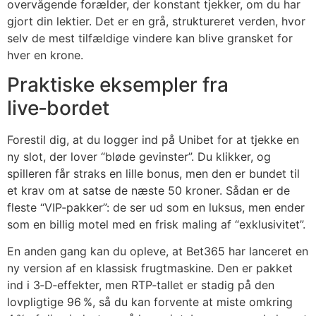
overvågende forælder, der konstant tjekker, om du har
gjort din lektier. Det er en grå, struktureret verden, hvor
selv de mest tilfældige vindere kan blive gransket for
hver en krone.
Praktiske eksempler fra
live‑bordet
Forestil dig, at du logger ind på Unibet for at tjekke en
ny slot, der lover “bløde gevinster”. Du klikker, og
spilleren får straks en lille bonus, men den er bundet til
et krav om at satse de næste 50 kroner. Sådan er de
fleste “VIP‑pakker”: de ser ud som en luksus, men ender
som en billig motel med en frisk maling af “exklusivitet”.
En anden gang kan du opleve, at Bet365 har lanceret en
ny version af en klassisk frugtmaskine. Den er pakket
ind i 3‑D‑effekter, men RTP‑tallet er stadig på den
lovpligtige 96 %, så du kan forvente at miste omkring