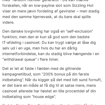
forskellen, når en low‑payline slot som Sizzling Hot
viser en mere jævn fordeling af gevinster – men stadig
med den samme hjernevask, at du bare skal spille
videre.
Den danske lovgivning har også en “self‑exclusion”
funktion, men den er kun så god som den bedste
IT‑afdeling i casinoet. Du kan trygt vælge at låse dig
selv ud i en uge, men hvis du har en dårlig
internetforbindelse, kan du stadig blive hængende i en
“withdrawal queue” i flere timer.
Det er let at falde i fælden med de glitrende
kampagnetilbud, som “200% bonus på din første
indbetaling”. Når du kigger på det med lidt sund fornuft,
er det bare en måde at få dig til at satse mere, mens
casinoet allerede har høstet en lille procentdel af din
indbetaling som “house edge”.