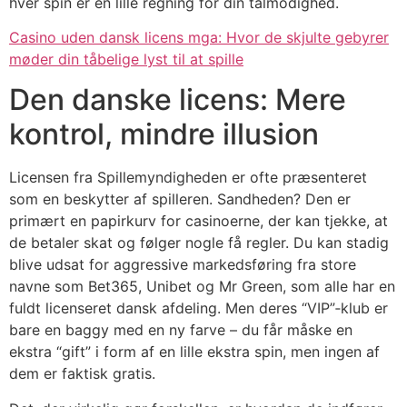
hver spin er en lille regning for din tålmodighed.
Casino uden dansk licens mga: Hvor de skjulte gebyrer
møder din tåbelige lyst til at spille
Den danske licens: Mere
kontrol, mindre illusion
Licensen fra Spillemyndigheden er ofte præsenteret
som en beskytter af spilleren. Sandheden? Den er
primært en papirkurv for casinoerne, der kan tjekke, at
de betaler skat og følger nogle få regler. Du kan stadig
blive udsat for aggressive markedsføring fra store
navne som Bet365, Unibet og Mr Green, som alle har en
fuldt licenseret dansk afdeling. Men deres “VIP”‑klub er
bare en baggy med en ny farve – du får måske en
ekstra “gift” i form af en lille ekstra spin, men ingen af
dem er faktisk gratis.