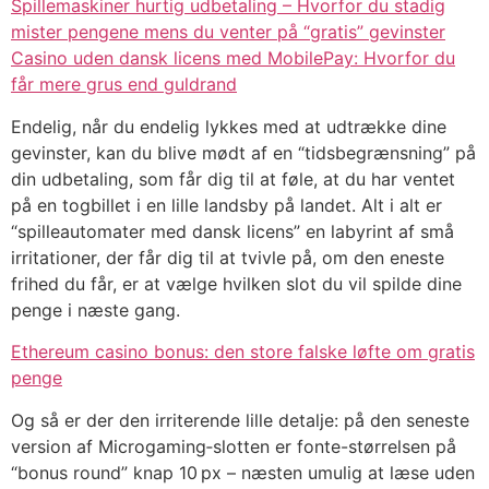
Spillemaskiner hurtig udbetaling – Hvorfor du stadig
mister pengene mens du venter på “gratis” gevinster
Casino uden dansk licens med MobilePay: Hvorfor du
får mere grus end guldrand
Endelig, når du endelig lykkes med at udtrække dine
gevinster, kan du blive mødt af en “tidsbegrænsning” på
din udbetaling, som får dig til at føle, at du har ventet
på en togbillet i en lille landsby på landet. Alt i alt er
“spilleautomater med dansk licens” en labyrint af små
irritationer, der får dig til at tvivle på, om den eneste
frihed du får, er at vælge hvilken slot du vil spilde dine
penge i næste gang.
Ethereum casino bonus: den store falske løfte om gratis
penge
Og så er der den irriterende lille detalje: på den seneste
version af Microgaming‑slotten er fonte-størrelsen på
“bonus round” knap 10 px – næsten umulig at læse uden