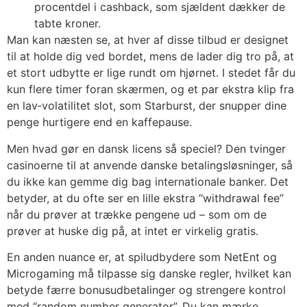
procentdel i cashback, som sjældent dækker de
tabte kroner.
Man kan næsten se, at hver af disse tilbud er designet
til at holde dig ved bordet, mens de lader dig tro på, at
et stort udbytte er lige rundt om hjørnet. I stedet får du
kun flere timer foran skærmen, og et par ekstra klip fra
en lav‑volatilitet slot, som Starburst, der snupper dine
penge hurtigere end en kaffepause.
Men hvad gør en dansk licens så speciel? Den tvinger
casinoerne til at anvende danske betalingsløsninger, så
du ikke kan gemme dig bag internationale banker. Det
betyder, at du ofte ser en lille ekstra “withdrawal fee”
når du prøver at trække pengene ud – som om de
prøver at huske dig på, at intet er virkelig gratis.
En anden nuance er, at spiludbydere som NetEnt og
Microgaming må tilpasse sig danske regler, hvilket kan
betyde færre bonusudbetalinger og strengere kontrol
med “random number generator”. Du kan mærke