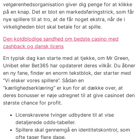
velgørenhedsorganisation giver dig penge for at klikke
på en knap. Det er blot en markedsføringstrick, som får
nye spillere til at tro, at de får noget ekstra, når de i
virkeligheden blot skal betale for at spille.
Den koldblodige sandhed om bedste casino med
cashback og dansk licens
En typisk dag kan starte med at tjekke, om Mr Green,
Unibet eller Bet365 har opdateret deres vilkår. Du åbner
en ny fane, finder en enorm tekstblok, der starter med
“Vi elsker vores spillere”. Sådan en
“kærlighedserklæring” er kun for at dække over, at
deres bonusser er nøje udregnet til at give casinoet den
største chance for profit.
Licenskravene tvinger udbydere til at vise
detaljerede odds‑tabeller.
Spillere skal gennemgå en identitetskontrol, som
ofte tager flere dage.